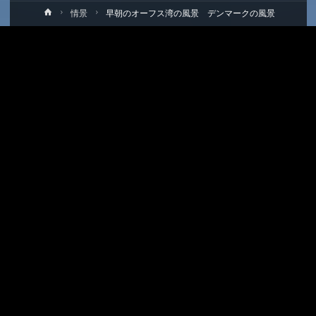
ホ
情景
早朝のオーフス湾の風景 デンマークの風景
ー
ム