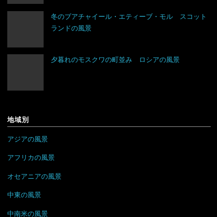
トルコ
ブルガリア
コスタリカ
エチオピア
冬のブアチャイール・エティーブ・モル スコット
ランドの風景
ネパール
ベラルーシ
コロンビア
エリトリア
夕暮れのモスクワの町並み ロシアの風景
パキスタン
ベルギー
ジャマイカ
カメルーン
バングラデシュ
ポーランド
セントビンセント及びグレナディーン諸島
ケニア
フィリピン
ボスニア・ヘルツェゴビナ
チリ
コンゴ
地域別
ブルネイ
ポルトガル
アラブ首長国連邦
ドミニカ共和国
ザンビア
アジアの風景
ブータン
マルタ
イエメン
トリニダード・トバゴ
ジンバブエ
アフリカの風景
ベトナム
モナコ
オセアニアの風景
イスラエル
ニカラグア
スーダン
中東の風景
ボルネオ
モンテネグロ
イラン
ハイチ
セーシェル
中南米の風景