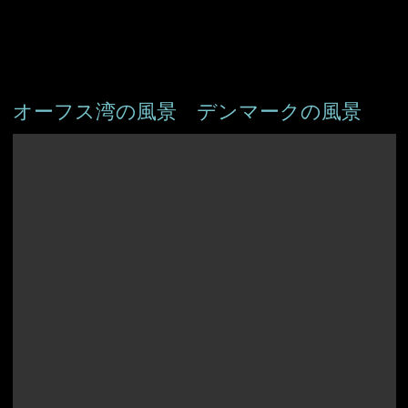
オーフス湾の風景 デンマークの風景
アイスランド
アイルランド
アルバニア
イングランド