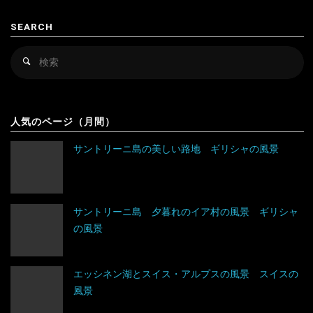
カンボジア
スロベニア
SEARCH
キルギス
セルビア
検
検
シンガポール
チェコ
索
索
対
スリランカ
デンマーク
アルゼンチン
象
人気のページ（月間）
タイ
ドイツ
アンティグア・バーブーダ
サントリーニ島の美しい路地 ギリシャの風景
台湾
ノルウェー
ウルグアイ
タジキスタン
バチカン市国
エクアドル
サントリーニ島 夕暮れのイア村の風景 ギリシャ
の風景
チベット
ハンガリー
キューバ
アルジェリア
中国
フィンランド
グアテマラ
ウガンダ
エッシネン湖とスイス・アルプスの風景 スイスの
風景
トルクメニスタン
フランス
グレナダ
エジプト