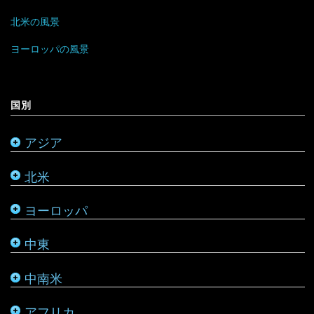
香港
ラトビア
オマーン
バハマ
タンザニア
北米の風景
マレーシア
リトアニア
クウェート
パラグアイ
チュニジア
オーストラリア
ヨーロッパの風景
ミャンマー
アメリカ合衆国
リヒテンシュタイン
サウジアラビア
バルバドス
ボツワナ
キリバス
国別
モンゴル
アラスカ
ルーマニア
シリア
ブラジル
マダガスカル
サモア
アジア
モルディブ
カナダ
ルクセンブルク
バーレーン
ベネズエラ
マラウイ
ソロモン諸島
北米
メキシコ
ロシア
パレスチナ
ベリーズ
南アフリカ
トンガ
ヨーロッパ
タタールスタン共和国
ヨルダン
ペルー
モザンビーク
ニュージーランド
中東
レバノン
ボリビア
モロッコ
バヌアツ
中南米
ホンジュラス
モーリシャス
パラオ
アフリカ
ルワンダ
仏領ポリネシア
タヒチ