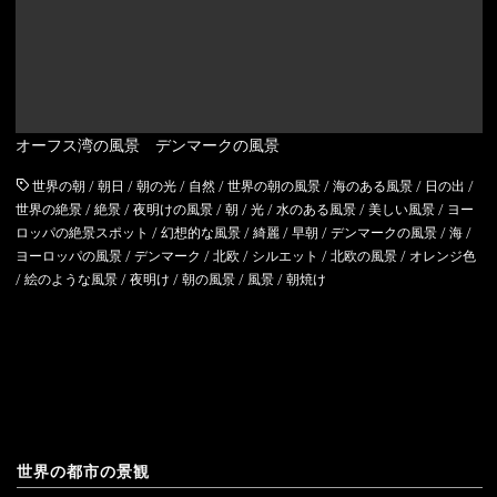
アルメニア
ウェールズ
イギリス
スコットランド
オーフス湾の風景 デンマークの風景
イタリア
世界の朝
/
朝日
/
朝の光
/
自然
/
世界の朝の風景
/
海のある風景
/
日の出
/
ウクライナ
世界の絶景
/
絶景
/
夜明けの風景
/
朝
/
光
/
水のある風景
/
美しい風景
/
ヨー
ロッパの絶景スポット
/
幻想的な風景
/
綺麗
/
早朝
/
デンマークの風景
/
海
/
ヨーロッパの風景
/
デンマーク
/
北欧
/
シルエット
/
北欧の風景
/
オレンジ色
エストニア
/
絵のような風景
/
夜明け
/
朝の風景
/
風景
/
朝焼け
オーストリア
オランダ
北マケドニア
ギリシャ
世界の都市の景観