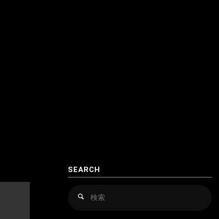
クロアチア
アゼルバイジャン
コソボ
アフガニスタン
サンマリノ
インド
ジョージア（グルジア）
インドネシア
スイス
ウズベキスタン
スウェーデン
カザフスタン
スペイン
韓国
スロバキア
スロヴァキア
SEARCH
カンボジア
スロベニア
検
検
索
索
キルギス
セルビア
対