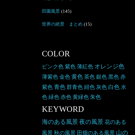
田園風景
(145)
世界の絶景 まとめ
(15)
COLOR
オレンジ色
ピンク色
紫色
薄紅色
黄色
薄紫色
金色
茶色
銀色
黒色
赤
青色
白色
紫色
群青色
紺色
灰色
水
色
緑色
赤色
黄緑色
朱色
KEYWORD
海のある風景
夜の風景
花のある
山の
風景
秋の風景
田畑のある風景