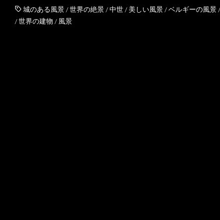
城のある風景
/
世界の絶景
/
中世
/
美しい風景
/
ベルギーの風景
/
世界の建物
/
風景