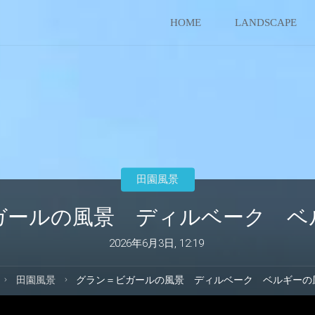
コ
HOME
LANDSCAPE
ン
テ
ン
ツ
田園風景
へ
ガールの風景 ディルベーク ベ
ス
2026年6月3日, 12:19
キ
ホ
田園風景
グラン＝ビガールの風景 ディルベーク ベルギーの
ー
ッ
ム