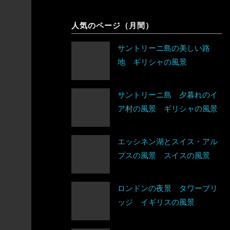
象
シンガポール
チェコ
人気のページ（月間）
アルゼンチン
スリランカ
デンマーク
サントリーニ島の美しい路
アンティグア・バーブーダ
地 ギリシャの風景
タイ
ドイツ
ウルグアイ
台湾
ノルウェー
サントリーニ島 夕暮れのイ
エクアドル
ア村の風景 ギリシャの風景
タジキスタン
バチカン市国
キューバ
チベット
ハンガリー
アルジェリア
エッシネン湖とスイス・アル
グアテマラ
プスの風景 スイスの風景
中国
フィンランド
ウガンダ
グレナダ
トルクメニスタン
ロンドンの夜景 タワーブリ
フランス
エジプト
ッジ イギリスの風景
コスタリカ
トルコ
ブルガリア
エチオピア
コロンビア