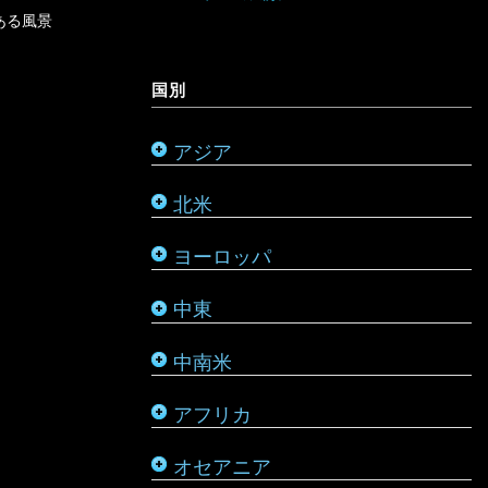
オーストラリア
ある風景
ミャンマー
アメリカ合衆国
リヒテンシュタイン
サウジアラビア
バルバドス
ボツワナ
キリバス
国別
モンゴル
アラスカ
ルーマニア
シリア
ブラジル
マダガスカル
サモア
アジア
モルディブ
カナダ
ルクセンブルク
バーレーン
ベネズエラ
マラウイ
ソロモン諸島
北米
メキシコ
ロシア
パレスチナ
ベリーズ
南アフリカ
トンガ
ヨーロッパ
タタールスタン共和国
ヨルダン
ペルー
モザンビーク
ニュージーランド
中東
レバノン
ボリビア
モロッコ
バヌアツ
中南米
ホンジュラス
モーリシャス
パラオ
アフリカ
ルワンダ
仏領ポリネシア
タヒチ
オセアニア
マーシャル諸島