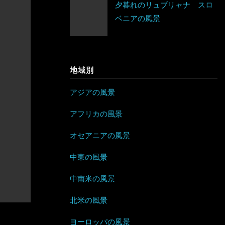
夕暮れのリュブリャナ スロ
ネパール
ベラルーシ
エリトリア
ベニアの風景
ジャマイカ
パキスタン
ベルギー
カメルーン
セントビンセント及びグレナディー
バングラデシュ
ポーランド
ン諸島
ケニア
地域別
フィリピン
ボスニア・ヘルツェゴビナ
チリ
コンゴ
アジアの風景
ブルネイ
ポルトガル
アラブ首長国連邦
ドミニカ共和国
ザンビア
アフリカの風景
ブータン
マルタ
イエメン
トリニダード・トバゴ
ジンバブエ
オセアニアの風景
ベトナム
モナコ
イスラエル
ニカラグア
スーダン
中東の風景
ボルネオ
モンテネグロ
イラン
ハイチ
セーシェル
中南米の風景
香港
ラトビア
オマーン
バハマ
タンザニア
北米の風景
マレーシア
ヨーロッパの風景
リトアニア
クウェート
パラグアイ
チュニジア