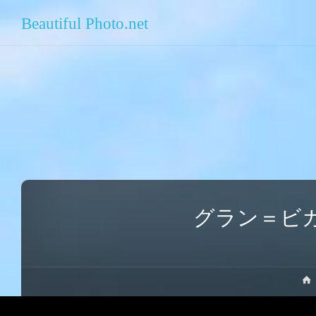
Beautiful Photo.net
グラン＝ビ