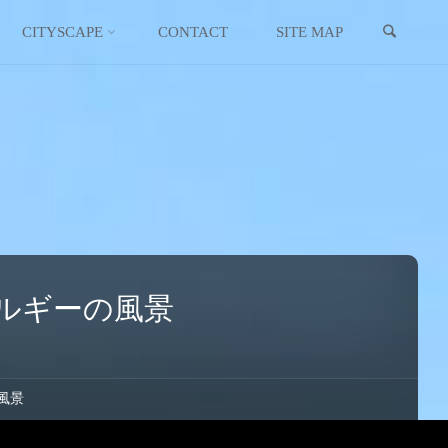
検索
イギリス
スコットランド
CITYSCAPE
CONTACT
SITE MAP
イタリア
ウクライナ
エストニア
オーストリア
オランダ
ルギーの風景
北マケドニア
ギリシャ
風景
キプロス