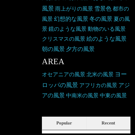
風景
雪景色
雨上がりの風景
都市の
幻想的な風景
冬の風景
風景
夏の風
景
鏡のような風景
動物のいる風景
絵のような風景
クリスマスの風景
朝の風景
夕方の風景
AREA
ヨー
オセアニアの風景
北米の風景
ロッパの風景
アジ
アフリカの風景
アの風景
中南米の風景
中東の風景
Popular
Recent