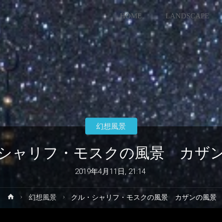
コ
HOME
LANDSCAPE
ン
テ
ン
ツ
幻想風景
へ
シャリフ・モスクの風景 カザ
ス
2019年4月11日, 21:14
キ
ホ
幻想風景
クル・シャリフ・モスクの風景 カザンの風景
ー
ッ
ム