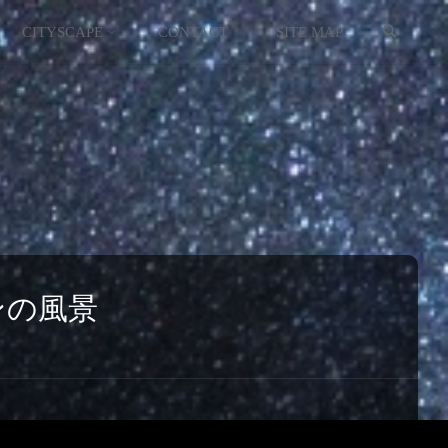
検索
イギリス
スコットランド
CITYSCAPE
CONTACT
SITE MAP
イタリア
ウクライナ
エストニア
オーストリア
オランダ
ンの風景
北マケドニア
ギリシャ
キプロス