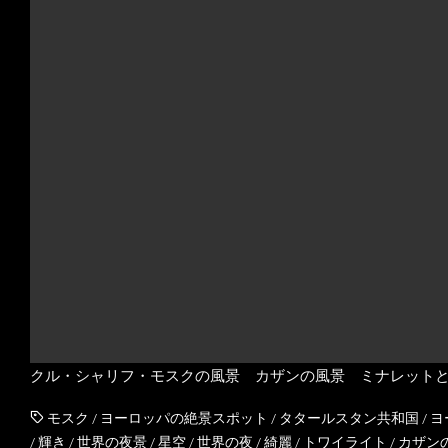
クル・シャリフ・モスクの風景 カザンの風景 ミナレット
モスク
/
ヨーロッパの絶景スポット
/
タタールスタン共和国
/
ヨ
/
輝き
/
世界の夜景
/
星空
/
世界の夜
/
綺麗
/
トワイライト
/
カザン