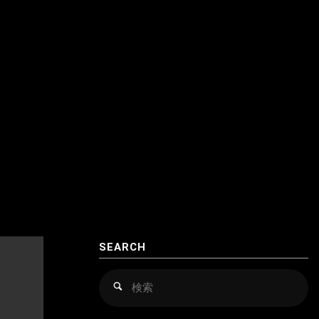
クロアチア
アゼルバイジャン
コソボ
アフガニスタン
サンマリノ
インド
ジョージア（グルジア）
インドネシア
スイス
ウズベキスタン
スウェーデン
カザフスタン
スペイン
韓国
スロバキア
スロヴァキア
SEARCH
カンボジア
スロベニア
検
検
索
索
キルギス
セルビア
対