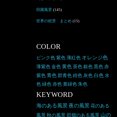
田園風景
(145)
世界の絶景 まとめ
(15)
COLOR
オレンジ色
ピンク色
紫色
薄紅色
黄色
薄紫色
金色
茶色
銀色
黒色
赤
青色
白色
紫色
群青色
紺色
灰色
水
色
緑色
赤色
黄緑色
朱色
KEYWORD
海のある風景
夜の風景
花のある
山の
風景
秋の風景
田畑のある風景