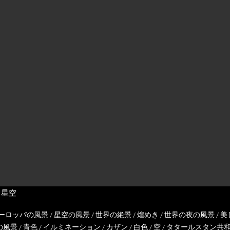
と星空
ーロッパの風景
/
星空の風景
/
世界の絶景
/
煌めき
/
世界の夜の風景
/
美
の風景
/
青色
/
イルミネーション
/
カザン
/
白色
/
空
/
タタールスタン共