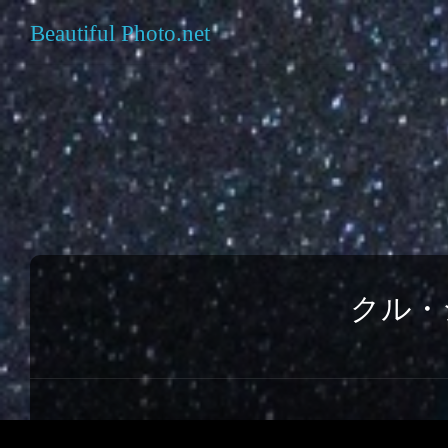
Beautiful Photo.net
クル・