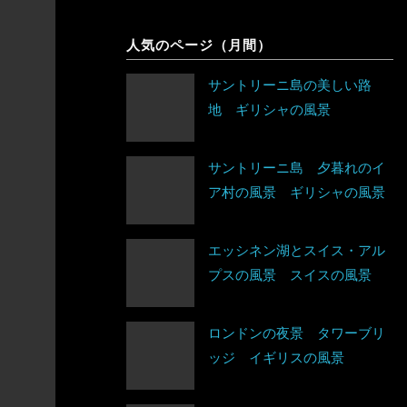
象
シンガポール
チェコ
人気のページ（月間）
アルゼンチン
スリランカ
デンマーク
サントリーニ島の美しい路
アンティグア・バーブーダ
地 ギリシャの風景
タイ
ドイツ
ウルグアイ
台湾
ノルウェー
サントリーニ島 夕暮れのイ
エクアドル
ア村の風景 ギリシャの風景
タジキスタン
バチカン市国
キューバ
チベット
ハンガリー
アルジェリア
エッシネン湖とスイス・アル
グアテマラ
プスの風景 スイスの風景
中国
フィンランド
ウガンダ
グレナダ
トルクメニスタン
ロンドンの夜景 タワーブリ
フランス
エジプト
ッジ イギリスの風景
コスタリカ
トルコ
ブルガリア
エチオピア
コロンビア