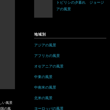
トビリシの夕暮れ ジョージ
ネパール
ベラルーシ
エリトリア
アの風景
ジャマイカ
パキスタン
ベルギー
カメルーン
セントビンセント及びグレナディー
バングラデシュ
ポーランド
ン諸島
ケニア
地域別
フィリピン
ボスニア・ヘルツェゴビナ
チリ
コンゴ
アジアの風景
ブルネイ
ポルトガル
アラブ首長国連邦
ドミニカ共和国
ザンビア
アフリカの風景
ブータン
マルタ
イエメン
トリニダード・トバゴ
ジンバブエ
オセアニアの風景
ベトナム
モナコ
イスラエル
ニカラグア
スーダン
中東の風景
ボルネオ
モンテネグロ
イラン
ハイチ
セーシェル
中南米の風景
香港
ラトビア
オマーン
バハマ
タンザニア
北米の風景
しい風景
マレーシア
和国の風
ヨーロッパの風景
リトアニア
クウェート
パラグアイ
チュニジア