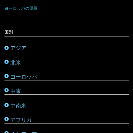
マレーシア
リトアニア
クウェート
パラグアイ
チュニジア
オーストラリア
ヨーロッパの風景
ミャンマー
アメリカ合衆国
リヒテンシュタイン
サウジアラビア
バルバドス
ボツワナ
キリバス
国別
モンゴル
アラスカ
ルーマニア
シリア
ブラジル
マダガスカル
サモア
アジア
モルディブ
カナダ
ルクセンブルク
バーレーン
ベネズエラ
マラウイ
ソロモン諸島
北米
メキシコ
ロシア
パレスチナ
ベリーズ
南アフリカ
トンガ
ヨーロッパ
タタールスタン共和国
ヨルダン
ペルー
モザンビーク
ニュージーランド
中東
レバノン
ボリビア
モロッコ
バヌアツ
中南米
ホンジュラス
モーリシャス
パラオ
アフリカ
ルワンダ
仏領ポリネシア
タヒチ