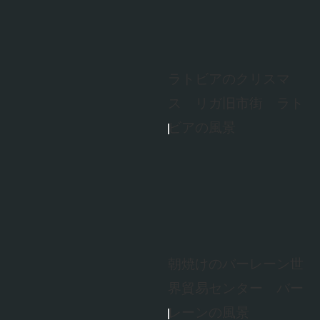
ラトビアのクリスマ
ス リガ旧市街 ラト
ビアの風景
朝焼けのバーレーン世
界貿易センター バー
レーンの風景