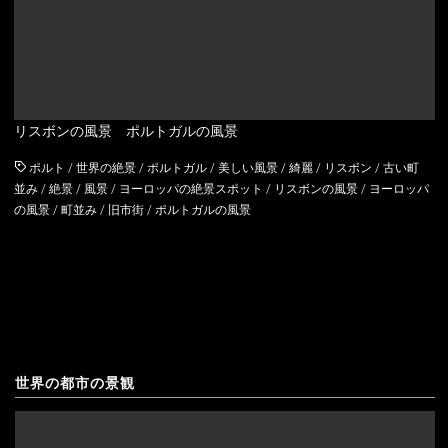
アルメニア
ウェールズ
イギリス
スコットランド
イタリア
リスボンの風景 ポルトガルの風景
ウクライナ
ポルト
/
世界の絶景
/
ポルトガル
/
美しい風景
/
綺麗
/
リスボン
/
古い町
並み
/
絶景
/
風景
/
ヨーロッパの絶景スポット
/
リスボンの風景
/
ヨーロッパ
エストニア
の風景
/
町並み
/
旧市街
/
ポルトガルの風景
オーストリア
オランダ
北マケドニア
ギリシャ
世界の都市の景観
キプロス