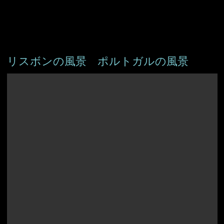
リスボンの風景 ポルトガルの風景
アイスランド
アイルランド
アルバニア
イングランド