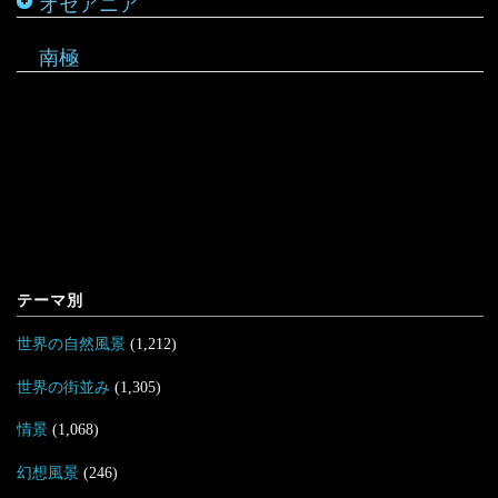
オセアニア
マーシャル諸島
南極
テーマ別
世界の自然風景
(1,212)
世界の街並み
(1,305)
情景
(1,068)
幻想風景
(246)