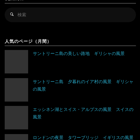
キルギス
セルビア
検
検
シンガポール
チェコ
索
索
対
スリランカ
デンマーク
アルゼンチン
象
人気のページ（月間）
タイ
ドイツ
アンティグア・バーブーダ
サントリーニ島の美しい路地 ギリシャの風景
台湾
ノルウェー
ウルグアイ
タジキスタン
バチカン市国
エクアドル
サントリーニ島 夕暮れのイア村の風景 ギリシャ
の風景
チベット
ハンガリー
キューバ
アルジェリア
中国
フィンランド
グアテマラ
ウガンダ
エッシネン湖とスイス・アルプスの風景 スイスの
風景
トルクメニスタン
フランス
グレナダ
エジプト
トルコ
ブルガリア
コスタリカ
エチオピア
ロンドンの夜景 タワーブリッジ イギリスの風景