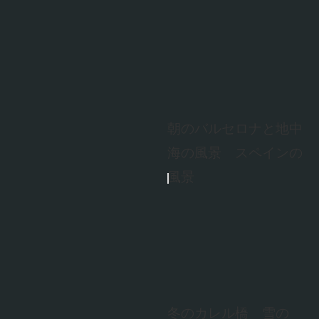
朝のバルセロナと地中
海の風景 スペインの
風景
冬のカレル橋 雪の