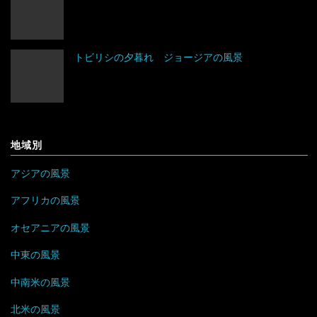
ネパール
ベラルーシ
コロンビア
エリトリア
トビリシの夕暮れ ジョージアの風景
パキスタン
ベルギー
ジャマイカ
カメルーン
バングラデシュ
ポーランド
セントビンセント及びグレナディーン諸島
ケニア
フィリピン
ボスニア・ヘルツェゴビナ
チリ
コンゴ
地域別
ブルネイ
ポルトガル
アラブ首長国連邦
ドミニカ共和国
ザンビア
アジアの風景
ブータン
マルタ
イエメン
トリニダード・トバゴ
ジンバブエ
アフリカの風景
ベトナム
モナコ
オセアニアの風景
イスラエル
ニカラグア
スーダン
中東の風景
ボルネオ
モンテネグロ
イラン
ハイチ
セーシェル
中南米の風景
香港
ラトビア
オマーン
バハマ
タンザニア
北米の風景