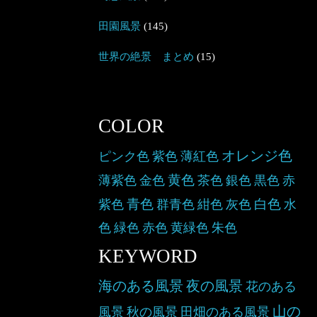
田園風景
(145)
世界の絶景 まとめ
(15)
COLOR
オレンジ色
ピンク色
紫色
薄紅色
黄色
薄紫色
金色
茶色
銀色
黒色
赤
青色
白色
紫色
群青色
紺色
灰色
水
色
緑色
赤色
黄緑色
朱色
KEYWORD
海のある風景
夜の風景
花のある
山の
風景
秋の風景
田畑のある風景