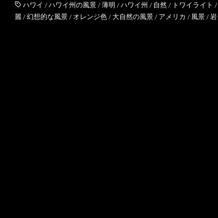
ハワイ
/
ハワイ州の風景
/
薄明
/
ハワイ州
/
自然
/
トワイライト
麗
/
幻想的な風景
/
オレンジ色
/
大自然の風景
/
アメリカ
/
風景
/
岩