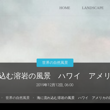
コ
HOME
LANDSCAPE
ン
テ
ン
ツ
世界の自然風景
へ
込む溶岩の風景 ハワイ アメ
ス
2019年12月12日, 06:00
キ
ホ
世界の自然風景
海に流れ込む溶岩の風景 ハワイ アメリカの
ー
ッ
ム