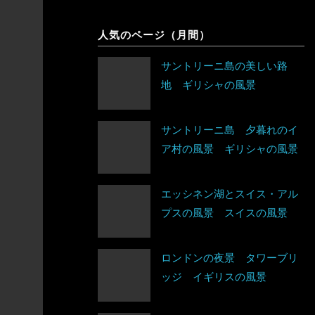
象
シンガポール
チェコ
人気のページ（月間）
アルゼンチン
スリランカ
デンマーク
サントリーニ島の美しい路
アンティグア・バーブーダ
地 ギリシャの風景
タイ
ドイツ
ウルグアイ
台湾
ノルウェー
サントリーニ島 夕暮れのイ
エクアドル
ア村の風景 ギリシャの風景
タジキスタン
バチカン市国
キューバ
チベット
ハンガリー
アルジェリア
エッシネン湖とスイス・アル
グアテマラ
プスの風景 スイスの風景
中国
フィンランド
ウガンダ
グレナダ
トルクメニスタン
ロンドンの夜景 タワーブリ
フランス
エジプト
ッジ イギリスの風景
コスタリカ
トルコ
ブルガリア
エチオピア
コロンビア