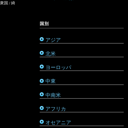
オーストラリア
衆国
/
綺
ミャンマー
アメリカ合衆国
リヒテンシュタイン
サウジアラビア
バルバドス
ボツワナ
キリバス
国別
モンゴル
アラスカ
ルーマニア
シリア
ブラジル
マダガスカル
サモア
アジア
モルディブ
カナダ
ルクセンブルク
バーレーン
ベネズエラ
マラウイ
ソロモン諸島
北米
メキシコ
ロシア
パレスチナ
ベリーズ
南アフリカ
トンガ
ヨーロッパ
タタールスタン共和国
ヨルダン
ペルー
モザンビーク
ニュージーランド
中東
レバノン
ボリビア
モロッコ
バヌアツ
中南米
ホンジュラス
モーリシャス
パラオ
アフリカ
ルワンダ
仏領ポリネシア
タヒチ
オセアニア
マーシャル諸島