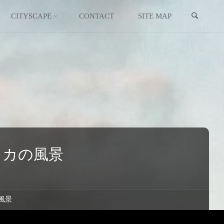
検索
イギリス
スコットランド
CITYSCAPE
CONTACT
SITE MAP
イタリア
ウクライナ
エストニア
オーストリア
オランダ
リカの風景
北マケドニア
ギリシャ
風景
キプロス