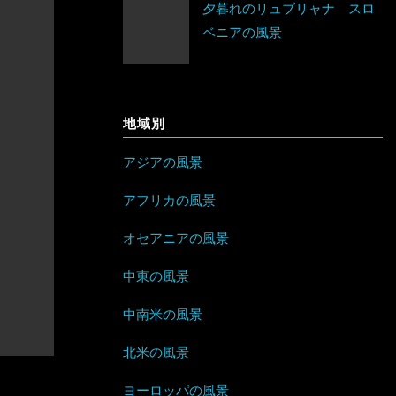
夕暮れのリュブリャナ スロ
ネパール
ベラルーシ
エリトリア
ベニアの風景
ジャマイカ
パキスタン
ベルギー
カメルーン
セントビンセント及びグレナディー
バングラデシュ
ポーランド
ン諸島
ケニア
地域別
フィリピン
ボスニア・ヘルツェゴビナ
チリ
コンゴ
アジアの風景
ブルネイ
ポルトガル
アラブ首長国連邦
ドミニカ共和国
ザンビア
アフリカの風景
ブータン
マルタ
イエメン
トリニダード・トバゴ
ジンバブエ
オセアニアの風景
ベトナム
モナコ
イスラエル
ニカラグア
スーダン
中東の風景
ボルネオ
モンテネグロ
イラン
ハイチ
セーシェル
中南米の風景
香港
ラトビア
オマーン
バハマ
タンザニア
北米の風景
マレーシア
ヨーロッパの風景
リトアニア
クウェート
パラグアイ
チュニジア