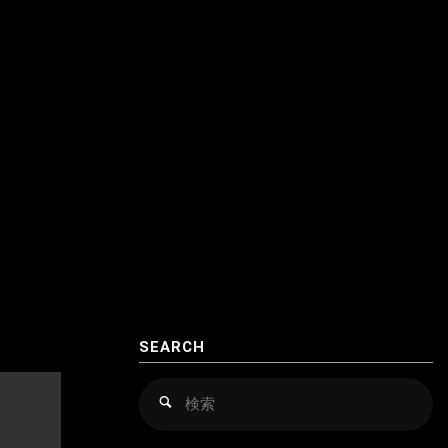
クロアチア
アゼルバイジャン
コソボ
アフガニスタン
サンマリノ
インド
ジョージア（グルジア）
インドネシア
スイス
ウズベキスタン
スウェーデン
カザフスタン
スペイン
韓国
スロバキア
スロヴァキア
SEARCH
カンボジア
スロベニア
検
検
索
索
キルギス
セルビア
対