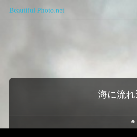
Beautiful Photo.net
海に流れ