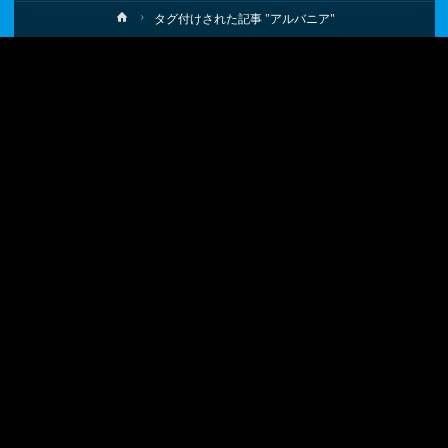
ホ
タグ付けされた記事 "アルバニア"
ー
ム