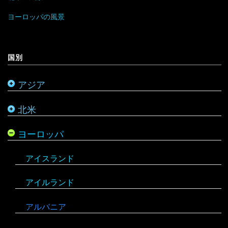
マレーシア
ヨーロッパの風景
ミャンマー
アメリカ合衆国
国別
モンゴル
アラスカ
アジア
モルディブ
カナダ
北米
メキシコ
ヨーロッパ
アイスランド
アイルランド
アルバニア
イングランド