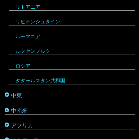
リトアニア
クウェート
パラグアイ
チュニジア
オーストラリア
リヒテンシュタイン
サウジアラビア
バルバドス
ボツワナ
キリバス
ルーマニア
シリア
ブラジル
マダガスカル
サモア
ルクセンブルク
バーレーン
ベネズエラ
マラウイ
ソロモン諸島
ロシア
パレスチナ
ベリーズ
南アフリカ
トンガ
タタールスタン共和国
ヨルダン
ペルー
モザンビーク
ニュージーランド
中東
レバノン
ボリビア
モロッコ
バヌアツ
中南米
ホンジュラス
モーリシャス
パラオ
アフリカ
ルワンダ
仏領ポリネシア
タヒチ