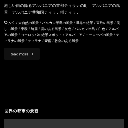
激しい雨の降るアルバニアの首都ティラナの町 アルバニアの風
景 アルバニア共和国ティラナ州ティラナ
夕立
/
大自然の風景
/
バルカン半島の風景
/
世界の絶景
/
東欧の風景
/
美
しい風景
/
東欧
/
綺麗
/
雲のある風景
/
灰色
/
バルカン半島
/
白色
/
アルバニ
アの風景
/
ヨーロッパの絶景スポット
/
アルバニア
/
ヨーロッパの風景
/
テ
ィラナの風景
/
ティラナ
/
豪雨
/
教会のある風景
"テ
Read more
ィ
ラ
ナ
ア
ル
世界の都市の景観
バ