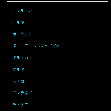
ベラルーシ
コロンビア
エリトリア
ベルギー
ジャマイカ
カメルーン
ポーランド
セントビンセント及びグレナディーン諸島
ケニア
ボスニア・ヘルツェゴビナ
チリ
コンゴ
ポルトガル
アラブ首長国連邦
ドミニカ共和国
ザンビア
マルタ
イエメン
トリニダード・トバゴ
ジンバブエ
モナコ
イスラエル
ニカラグア
スーダン
モンテネグロ
イラン
ハイチ
セーシェル
ラトビア
オマーン
バハマ
タンザニア