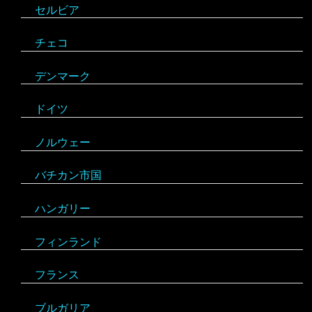
セルビア
チェコ
デンマーク
アルゼンチン
ドイツ
アンティグア・バーブーダ
ノルウェー
ウルグアイ
バチカン市国
エクアドル
ハンガリー
キューバ
アルジェリア
フィンランド
グアテマラ
ウガンダ
フランス
グレナダ
エジプト
ブルガリア
コスタリカ
エチオピア