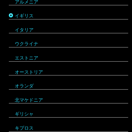
アルメニア
ウェールズ
イギリス
スコットランド
イタリア
ウクライナ
エストニア
オーストリア
オランダ
北マケドニア
ギリシャ
キプロス