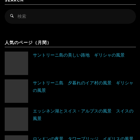
SEARCH
キルギス
検
検
シンガポール
索
索
対
スリランカ
象
人気のページ（月間）
タイ
サントリーニ島の美しい路地 ギリシャの風景
台湾
タジキスタン
サントリーニ島 夕暮れのイア村の風景 ギリシャ
の風景
チベット
中国
エッシネン湖とスイス・アルプスの風景 スイスの
風景
トルクメニスタン
トルコ
ロンドンの夜景 タワーブリッジ イギリスの風景