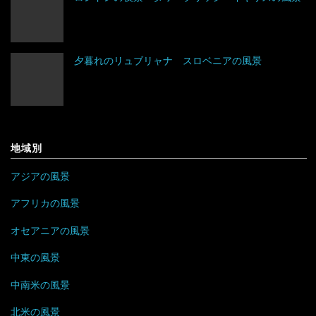
ネパール
夕暮れのリュブリャナ スロベニアの風景
パキスタン
バングラデシュ
フィリピン
地域別
ブルネイ
アジアの風景
ブータン
アフリカの風景
ベトナム
オセアニアの風景
中東の風景
ボルネオ
中南米の風景
香港
北米の風景