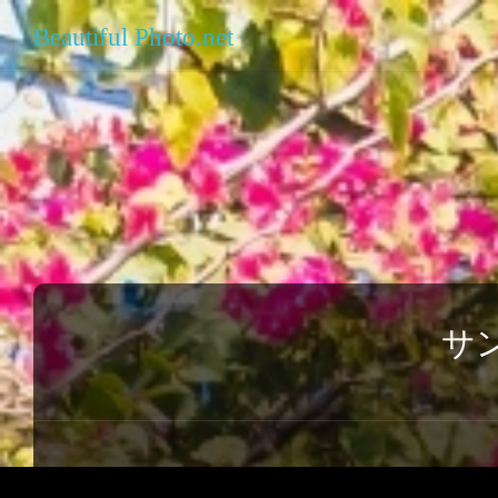
Beautiful Photo.net
サ