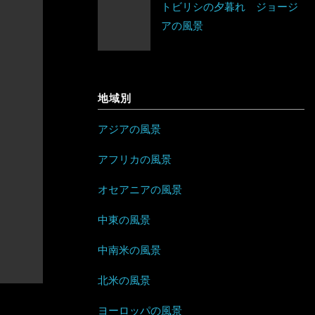
トビリシの夕暮れ ジョージ
ネパール
ベラルーシ
エリトリア
アの風景
ジャマイカ
パキスタン
ベルギー
カメルーン
セントビンセント及びグレナディー
バングラデシュ
ポーランド
ン諸島
ケニア
地域別
フィリピン
ボスニア・ヘルツェゴビナ
チリ
コンゴ
アジアの風景
ブルネイ
ポルトガル
アラブ首長国連邦
ドミニカ共和国
ザンビア
アフリカの風景
ブータン
マルタ
イエメン
トリニダード・トバゴ
ジンバブエ
オセアニアの風景
ベトナム
モナコ
イスラエル
ニカラグア
スーダン
中東の風景
ボルネオ
モンテネグロ
イラン
ハイチ
セーシェル
中南米の風景
香港
ラトビア
オマーン
バハマ
タンザニア
北米の風景
マレーシア
ヨーロッパの風景
リトアニア
クウェート
パラグアイ
チュニジア