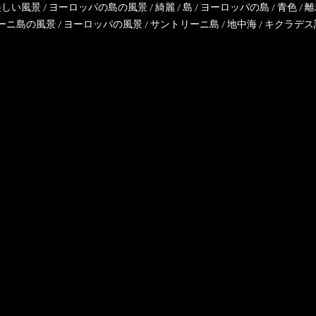
美しい風景
/
ヨーロッパの島の風景
/
綺麗
/
島
/
ヨーロッパの島
/
青色
/
離
ーニ島の風景
/
ヨーロッパの風景
/
サントリーニ島
/
地中海
/
キクラデス