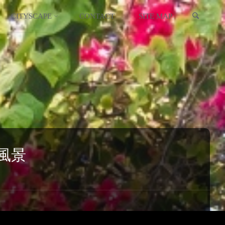
検索
イギリス
スコットランド
CITYSCAPE
CONTACT
SITE MAP
イタリア
ウクライナ
エストニア
オーストリア
オランダ
風景
北マケドニア
ギリシャ
キプロス