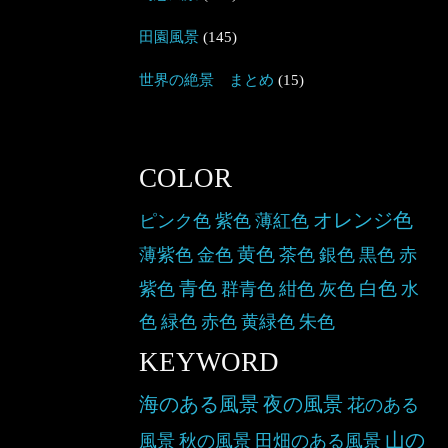
田園風景
(145)
世界の絶景 まとめ
(15)
COLOR
オレンジ色
ピンク色
紫色
薄紅色
黄色
薄紫色
金色
茶色
銀色
黒色
赤
青色
白色
紫色
群青色
紺色
灰色
水
色
緑色
赤色
黄緑色
朱色
KEYWORD
海のある風景
夜の風景
花のある
山の
風景
秋の風景
田畑のある風景