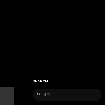
クロアチア
アゼルバイジャン
コソボ
アフガニスタン
サンマリノ
インド
ジョージア（グルジア）
インドネシア
スイス
ウズベキスタン
スウェーデン
カザフスタン
スペイン
韓国
スロバキア
スロヴァキア
SEARCH
カンボジア
スロベニア
検
検
索
索
キルギス
セルビア
対