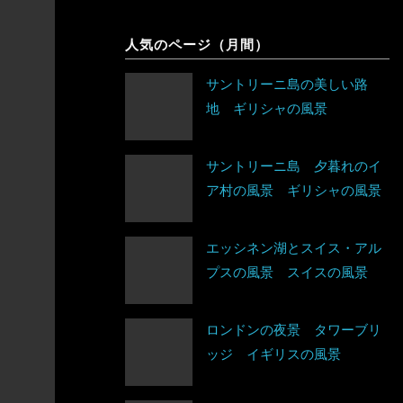
象
シンガポール
チェコ
人気のページ（月間）
アルゼンチン
スリランカ
デンマーク
サントリーニ島の美しい路
アンティグア・バーブーダ
地 ギリシャの風景
タイ
ドイツ
ウルグアイ
台湾
ノルウェー
サントリーニ島 夕暮れのイ
エクアドル
ア村の風景 ギリシャの風景
タジキスタン
バチカン市国
キューバ
チベット
ハンガリー
アルジェリア
エッシネン湖とスイス・アル
グアテマラ
プスの風景 スイスの風景
中国
フィンランド
ウガンダ
グレナダ
トルクメニスタン
ロンドンの夜景 タワーブリ
フランス
エジプト
ッジ イギリスの風景
コスタリカ
トルコ
ブルガリア
エチオピア
コロンビア