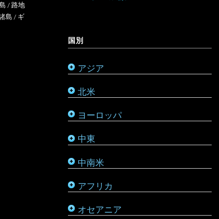
オーストラリア
島
/
路地
諸島
/
ギ
ミャンマー
アメリカ合衆国
リヒテンシュタイン
サウジアラビア
バルバドス
ボツワナ
キリバス
国別
モンゴル
アラスカ
ルーマニア
シリア
ブラジル
マダガスカル
サモア
アジア
モルディブ
カナダ
ルクセンブルク
バーレーン
ベネズエラ
マラウイ
ソロモン諸島
北米
メキシコ
ロシア
パレスチナ
ベリーズ
南アフリカ
トンガ
ヨーロッパ
タタールスタン共和国
ヨルダン
ペルー
モザンビーク
ニュージーランド
中東
レバノン
ボリビア
モロッコ
バヌアツ
中南米
ホンジュラス
モーリシャス
パラオ
アフリカ
ルワンダ
仏領ポリネシア
タヒチ
オセアニア
マーシャル諸島