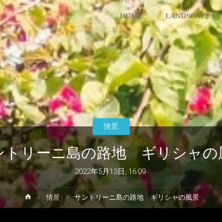
コ
HOME
LANDSCAPE
ン
テ
ン
ツ
情景
へ
ントリーニ島の路地 ギリシャの
ス
2022年5月13日, 16:09
キ
ホ
情景
サントリーニ島の路地 ギリシャの風景
ー
ッ
ム