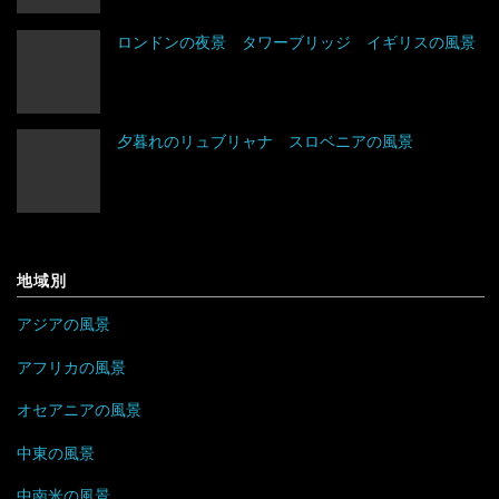
トルコ
ブルガリア
コスタリカ
エチオピア
ロンドンの夜景 タワーブリッジ イギリスの風景
ネパール
ベラルーシ
コロンビア
エリトリア
夕暮れのリュブリャナ スロベニアの風景
パキスタン
ベルギー
ジャマイカ
カメルーン
バングラデシュ
ポーランド
セントビンセント及びグレナディーン諸島
ケニア
フィリピン
ボスニア・ヘルツェゴビナ
チリ
コンゴ
地域別
ブルネイ
ポルトガル
アラブ首長国連邦
ドミニカ共和国
ザンビア
アジアの風景
ブータン
マルタ
イエメン
トリニダード・トバゴ
ジンバブエ
アフリカの風景
ベトナム
モナコ
オセアニアの風景
イスラエル
ニカラグア
スーダン
中東の風景
ボルネオ
モンテネグロ
イラン
ハイチ
セーシェル
中南米の風景