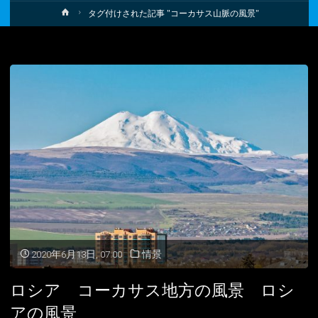
ホ
タグ付けされた記事 "コーカサス山脈の風景"
ー
ム
2020年6月13日, 07:00
情景
ロシア コーカサス地方の風景 ロシ
アの風景