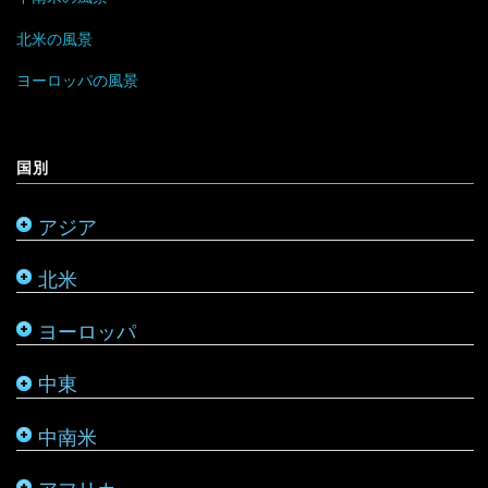
香港
ラトビア
オマーン
バハマ
タンザニア
北米の風景
マレーシア
リトアニア
クウェート
パラグアイ
チュニジア
オーストラリア
ヨーロッパの風景
ミャンマー
アメリカ合衆国
リヒテンシュタイン
サウジアラビア
バルバドス
ボツワナ
キリバス
国別
モンゴル
アラスカ
ルーマニア
シリア
ブラジル
マダガスカル
サモア
アジア
モルディブ
カナダ
ルクセンブルク
バーレーン
ベネズエラ
マラウイ
ソロモン諸島
北米
メキシコ
ロシア
パレスチナ
ベリーズ
南アフリカ
トンガ
ヨーロッパ
タタールスタン共和国
ヨルダン
ペルー
モザンビーク
ニュージーランド
中東
レバノン
ボリビア
モロッコ
バヌアツ
中南米
ホンジュラス
モーリシャス
パラオ