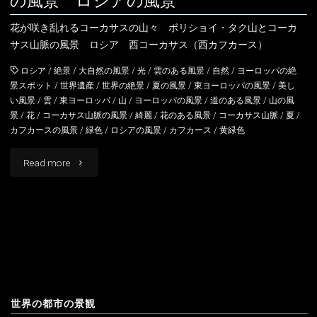
の風景 ロシアの風景
アルバニア
イングランド
川
花が咲き乱れるコーカサスの山々 ボリショイ・タク山とコーカ
アルメニア
ウェールズ
サス山脈の風景 ロシア 西コーカサス（西カフカース）
ロ
イギリス
スコットランド
ロシア
/
絶景
/
大自然の風景
/
光
/
雲のある風景
/
自然
/
ヨーロッパの絶
シ
景スポット
/
世界遺産
/
世界の絶景
/
夏の風景
/
東ヨーロッパの風景
/
美し
イタリア
い風景
/
雲
/
東ヨーロッパ
/
山
/
ヨーロッパの風景
/
道のある風景
/
山の風
ア
景
/
花
/
コーカサス山脈の風景
/
綺麗
/
花のある風景
/
コーカサス山脈
/
夏
/
の
カフカースの風景
/
緑色
/
ロシアの風景
/
カフカース
/
黄緑色
ウクライナ
風
"ボ
Read more
エストニア
景"
リ
オーストリア
シ
オランダ
ョ
北マケドニア
イ・
タ
ギリシャ
世界の都市の景観