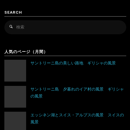
カンボジア
スロベニア
風
SEARCH
景
キルギス
セルビア
検
ロ
検
シンガポール
チェコ
索
索
対
シ
スリランカ
デンマーク
アルゼンチン
象
ア
人気のページ（月間）
タイ
ドイツ
アンティグア・バーブーダ
の
サントリーニ島の美しい路地 ギリシャの風景
台湾
ノルウェー
ウルグアイ
風
景"
タジキスタン
バチカン市国
エクアドル
サントリーニ島 夕暮れのイア村の風景 ギリシャ
の風景
チベット
ハンガリー
キューバ
アルジェリア
中国
フィンランド
グアテマラ
ウガンダ
エッシネン湖とスイス・アルプスの風景 スイスの
風景
トルクメニスタン
フランス
グレナダ
エジプト