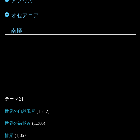
アフリカ
ルワンダ
仏領ポリネシア
タヒチ
オセアニア
マーシャル諸島
南極
テーマ別
世界の自然風景
(1,212)
世界の街並み
(1,303)
情景
(1,067)