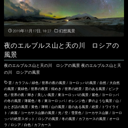
サ
ス
地
2019年11月17日, 18:27
幻想風景
方
夜のエルブルス山と天の川 ロシアの
の
風景
風
夜のエルブルス山と天の川 ロシアの風景 夜のエルブルス山と天
の川 ロシアの風景
景
雲
/
カラフル
/
緑色
/
世界の夜の風景
/
ヨーロッパの風景
/
自然
/
大自然
ロ
の風景
/
黄緑色
/
世界の夜景
/
煌めき
/
世界の絶景
/
雲のある風景
/
ピンク
色
/
世界の夜
/
輝き
/
美しい風景
/
東ヨーロッパの風景
/
紫色
/
ヨーロッパ
シ
の冬の風景
/
薄紫色
/
冬
/
東ヨーロッパ
/
オレンジ色
/
夢のような風景
/
山
/
ア
おとぎ話の風景
/
黄色
/
薄明
/
山の風景
/
道のある風景
/
絶景
/
トワイライ
ト
/
綺麗
/
コーカサス山脈の風景
/
光
/
空
/
雪景色
/
コーカサス山脈
/
ヨーロ
の
ッパの絶景スポット
/
ロシアの風景
/
冬の風景
/
カフカースの風景
/
オーロ
ラ
/
ロシア
/
白色
/
カフカース