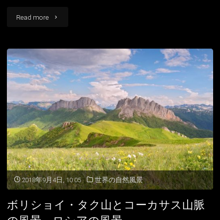
風
"夜
Read more
景"
の
エ
ル
ブ
ル
ス
山
と
アイスランド
2018年9月4日, 10:05
世界の自然風景
天
アイルランド
ボリショイ・タク山とコーカサス山脈
の