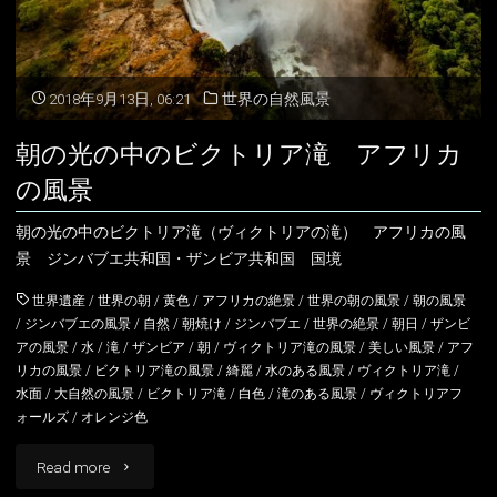
リ
ア
2018年9月13日, 06:21
世界の自然風景
アイスランド
滝
朝の光の中のビクトリア滝 アフリカ
アイルランド
と
の風景
アルバニア
イングランド
虹
朝の光の中のビクトリア滝（ヴィクトリアの滝） アフリカの風
景 ジンバブエ共和国・ザンビア共和国 国境
の
アルメニア
ウェールズ
世界遺産
/
世界の朝
/
黄色
/
アフリカの絶景
/
世界の朝の風景
/
朝の風景
風
イギリス
スコットランド
/
ジンバブエの風景
/
自然
/
朝焼け
/
ジンバブエ
/
世界の絶景
/
朝日
/
ザンビ
アの風景
/
水
/
滝
/
ザンビア
/
朝
/
ヴィクトリア滝の風景
/
美しい風景
/
アフ
景
イタリア
リカの風景
/
ビクトリア滝の風景
/
綺麗
/
水のある風景
/
ヴィクトリア滝
/
ザ
水面
/
大自然の風景
/
ビクトリア滝
/
白色
/
滝のある風景
/
ヴィクトリアフ
ォールズ
/
オレンジ色
ウクライナ
ン
"朝
Read more
エストニア
ビ