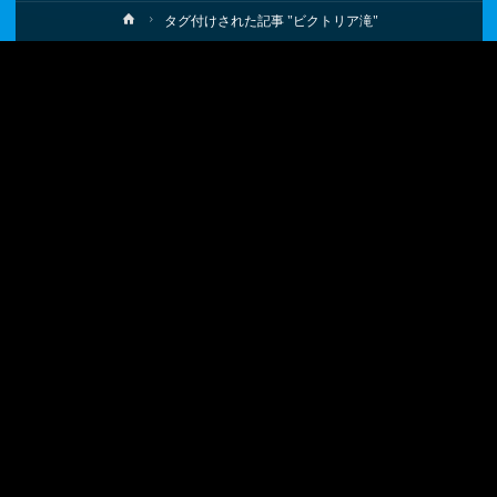
ホ
タグ付けされた記事 "ビクトリア滝"
ー
ム