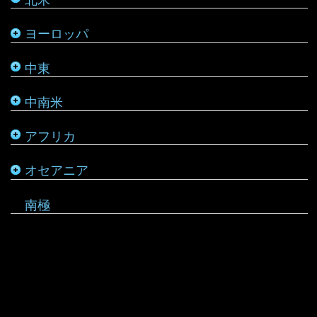
パレスチナ
ベリーズ
南アフリカ
トンガ
ヨーロッパ
タタールスタン共和国
ヨルダン
ペルー
モザンビーク
ニュージーランド
中東
レバノン
ボリビア
モロッコ
バヌアツ
中南米
ホンジュラス
モーリシャス
パラオ
アフリカ
ルワンダ
仏領ポリネシア
タヒチ
オセアニア
マーシャル諸島
南極