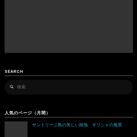
ア
インドネシア
スイス
フ
ウズベキスタン
スウェーデン
リ
カザフスタン
スペイン
カ
韓国
スロバキア
スロヴァキア
の
カンボジア
スロベニア
風
SEARCH
景"
キルギス
セルビア
検
検
シンガポール
チェコ
索
索
対
スリランカ
デンマーク
アルゼンチン
象
人気のページ（月間）
タイ
ドイツ
アンティグア・バーブーダ
サントリーニ島の美しい路地 ギリシャの風景
台湾
ノルウェー
ウルグアイ