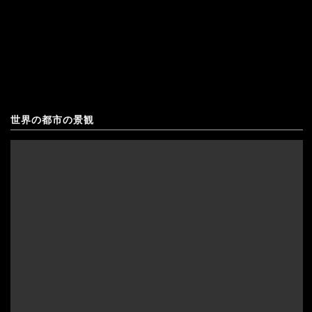
の
ア
オーストリア
光
の
オランダ
の
風
北マケドニア
中
景"
の
ギリシャ
世界の都市の景観
ビ
キプロス
ク
クロアチア
ト
アゼルバイジャン
コソボ
リ
アフガニスタン
サンマリノ
ア
インド
ジョージア（グルジア）
滝