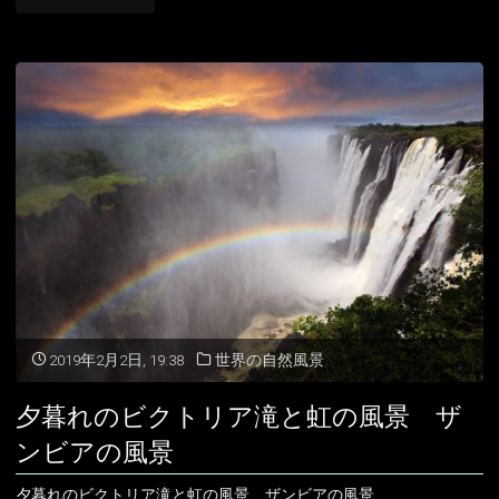
の
ク
風
ト
景"
リ
ア
滝
と
ヴ
ィ
2019年2月2日, 19:38
世界の自然風景
ク
夕暮れのビクトリア滝と虹の風景 ザ
ト
ンビアの風景
リ
夕暮れのビクトリア滝と虹の風景 ザンビアの風景