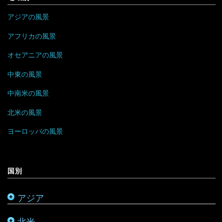
ブルネイ
ポルトガル
アラブ首長国連邦
ドミニカ共和国
ザンビア
アジアの風景
ブータン
マルタ
イエメン
トリニダード・トバゴ
ジンバブエ
アフリカの風景
ベトナム
モナコ
オセアニアの風景
イスラエル
ニカラグア
スーダン
中東の風景
ボルネオ
モンテネグロ
イラン
ハイチ
セーシェル
中南米の風景
香港
ラトビア
オマーン
バハマ
タンザニア
北米の風景
マレーシア
リトアニア
クウェート
パラグアイ
チュニジア
オーストラリア
ヨーロッパの風景
ミャンマー
アメリカ合衆国
リヒテンシュタイン
サウジアラビア
バルバドス
ボツワナ
キリバス
国別
モンゴル
アラスカ
ルーマニア
シリア
ブラジル
マダガスカル
サモア
アジア
モルディブ
カナダ
ルクセンブルク
バーレーン
ベネズエラ
マラウイ
ソロモン諸島
北米
メキシコ
ロシア