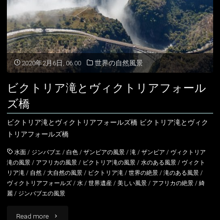
滝
に
か
2020年2月6日, 06:00
世界の自然風景
か
ビクトリア滝とヴィクトリアフォール
る
ズ橋
虹
ビクトリア滝とヴィクトリアフォールズ橋 ビクトリア滝とヴィク
トリアフォールズ橋
ジ
水面
/
ジンバブエ
/
白色
/
ザンビアの風景
/
滝
/
ザンビア
/
ヴィクトリア
ン
滝の風景
/
アフリカの風景
/
ビクトリア滝の風景
/
水のある風景
/
ヴィクト
リア滝
/
自然
/
大自然の風景
/
ビクトリア滝
/
世界の絶景
/
滝のある風景
/
バ
ヴィクトリアフォールズ
/
水
/
世界遺産
/
美しい風景
/
アフリカの絶景
/
綺
ブ
麗
/
ジンバブエの風景
エ
"ビ
Read more