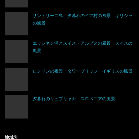
タジキスタン
バチカン市国
エクアドル
サントリーニ島 夕暮れのイア村の風景 ギリシャ
の風景
チベット
ハンガリー
キューバ
アルジェリア
中国
フィンランド
グアテマラ
ウガンダ
エッシネン湖とスイス・アルプスの風景 スイスの
風景
トルクメニスタン
フランス
グレナダ
エジプト
トルコ
ブルガリア
コスタリカ
エチオピア
ロンドンの夜景 タワーブリッジ イギリスの風景
ネパール
ベラルーシ
コロンビア
エリトリア
夕暮れのリュブリャナ スロベニアの風景
パキスタン
ベルギー
ジャマイカ
カメルーン
バングラデシュ
ポーランド
セントビンセント及びグレナディーン諸島
ケニア
フィリピン
ボスニア・ヘルツェゴビナ
チリ
コンゴ
地域別