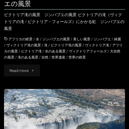
エの風景
ビクトリア滝の風景 ジンバブエの風景 ビクトリアの滝（ヴィク
トリアの滝 / ビクトリア・フォールズ）にかかる虹 ジンバブエの
風景
アフリカの絶景
/
水
/
ジンバブエの風景
/
美しい風景
/
ジンバブエ
/
綺麗
/
ヴィクトリア滝の風景
/
滝
/
ビクトリア滝の風景
/
ヴィクトリア滝
/
アフリ
カの風景
/
ビクトリア滝
/
水のある風景
/
ヴィクトリアフォールズ
/
大自然
の風景
/
滝のある風景
/
自然
/
世界遺産
/
世界の絶景
"ビ
Read more
ク
ト
リ
ア
の