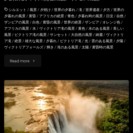
ア
シルエット
/
風景
/
夕焼け
/
世界の夕暮れ
/
滝
/
世界遺産
/
夕方
/
世界の
夕暮れの風景
/
黄昏
/
アフリカの絶景
/
青色
/
夕暮れ時の風景
/
日没
/
自然
/
フ
ザンビアの風景
/
白色
/
黄昏の風景
/
世界の絶景
/
ザンビア
/
オレンジ色
/
アフリカの風景
/
水
/
ヴィクトリア滝の風景
/
黄色
/
水のある風景
/
美しい
ォ
風景
/
ビクトリア滝の風景
/
サンセット
/
大自然の風景
/
綺麗
/
ヴィクトリ
ア滝
/
絶景
/
雄大な風景
/
夕暮れ
/
ビクトリア滝
/
光
/
雲のある風景
/
夕陽
/
ー
ヴィクトリアフォールズ
/
輝き
/
滝のある風景
/
太陽
/
黄昏時の風景
ル
"夕
Read more
ズ
暮
橋"
れ
の
ビ
ク
ト