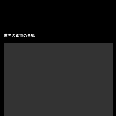
稿
パ
の
ラ
ペ
ワ
世界の都市の景観
ー
ン
ジ
諸
送
島
り
エ
ル・
ニ
ド
フ