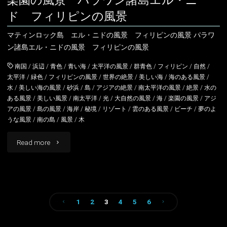
リ
ド フィリピンの風景
ピ
マティンロック島 エル・ニドの風景 フィリピンの風景 パラワ
ン諸島エル・ニドの風景 フィリピンの風景
ン
南国
/
浜辺
/
青色
/
青い海
/
太平洋の風景
/
群青色
/
フィリピン
/
自然
/
の
太平洋
/
緑色
/
フィリピンの風景
/
世界の絶景
/
美しい海
/
海のある風景
/
水
/
美しい海の風景
/
砂浜
/
島
/
アジアの絶景
/
南太平洋の風景
/
絶景
/
水の
風
ある風景
/
美しい風景
/
南太平洋
/
光
/
大自然の風景
/
海
/
楽園の風景
/
アジ
景"
アの風景
/
島の風景
/
海岸
/
秘境
/
リゾート
/
雲のある風景
/
ビーチ
/
夢のよ
うな風景
/
南の島
/
風景
/
木
"楽
Read more
園
の
1
2
3
4
5
6
風
投
景