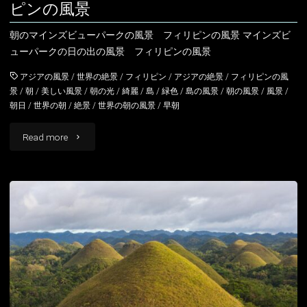
ピンの風景
朝のマインズビューパークの風景 フィリピンの風景 マインズビ
ューパークの日の出の風景 フィリピンの風景
アジアの風景
/
世界の絶景
/
フィリピン
/
アジアの絶景
/
フィリピンの風
景
/
朝
/
美しい風景
/
朝の光
/
綺麗
/
島
/
緑色
/
島の風景
/
朝の風景
/
風景
/
朝日
/
世界の朝
/
絶景
/
世界の朝の風景
/
早朝
"マ
Read more
イ
ン
ズ
ビ
ュ
ー