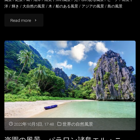
洋
/
輝き
/
大自然の風景
/
木
/
船のある風景
/
アジアの風景
/
島の風景
"エ
Read more
ル・
ニ
ド
の
ビ
ー
チ
フ
2022年10月5日, 17:48
世界の自然風景
ィ
楽園の風景 パラワン諸島エル・ニ