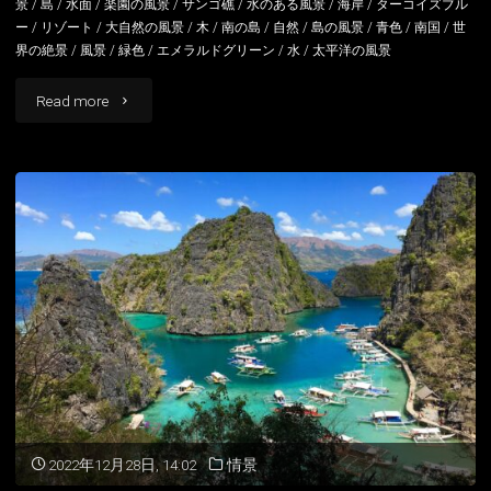
景
/
島
/
水面
/
楽園の風景
/
サンゴ礁
/
水のある風景
/
海岸
/
ターコイズブル
ー
/
リゾート
/
大自然の風景
/
木
/
南の島
/
自然
/
島の風景
/
青色
/
南国
/
世
風
界の絶景
/
風景
/
緑色
/
エメラルドグリーン
/
水
/
太平洋の風景
景"
"コ
Read more
ロ
ン
島
の
風
景
フ
ィ
2022年12月28日, 14:02
情景