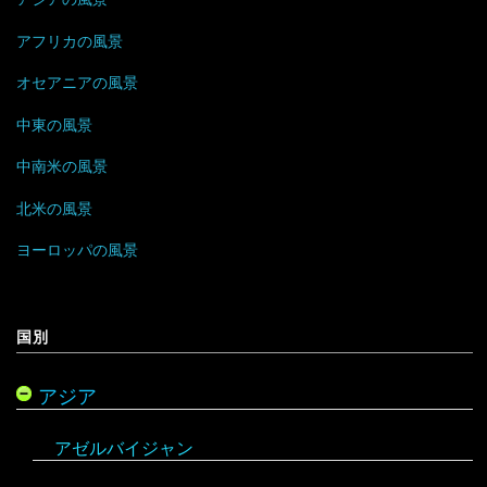
ウクライナ
アフリカの風景
エストニア
オセアニアの風景
中東の風景
オーストリア
中南米の風景
オランダ
北米の風景
北マケドニア
ヨーロッパの風景
ギリシャ
国別
キプロス
アジア
クロアチア
アゼルバイジャン
コソボ