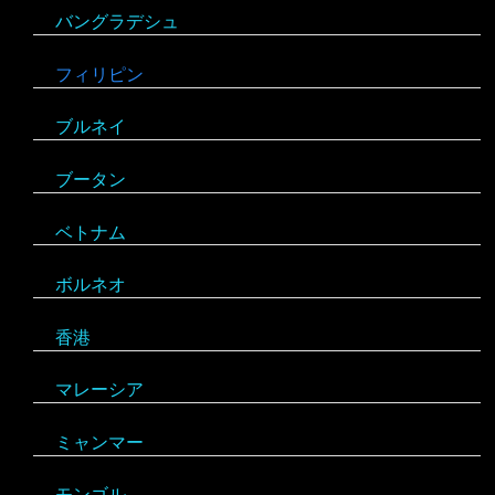
バングラデシュ
ポーランド
セントビンセント及びグレナディーン諸島
ケニア
フィリピン
ボスニア・ヘルツェゴビナ
チリ
コンゴ
ブルネイ
ポルトガル
アラブ首長国連邦
ドミニカ共和国
ザンビア
ブータン
マルタ
イエメン
トリニダード・トバゴ
ジンバブエ
ベトナム
モナコ
イスラエル
ニカラグア
スーダン
ボルネオ
モンテネグロ
イラン
ハイチ
セーシェル
香港
ラトビア
オマーン
バハマ
タンザニア
マレーシア
リトアニア
クウェート
パラグアイ
チュニジア
オーストラリア
ミャンマー
アメリカ合衆国
リヒテンシュタイン
サウジアラビア
バルバドス
ボツワナ
キリバス
モンゴル
アラスカ