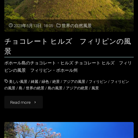
パ
ー
2023年5月13日, 18:05
世界の自然風景
ク
チョコレート ヒルズ フィリピンの風
の
景
風
ボホール島のチョコレート・ヒルズ チョコレート ヒルズ フィリ
ピンの風景 フィリピン・ボホール州
景
美しい風景
/
綺麗
/
緑色
/
絶景
/
アジアの風景
/
フィリピン
/
フィリピン
フ
の風景
/
島
/
世界の絶景
/
島の風景
/
アジアの絶景
/
風景
ィ
"チ
Read more
リ
ョ
ピ
コ
ン