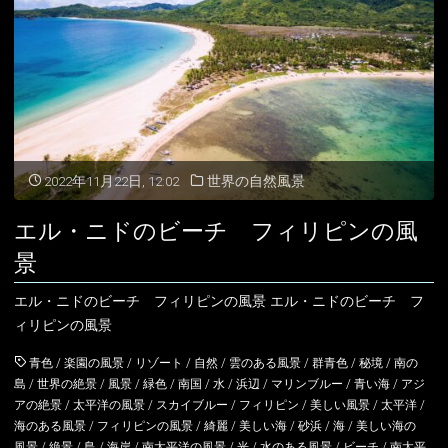
の
景
色
フ
ィ
2022年11月22日, 12:02
世界の自然風景
リ
エル・ニドのビーチ フィリピンの風
ピ
景
ン
エル・ニドのビーチ フィリピンの風景 エル・ニドのビーチ フ
ィリピンの風景
の
青色
/
楽園の風景
/
リゾート
/
自然
/
雲のある風景
/
群青色
/
秘境
/
南の
風
島
/
世界の絶景
/
風景
/
緑色
/
南国
/
水
/
浜辺
/
マリンブルー
/
青い海
/
アジ
アの絶景
/
太平洋の風景
/
スカイブルー
/
フィリピン
/
美しい風景
/
太平洋
/
景"
海のある風景
/
フィリピンの風景
/
綺麗
/
美しい海
/
砂浜
/
海
/
美しい海の
風景
/
絶景
/
島
/
海岸
/
南太平洋の風景
/
光
/
水のある風景
/
ビーチ
/
南太平