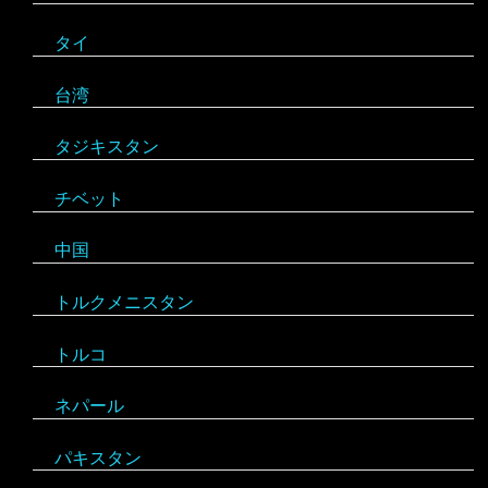
タイ
ドイツ
アンティグア・バーブーダ
台湾
ノルウェー
ウルグアイ
タジキスタン
バチカン市国
エクアドル
チベット
ハンガリー
キューバ
アルジェリア
中国
フィンランド
グアテマラ
ウガンダ
トルクメニスタン
フランス
グレナダ
エジプト
トルコ
ブルガリア
コスタリカ
エチオピア
ネパール
ベラルーシ
コロンビア
エリトリア
パキスタン
ベルギー
ジャマイカ
カメルーン