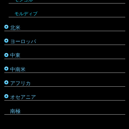
ルーマニア
シリア
ブラジル
マダガスカル
サモア
モルディブ
カナダ
ルクセンブルク
バーレーン
ベネズエラ
マラウイ
ソロモン諸島
北米
メキシコ
ロシア
パレスチナ
ベリーズ
南アフリカ
トンガ
ヨーロッパ
タタールスタン共和国
ヨルダン
ペルー
モザンビーク
ニュージーランド
中東
レバノン
ボリビア
モロッコ
バヌアツ
中南米
ホンジュラス
モーリシャス
パラオ
アフリカ
ルワンダ
仏領ポリネシア
タヒチ
オセアニア
マーシャル諸島
南極