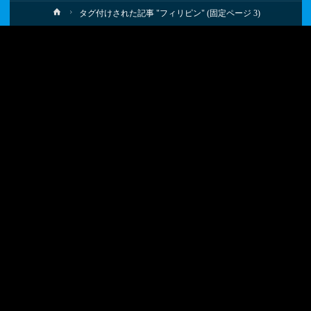
ホ
タグ付けされた記事 "フィリピン"
(固定ページ 3)
ー
ム