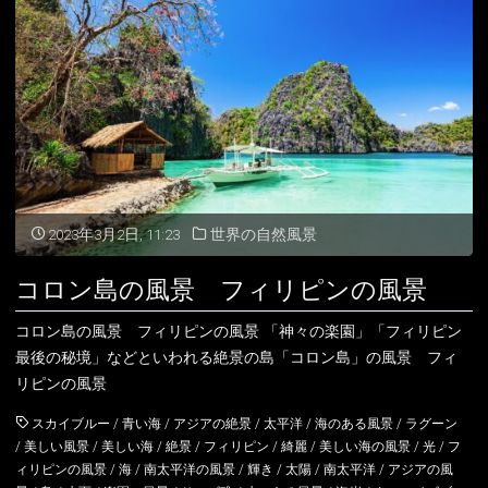
レ
の
ー
風
ト
景"
ヒ
ル
ズ
2023年3月2日, 11:23
世界の自然風景
フ
コロン島の風景 フィリピンの風景
ィ
コロン島の風景 フィリピンの風景 「神々の楽園」「フィリピン
リ
最後の秘境」などといわれる絶景の島「コロン島」の風景 フィ
リピンの風景
ピ
スカイブルー
/
青い海
/
アジアの絶景
/
太平洋
/
海のある風景
/
ラグーン
ン
/
美しい風景
/
美しい海
/
絶景
/
フィリピン
/
綺麗
/
美しい海の風景
/
光
/
フ
ィリピンの風景
/
海
/
南太平洋の風景
/
輝き
/
太陽
/
南太平洋
/
アジアの風
の