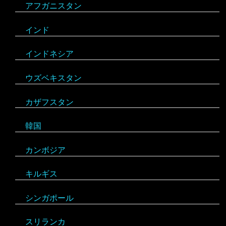
アフガニスタン
サンマリノ
インド
ジョージア（グルジア）
インドネシア
スイス
ウズベキスタン
スウェーデン
カザフスタン
スペイン
韓国
スロバキア
スロヴァキア
カンボジア
スロベニア
キルギス
セルビア
シンガポール
チェコ
スリランカ
デンマーク
アルゼンチン