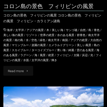
リ
コロン島の景色 フィリピンの風景
ピ
コロン島の景色 フィリピンの風景 コロン島の景色 フィリピン
ン
の風景 フィリピン・カラミアン諸島
の
海岸
/
太平洋
/
アジアの風景
/
木
/
美しい海
/
サンゴ礁
/
自然
/
島
/
青色
/
美しい海の風景
/
リゾート
/
世界の絶景
/
水のある風景
/
群青色
/
南太平洋
風
の風景
/
南の島
/
水
/
空色
/
緑色
/
南太平洋
/
南国
/
アジアの絶景
/
大自然の
風景
/
マリンブルー
/
楽園の風景
/
エメラルドグリーン
/
美しい風景
/
島の
景"
風景
/
スカイブルー
/
ターコイズブルー
/
青い海
/
綺麗
/
雲のある風景
/
海
のある風景
/
ラグーン
/
海
/
風景
/
絶景
/
フィリピン
/
太陽
/
浜辺
/
光
/
フィ
リピンの風景
/
水面
/
太平洋の風景
/
輝き
"コ
Read more
ロ
ン
島