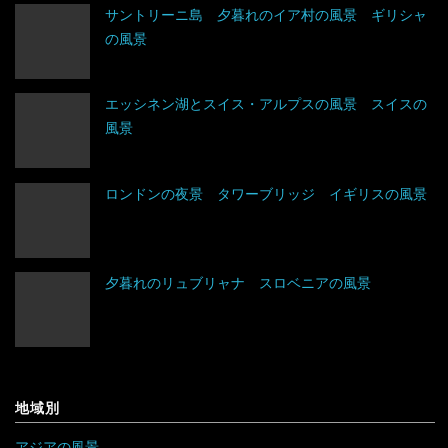
サントリーニ島 夕暮れのイア村の風景 ギリシャ
の風景
エッシネン湖とスイス・アルプスの風景 スイスの
風景
アイスランド
ロンドンの夜景 タワーブリッジ イギリスの風景
アイルランド
夕暮れのリュブリャナ スロベニアの風景
アルバニア
イングランド
アルメニア
ウェールズ
イギリス
スコットランド
地域別
イタリア
アジアの風景