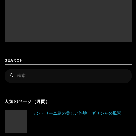
ィ
リ
ピ
ン
の
SEARCH
風
検
検
索
景"
索
対
象
人気のページ（月間）
サントリーニ島の美しい路地 ギリシャの風景