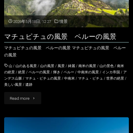
風
景
2026年5月18日, 12:27
情景
ペ
マチュピチュの風景 ペルーの風景
ル
マチュピチュの風景 ペルーの風景 マチュピチュの風景 ペルー
ー
の風景
の
山
/
山のある風景
/
山の風景
/
風景
/
綺麗
/
南米の風景
/
山の景色
/
南米
の絶景
/
絶景
/
ペルーの風景
/
輝き
/
ペルー
/
中南米の風景
/
インカ帝国
/
ア
風
ンデス山脈
/
マチュ・ピチュの風景
/
中南米
/
マチュ・ピチュ
/
世界の絶景
/
美しい風景
/
遺跡
景"
"マ
Read more
チ
ュ