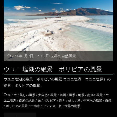
ピ
チ
ュ
の
風
景
2026年5月7日, 12:58
世界の自然風景
ペ
ウユニ塩湖の絶景 ボリビアの風景
ル
ウユニ塩湖の絶景 ボリビアの風景 ウユニ塩湖（ウユニ塩原）の
ー
絶景 ボリビアの風景
の
塩
/
空
/
美しい風景
/
大自然の風景
/
綺麗
/
風景
/
絶景
/
南米の風景
/
ウ
ユニ塩湖
/
南米の絶景
/
光
/
ボリビア
/
輝き
/
雄大
/
湖
/
中南米の風景
/
自然
風
/
ボリビアの風景
/
中南米
/
アンデス山脈
/
世界の絶景
景"