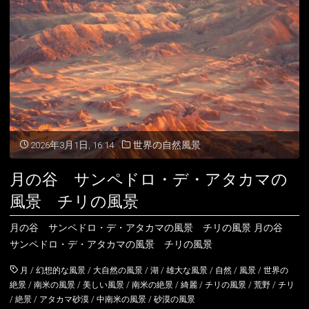
の
の
風
風
景"
景
ア
ル
2026年3月1日, 16:14
世界の自然風景
ゼ
月の谷 サンペドロ・デ・アタカマの
アイスランド
ン
風景 チリの風景
アイルランド
チ
月の谷 サンペドロ・デ・アタカマの風景 チリの風景 月の谷
アルバニア
イングランド
サンペドロ・デ・アタカマの風景 チリの風景
ン
月
/
幻想的な風景
/
大自然の風景
/
湖
/
雄大な風景
/
自然
/
風景
/
世界の
の
アルメニア
ウェールズ
絶景
/
南米の風景
/
美しい風景
/
南米の絶景
/
綺麗
/
チリの風景
/
荒野
/
チリ
/
絶景
/
アタカマ砂漠
/
中南米の風景
/
砂漠の風景
風