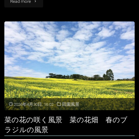
"ウ
Read more
ユ
ニ
塩
湖
の
絶
景
ボ
2026年4月30日, 16:02
田園風景
リ
菜の花の咲く風景 菜の花畑 春のブ
ビ
ラジルの風景
ア