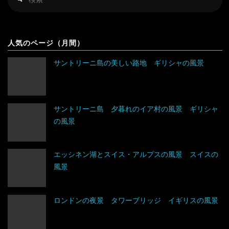
シンガポール
チェコ
索
索
対
スリランカ
デンマーク
アルゼンチン
象
人気のページ（月間）
タイ
ドイツ
アンティグア・バーブーダ
サントリーニ島の美しい路地 ギリシャの風景
台湾
ノルウェー
ウルグアイ
タジキスタン
バチカン市国
エクアドル
サントリーニ島 夕暮れのイア村の風景 ギリシャ
の風景
チベット
ハンガリー
キューバ
アルジェリア
中国
フィンランド
グアテマラ
ウガンダ
エッシネン湖とスイス・アルプスの風景 スイスの
風景
トルクメニスタン
フランス
グレナダ
エジプト
トルコ
ブルガリア
コスタリカ
エチオピア
ロンドンの夜景 タワーブリッジ イギリスの風景
ネパール
ベラルーシ
コロンビア
エリトリア