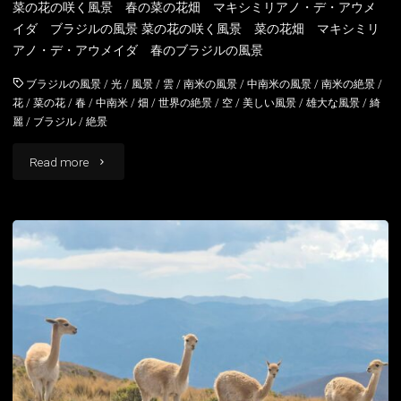
菜の花の咲く風景 春の菜の花畑 マキシミリアノ・デ・アウメ
イダ ブラジルの風景 菜の花の咲く風景 菜の花畑 マキシミリ
の
アノ・デ・アウメイダ 春のブラジルの風景
風
ブラジルの風景
/
光
/
風景
/
雲
/
南米の風景
/
中南米の風景
/
南米の絶景
/
景"
花
/
菜の花
/
春
/
中南米
/
畑
/
世界の絶景
/
空
/
美しい風景
/
雄大な風景
/
綺
麗
/
ブラジル
/
絶景
"菜
Read more
の
花
の
咲
く
風