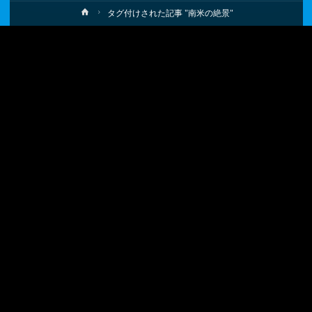
ホ
タグ付けされた記事 "南米の絶景"
ー
ム