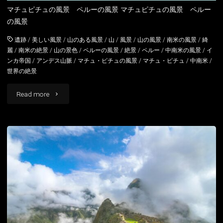
マチュピチュの風景 ペルーの風景 マチュピチュの風景 ペルー
の風景
遺跡
/
美しい風景
/
山のある風景
/
山
/
風景
/
山の風景
/
南米の風景
/
綺
麗
/
南米の絶景
/
山の景色
/
ペルーの風景
/
絶景
/
ペルー
/
中南米の風景
/
イ
ンカ帝国
/
アンデス山脈
/
マチュ・ピチュの風景
/
マチュ・ピチュ
/
中南米
/
世界の絶景
"マ
Read more
チ
ュ
ピ
チ
ュ
の