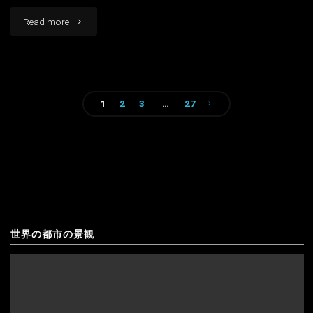
イギリス
スコットランド
景"
"月
Read more
イタリア
の
ウクライナ
谷
エストニア
1
2
3
…
27
サ
投
ン
オーストリア
稿
ペ
オランダ
の
ド
北マケドニア
ペ
ロ・
ギリシャ
世界の都市の景観
ー
デ・
ジ
キプロス
ア
送
クロアチア
タ