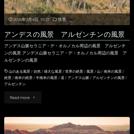
景
菜
2026年3月4日, 16:27
情景
の
アンデスの風景 アルゼンチンの風景
花
アンデス山脈セラニア・デ・オルノカル周辺の風景 アルゼンチ
畑
ンの風景 アンデス山脈セラニア・デ・オルノカル周辺の風景 ア
ルゼンチンの風景
春
山のある風景
/
自然
/
雄大な風景
/
世界の絶景
/
風景
/
山
/
南米の風景
/
の
絶景
/
南米の絶景
/
中南米の風景
/
道
/
アンデス山脈
/
アルゼンチンの風景
/
アルゼンチン
ブ
"ア
Read more
ラ
ン
ジ
デ
ル
ス