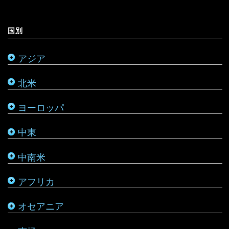
ミャンマー
アメリカ合衆国
リヒテンシュタイン
サウジアラビア
バルバドス
ボツワナ
キリバス
国別
モンゴル
アラスカ
ルーマニア
シリア
ブラジル
マダガスカル
サモア
アジア
モルディブ
カナダ
ルクセンブルク
バーレーン
ベネズエラ
マラウイ
ソロモン諸島
北米
メキシコ
ロシア
パレスチナ
ベリーズ
南アフリカ
トンガ
ヨーロッパ
タタールスタン共和国
ヨルダン
ペルー
モザンビーク
ニュージーランド
中東
レバノン
ボリビア
モロッコ
バヌアツ
中南米
ホンジュラス
モーリシャス
パラオ
アフリカ
ルワンダ
仏領ポリネシア
タヒチ
オセアニア
マーシャル諸島