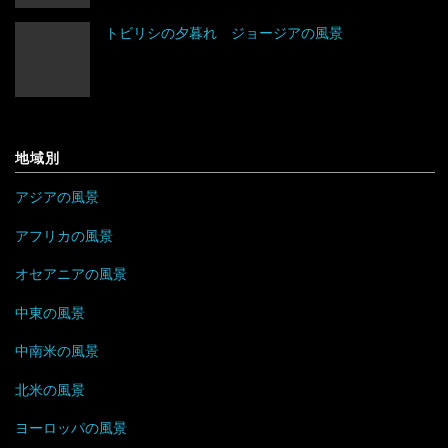
トビリシの夕暮れ ジョージアの風景
パキスタン
ベルギー
ジャマイカ
カメルーン
バングラデシュ
ポーランド
セントビンセント及びグレナディーン諸島
ケニア
フィリピン
ボスニア・ヘルツェゴビナ
チリ
コンゴ
地域別
ブルネイ
ポルトガル
アラブ首長国連邦
ドミニカ共和国
ザンビア
アジアの風景
ブータン
マルタ
イエメン
トリニダード・トバゴ
ジンバブエ
アフリカの風景
ベトナム
モナコ
オセアニアの風景
イスラエル
ニカラグア
スーダン
中東の風景
ボルネオ
モンテネグロ
イラン
ハイチ
セーシェル
中南米の風景
香港
ラトビア
オマーン
バハマ
タンザニア
北米の風景
マレーシア
リトアニア
クウェート
パラグアイ
チュニジア
オーストラリア
ヨーロッパの風景