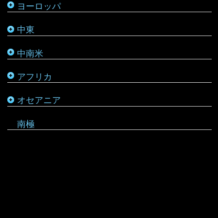
ヨーロッパ
タタールスタン共和国
ヨルダン
ペルー
モザンビーク
ニュージーランド
中東
レバノン
ボリビア
モロッコ
バヌアツ
中南米
ホンジュラス
モーリシャス
パラオ
アフリカ
ルワンダ
仏領ポリネシア
タヒチ
オセアニア
マーシャル諸島
南極