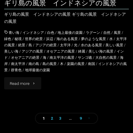
ギリ島の風景 インドネシアの風景
ピ
ギリ島の風景 インドネシアの風景 ギリ島の風景 インドネシア
アイスランド
ン
の風景
の
アイルランド
青い海
/
インドネシア
/
白色
/
地上最後の楽園
/
ラグーン
/
自然
/
風景
/
緑色
/
秘境
/
世界の絶景
/
浜辺
/
海のある風景
/
夢のような風景
/
水
/
太平洋
風
の風景
/
絶景
/
島
/
アジアの絶景
/
太平洋
/
光
/
水のある風景
/
美しい風景
/
アルバニア
イングランド
美しい海
/
アジアの風景
/
オセアニアの風景
/
綺麗
/
美しい海の風景
/
イン
景"
ド
/
オセアニアの絶景
/
海
/
南太平洋の風景
/
サンゴ礁
/
大自然の風景
/
海
アルメニア
ウェールズ
岸
/
南太平洋
/
南の島
/
島の風景
/
木
/
楽園の風景
/
南国
/
インドネシアの風
景
/
群青色
/
地球最後の楽園
イギリス
スコットランド
"ギ
Read more
イタリア
リ
ウクライナ
島
エストニア
1
2
3
…
9
の
投
風
オーストリア