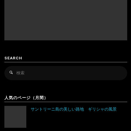
ウズベキスタン
スウェーデン
カザフスタン
スペイン
韓国
スロバキア
スロヴァキア
カンボジア
スロベニア
SEARCH
キルギス
セルビア
検
検
シンガポール
チェコ
索
索
対
スリランカ
デンマーク
アルゼンチン
象
人気のページ（月間）
タイ
ドイツ
アンティグア・バーブーダ
サントリーニ島の美しい路地 ギリシャの風景
台湾
ノルウェー
ウルグアイ