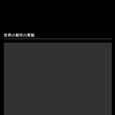
稿
景
オランダ
の
イ
北マケドニア
ペ
ン
ギリシャ
世界の都市の景観
ー
ド
ジ
キプロス
ネ
送
クロアチア
シ
り
ア
アゼルバイジャン
コソボ
の
アフガニスタン
サンマリノ
風
インド
ジョージア（グルジア）
景"
インドネシア
スイス