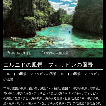
ド
フ
ィ
リ
ピ
ン
2025年7月7日, 07:07
世界の自然風景
の
エルニドの風景 フィリピンの風景
風
エルニドの風景 フィリピンの風景 エルニドの風景 フィリピン
景"
の風景
海
/
楽園の風景
/
南の島
/
風景
/
木
/
秘境
/
南国
/
太平洋の風景
/
群青色
/
青い海
/
太平洋
/
緑色
/
フィリピン
/
美しい海
/
マリンブルー
/
フィリピン
の風景
/
自然
/
美しい海の風景
/
海のある風景
/
世界の絶景
/
南太平洋の風
景
/
絶景
/
島
/
水
/
南太平洋
/
光
/
水のある風景
/
アジアの絶景
/
船のある風