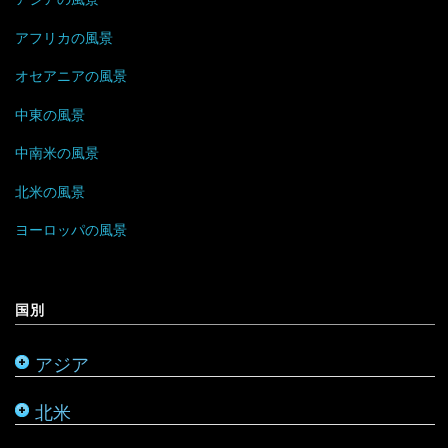
ブータン
マルタ
イエメン
トリニダード・トバゴ
ジンバブエ
アフリカの風景
ベトナム
モナコ
オセアニアの風景
イスラエル
ニカラグア
スーダン
中東の風景
ボルネオ
モンテネグロ
イラン
ハイチ
セーシェル
中南米の風景
香港
ラトビア
オマーン
バハマ
タンザニア
北米の風景
マレーシア
リトアニア
クウェート
パラグアイ
チュニジア
オーストラリア
ヨーロッパの風景
ミャンマー
アメリカ合衆国
リヒテンシュタイン
サウジアラビア
バルバドス
ボツワナ
キリバス
国別
モンゴル
アラスカ
ルーマニア
シリア
ブラジル
マダガスカル
サモア
アジア
モルディブ
カナダ
ルクセンブルク
バーレーン
ベネズエラ
マラウイ
ソロモン諸島
北米
メキシコ
ロシア
パレスチナ
ベリーズ
南アフリカ
トンガ