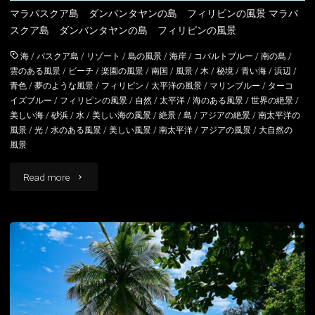
マラパスクア島 ダンバンタヤンの島 フィリピンの風景 マラパ
スクア島 ダンバンタヤンの島 フィリピンの風景
海
/
パスクア島
/
リゾート
/
島の風景
/
海岸
/
コバルトブルー
/
南の島
/
雲のある風景
/
ビーチ
/
楽園の風景
/
南国
/
風景
/
木
/
秘境
/
青い海
/
浜辺
/
青色
/
夢のような風景
/
フィリピン
/
太平洋の風景
/
マリンブルー
/
ターコ
イズブルー
/
フィリピンの風景
/
自然
/
太平洋
/
海のある風景
/
世界の絶景
/
美しい海
/
砂浜
/
水
/
美しい海の風景
/
絶景
/
島
/
アジアの絶景
/
南太平洋の
風景
/
光
/
水のある風景
/
美しい風景
/
南太平洋
/
アジアの風景
/
大自然の
風景
"マ
Read more
ラ
パ
ス
ク