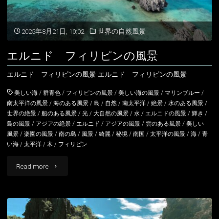
リ
ピ
2025年8月21日, 10:02
世界の自然風景
ン
エルニド フィリピンの風景
の
エルニド フィリピンの風景 エルニド フィリピンの風景
風
美しい海
/
群青色
/
フィリピンの風景
/
美しい海の風景
/
マリンブルー
/
景"
南太平洋の風景
/
海のある風景
/
島
/
自然
/
南太平洋
/
絶景
/
水のある風景
/
世界の絶景
/
船のある風景
/
光
/
大自然の風景
/
水
/
エルニドの風景
/
輝き
/
島の風景
/
アジアの絶景
/
エルニド
/
アジアの風景
/
雲のある風景
/
美しい
風景
/
楽園の風景
/
南の島
/
風景
/
綺麗
/
秘境
/
南国
/
太平洋の風景
/
海
/
青
い海
/
太平洋
/
木
/
フィリピン
"エ
Read more
ル
ニ