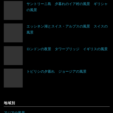
タジキスタン
バチカン市国
エクアドル
サントリーニ島 夕暮れのイア村の風景 ギリシャ
の風景
チベット
ハンガリー
キューバ
アルジェリア
中国
フィンランド
グアテマラ
ウガンダ
エッシネン湖とスイス・アルプスの風景 スイスの
風景
トルクメニスタン
フランス
グレナダ
エジプト
トルコ
ブルガリア
コスタリカ
エチオピア
ロンドンの夜景 タワーブリッジ イギリスの風景
ネパール
ベラルーシ
コロンビア
エリトリア
トビリシの夕暮れ ジョージアの風景
パキスタン
ベルギー
ジャマイカ
カメルーン
バングラデシュ
ポーランド
セントビンセント及びグレナディーン諸島
ケニア
フィリピン
ボスニア・ヘルツェゴビナ
チリ
コンゴ
地域別
ブルネイ
ポルトガル
アラブ首長国連邦
ドミニカ共和国
ザンビア
アジアの風景