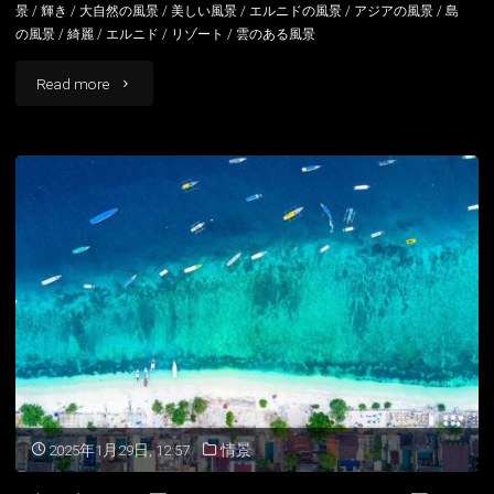
景
/
輝き
/
大自然の風景
/
美しい風景
/
エルニドの風景
/
アジアの風景
/
島
の風景
/
綺麗
/
エルニド
/
リゾート
/
雲のある風景
"エ
Read more
ル
ニ
ド
の
風
景
フ
ィ
2025年1月29日, 12:57
情景
リ