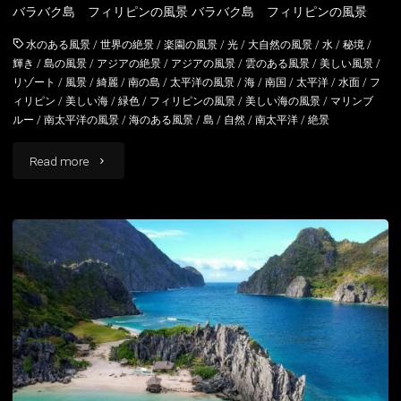
バラバク島 フィリピンの風景 バラバク島 フィリピンの風景
イ
水のある風景
/
世界の絶景
/
楽園の風景
/
光
/
大自然の風景
/
水
/
秘境
/
ン
輝き
/
島の風景
/
アジアの絶景
/
アジアの風景
/
雲のある風景
/
美しい風景
/
リゾート
/
風景
/
綺麗
/
南の島
/
太平洋の風景
/
海
/
南国
/
太平洋
/
水面
/
フ
ド
ィリピン
/
美しい海
/
緑色
/
フィリピンの風景
/
美しい海の風景
/
マリンブ
ルー
/
南太平洋の風景
/
海のある風景
/
島
/
自然
/
南太平洋
/
絶景
ネ
"バ
Read more
シ
ラ
ア
バ
の
ク
風
島
景"
フ
ィ