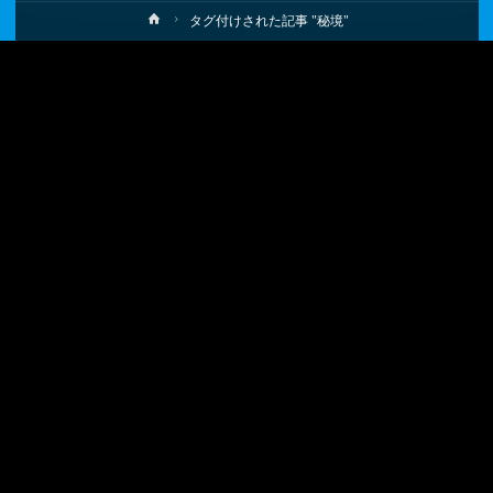
ホ
タグ付けされた記事 "秘境"
ー
ム