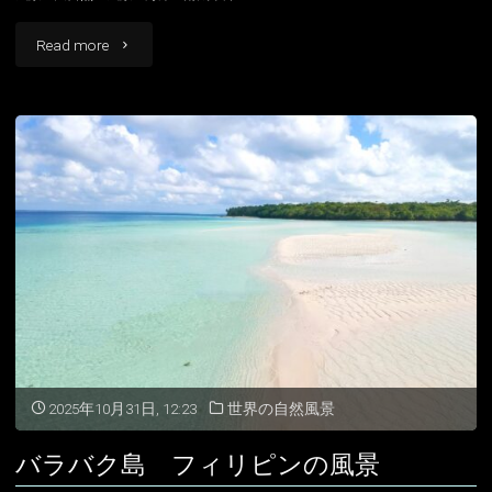
"ラ
Read more
ジ
ャ・
ア
ン
パ
ッ
ト
の
2025年10月31日, 12:23
世界の自然風景
風
バラバク島 フィリピンの風景
景