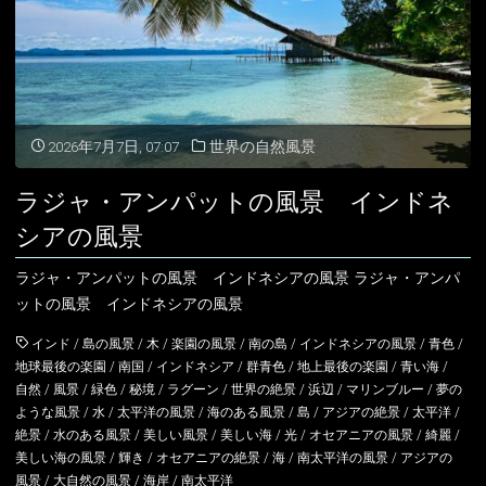
ア
島
フ
ィ
2026年7月7日, 07:07
世界の自然風景
リ
ラジャ・アンパットの風景 インドネ
ピ
シアの風景
ン
ラジャ・アンパットの風景 インドネシアの風景 ラジャ・アンパ
ットの風景 インドネシアの風景
の
インド
/
島の風景
/
木
/
楽園の風景
/
南の島
/
インドネシアの風景
/
青色
/
風
地球最後の楽園
/
南国
/
インドネシア
/
群青色
/
地上最後の楽園
/
青い海
/
自然
/
風景
/
緑色
/
秘境
/
ラグーン
/
世界の絶景
/
浜辺
/
マリンブルー
/
夢の
景"
ような風景
/
水
/
太平洋の風景
/
海のある風景
/
島
/
アジアの絶景
/
太平洋
/
絶景
/
水のある風景
/
美しい風景
/
美しい海
/
光
/
オセアニアの風景
/
綺麗
/
美しい海の風景
/
輝き
/
オセアニアの絶景
/
海
/
南太平洋の風景
/
アジアの
風景
/
大自然の風景
/
海岸
/
南太平洋