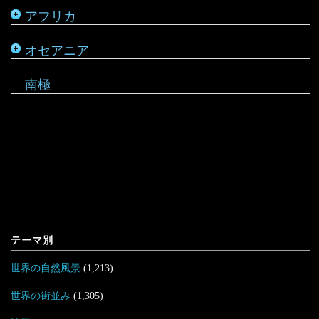
アフリカ
ルワンダ
仏領ポリネシア
タヒチ
オセアニア
マーシャル諸島
南極
テーマ別
世界の自然風景
(1,213)
世界の街並み
(1,305)