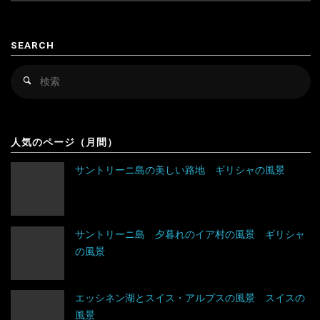
カンボジア
スロベニア
SEARCH
キルギス
セルビア
検
検
シンガポール
チェコ
索
索
対
スリランカ
デンマーク
アルゼンチン
象
人気のページ（月間）
タイ
ドイツ
アンティグア・バーブーダ
サントリーニ島の美しい路地 ギリシャの風景
台湾
ノルウェー
ウルグアイ
タジキスタン
バチカン市国
エクアドル
サントリーニ島 夕暮れのイア村の風景 ギリシャ
の風景
チベット
ハンガリー
キューバ
アルジェリア
中国
フィンランド
グアテマラ
ウガンダ
エッシネン湖とスイス・アルプスの風景 スイスの
風景