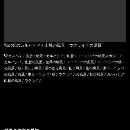
アルバニア
イングランド
アルメニア
ウェールズ
イギリス
スコットランド
秋の朝のカルパティア山脈の風景 ウクライナの風景
イタリア
カルパチア山脈
/
絶景
/
カルパティア山脈
/
ヨーロッパの絶景スポット
/
ウクライナ
カルパティア山脈の風景
/
世界の絶景
/
ヨーロッパの風景
/
ヨーロッパの秋
の風景
/
朝
/
美しい風景
/
霧のある風景
/
山
/
風景
/
山の風景
/
東ヨーロッパ
の風景
/
綺麗
/
東ヨーロッパ
/
秋
/
ウクライナの風景
/
秋の風景
/
カルパチア
エストニア
山脈の風景
/
ウクライナ
オーストリア
オランダ
北マケドニア