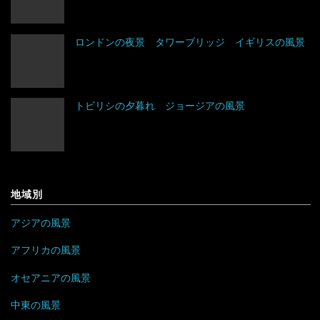
トルクメニスタン
フランス
グレナダ
エジプト
トルコ
ブルガリア
コスタリカ
エチオピア
ロンドンの夜景 タワーブリッジ イギリスの風景
ネパール
ベラルーシ
コロンビア
エリトリア
トビリシの夕暮れ ジョージアの風景
パキスタン
ベルギー
ジャマイカ
カメルーン
バングラデシュ
ポーランド
セントビンセント及びグレナディーン諸島
ケニア
フィリピン
ボスニア・ヘルツェゴビナ
チリ
コンゴ
地域別
ブルネイ
ポルトガル
アラブ首長国連邦
ドミニカ共和国
ザンビア
アジアの風景
ブータン
マルタ
イエメン
トリニダード・トバゴ
ジンバブエ
アフリカの風景
ベトナム
モナコ
オセアニアの風景
イスラエル
ニカラグア
スーダン
中東の風景
ボルネオ
モンテネグロ
イラン
ハイチ
セーシェル