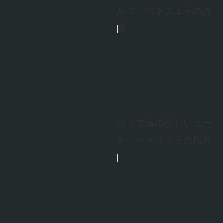
ルズ ベネズエラの風
景
カリブ海の美しいビー
チ ベネズエラの風景