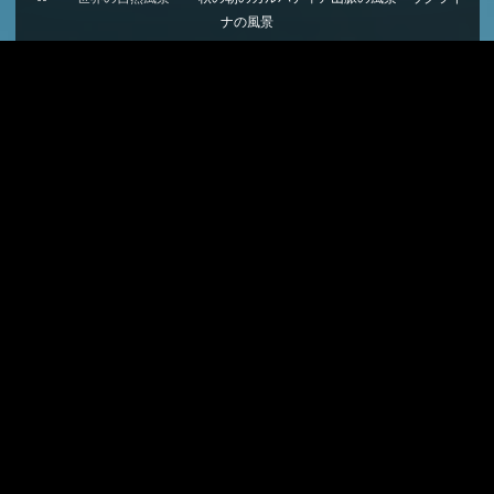
ー
ナの風景
ム