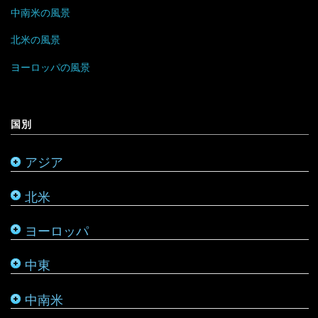
中南米の風景
香港
ラトビア
オマーン
バハマ
タンザニア
北米の風景
マレーシア
リトアニア
クウェート
パラグアイ
チュニジア
オーストラリア
ヨーロッパの風景
ミャンマー
アメリカ合衆国
リヒテンシュタイン
サウジアラビア
バルバドス
ボツワナ
キリバス
国別
モンゴル
アラスカ
ルーマニア
シリア
ブラジル
マダガスカル
サモア
アジア
モルディブ
カナダ
ルクセンブルク
バーレーン
ベネズエラ
マラウイ
ソロモン諸島
北米
メキシコ
ロシア
パレスチナ
ベリーズ
南アフリカ
トンガ
ヨーロッパ
タタールスタン共和国
ヨルダン
ペルー
モザンビーク
ニュージーランド
中東
レバノン
ボリビア
モロッコ
バヌアツ
中南米
ホンジュラス
モーリシャス
パラオ