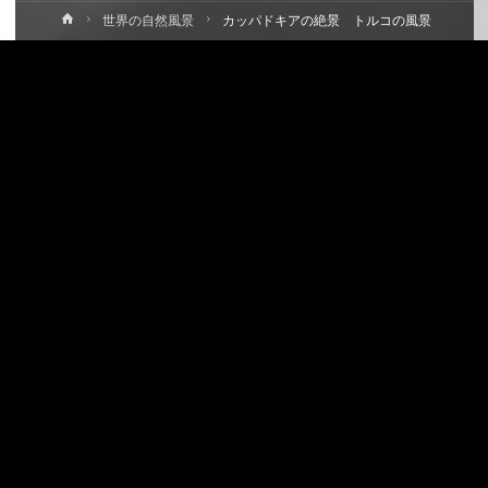
ホ
世界の自然風景
カッパドキアの絶景 トルコの風景
ー
ム