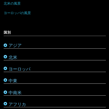
北米の風景
マレーシア
リトアニア
クウェート
パラグアイ
チュニジア
オーストラリア
ヨーロッパの風景
ミャンマー
アメリカ合衆国
リヒテンシュタイン
サウジアラビア
バルバドス
ボツワナ
キリバス
国別
モンゴル
アラスカ
ルーマニア
シリア
ブラジル
マダガスカル
サモア
アジア
モルディブ
カナダ
ルクセンブルク
バーレーン
ベネズエラ
マラウイ
ソロモン諸島
北米
メキシコ
ロシア
パレスチナ
ベリーズ
南アフリカ
トンガ
ヨーロッパ
タタールスタン共和国
ヨルダン
ペルー
モザンビーク
ニュージーランド
中東
レバノン
ボリビア
モロッコ
バヌアツ
中南米
ホンジュラス
モーリシャス
パラオ
アフリカ
ルワンダ
仏領ポリネシア
タヒチ