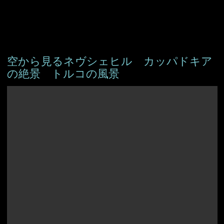
空から見るネヴシェヒル カッパドキア
の絶景 トルコの風景
アイスランド
アイルランド
アルバニア
イングランド