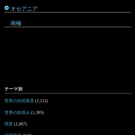
オセアニア
マーシャル諸島
南極
テーマ別
世界の自然風景
(1,212)
世界の街並み
(1,303)
情景
(1,067)