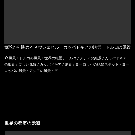
アルメニア
ウェールズ
イギリス
スコットランド
イタリア
気球から眺めるネヴシェヒル カッパドキアの絶景 トルコの風景
ウクライナ
風景
/
トルコの風景
/
世界の絶景
/
トルコ
/
アジアの絶景
/
カッパドキア
の風景
/
美しい風景
/
カッパドキア
/
絶景
/
ヨーロッパの絶景スポット
/
ヨー
エストニア
ロッパの風景
/
アジアの風景
/
空
オーストリア
オランダ
北マケドニア
ギリシャ
世界の都市の景観