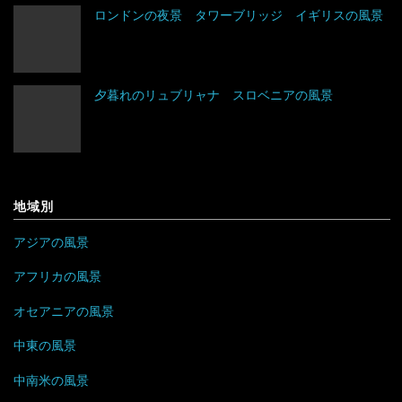
トルコ
ブルガリア
コスタリカ
エチオピア
ロンドンの夜景 タワーブリッジ イギリスの風景
ネパール
ベラルーシ
コロンビア
エリトリア
夕暮れのリュブリャナ スロベニアの風景
パキスタン
ベルギー
ジャマイカ
カメルーン
バングラデシュ
ポーランド
セントビンセント及びグレナディーン諸島
ケニア
フィリピン
ボスニア・ヘルツェゴビナ
チリ
コンゴ
地域別
ブルネイ
ポルトガル
アラブ首長国連邦
ドミニカ共和国
ザンビア
アジアの風景
ブータン
マルタ
イエメン
トリニダード・トバゴ
ジンバブエ
アフリカの風景
ベトナム
モナコ
オセアニアの風景
イスラエル
ニカラグア
スーダン
中東の風景
ボルネオ
モンテネグロ
イラン
ハイチ
セーシェル
中南米の風景
香港
ラトビア
オマーン
バハマ
タンザニア