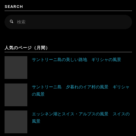
SEARCH
キルギス
セルビア
検
検
シンガポール
チェコ
索
索
対
スリランカ
デンマーク
アルゼンチン
象
人気のページ（月間）
タイ
ドイツ
アンティグア・バーブーダ
サントリーニ島の美しい路地 ギリシャの風景
台湾
ノルウェー
ウルグアイ
タジキスタン
バチカン市国
エクアドル
サントリーニ島 夕暮れのイア村の風景 ギリシャ
の風景
チベット
ハンガリー
キューバ
アルジェリア
中国
フィンランド
グアテマラ
ウガンダ
エッシネン湖とスイス・アルプスの風景 スイスの
風景
トルクメニスタン
フランス
グレナダ
エジプト