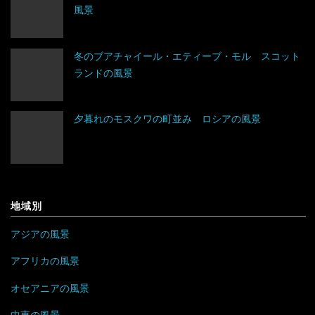
風景
トルクメニスタン
フランス
グレナダ
エジプト
トルコ
ブルガリア
コスタリカ
エチオピア
冬のブアチャイール・エティーブ・モル スコット
ランドの風景
ネパール
ベラルーシ
コロンビア
エリトリア
夕暮れのモスクワの町並み ロシアの風景
パキスタン
ベルギー
ジャマイカ
カメルーン
バングラデシュ
ポーランド
セントビンセント及びグレナディーン諸島
ケニア
フィリピン
ボスニア・ヘルツェゴビナ
チリ
コンゴ
地域別
ブルネイ
ポルトガル
アラブ首長国連邦
ドミニカ共和国
ザンビア
アジアの風景
ブータン
マルタ
イエメン
トリニダード・トバゴ
ジンバブエ
アフリカの風景
ベトナム
モナコ
オセアニアの風景
イスラエル
ニカラグア
スーダン