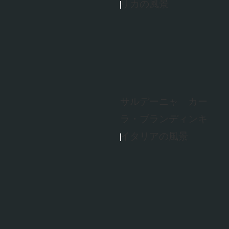
リカの風景
サルデーニャ カー
ラ・ブランディンキ
イタリアの風景