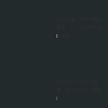
カリブ海 サオナ島の
風景 ドミニカ共和国
の風景
キリマンジャロの風
景 タンザニアの風景