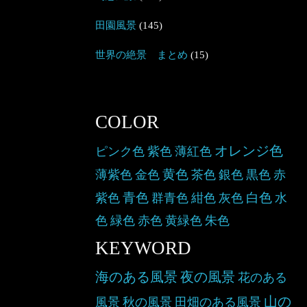
田園風景
(145)
世界の絶景 まとめ
(15)
COLOR
オレンジ色
ピンク色
紫色
薄紅色
黄色
薄紫色
金色
茶色
銀色
黒色
赤
青色
白色
紫色
群青色
紺色
灰色
水
色
緑色
赤色
黄緑色
朱色
KEYWORD
海のある風景
夜の風景
花のある
山の
風景
秋の風景
田畑のある風景