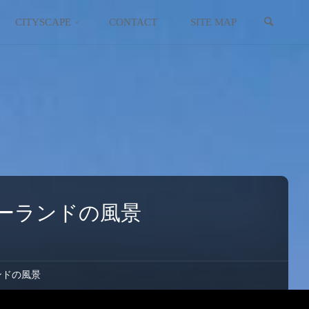
検索
イギリス
スコットランド
CITYSCAPE
CONTACT
SITE MAP
イタリア
ウクライナ
エストニア
オーストリア
オランダ
ーランドの風景
北マケドニア
ギリシャ
ンドの風景
キプロス