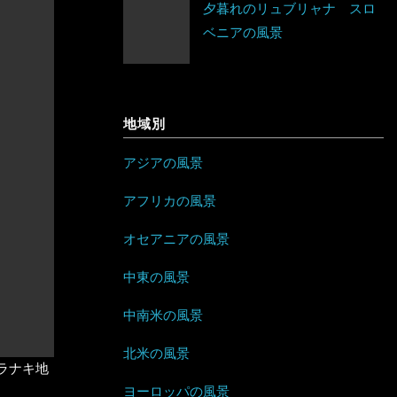
夕暮れのリュブリャナ スロ
ネパール
ベラルーシ
エリトリア
ベニアの風景
ジャマイカ
パキスタン
ベルギー
カメルーン
セントビンセント及びグレナディー
バングラデシュ
ポーランド
ン諸島
ケニア
地域別
フィリピン
ボスニア・ヘルツェゴビナ
チリ
コンゴ
アジアの風景
ブルネイ
ポルトガル
アラブ首長国連邦
ドミニカ共和国
ザンビア
アフリカの風景
ブータン
マルタ
イエメン
トリニダード・トバゴ
ジンバブエ
オセアニアの風景
ベトナム
モナコ
イスラエル
ニカラグア
スーダン
中東の風景
ボルネオ
モンテネグロ
イラン
ハイチ
セーシェル
中南米の風景
香港
ラトビア
オマーン
バハマ
タンザニア
北米の風景
ラナキ地
マレーシア
ヨーロッパの風景
リトアニア
クウェート
パラグアイ
チュニジア