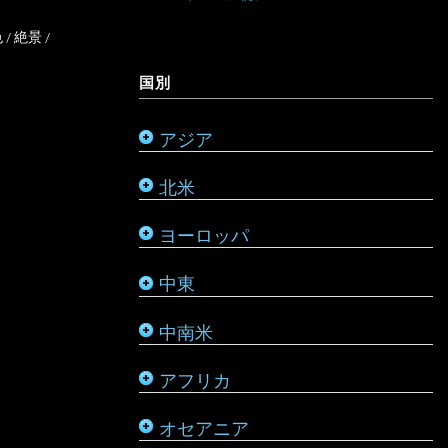
オーストラリア
色
/
絶景
/
ミャンマー
アメリカ合衆国
リヒテンシュタイン
サウジアラビア
バルバドス
ボツワナ
キリバス
国別
モンゴル
アラスカ
ルーマニア
シリア
ブラジル
マダガスカル
サモア
アジア
モルディブ
カナダ
ルクセンブルク
バーレーン
ベネズエラ
マラウイ
ソロモン諸島
北米
メキシコ
ロシア
パレスチナ
ベリーズ
南アフリカ
トンガ
ヨーロッパ
タタールスタン共和国
ヨルダン
ペルー
モザンビーク
ニュージーランド
中東
レバノン
ボリビア
モロッコ
バヌアツ
中南米
ホンジュラス
モーリシャス
パラオ
アフリカ
ルワンダ
仏領ポリネシア
タヒチ
オセアニア
マーシャル諸島