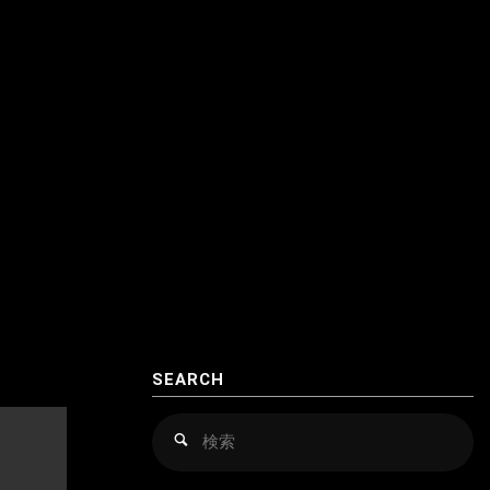
クロアチア
アゼルバイジャン
コソボ
アフガニスタン
サンマリノ
インド
ジョージア（グルジア）
インドネシア
スイス
ウズベキスタン
スウェーデン
カザフスタン
スペイン
韓国
スロバキア
スロヴァキア
SEARCH
カンボジア
スロベニア
検
検
索
索
キルギス
セルビア
対