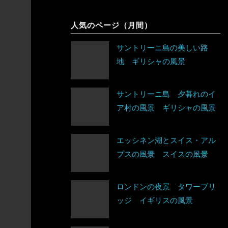
象
シンガポール
チェコ
人気のページ（月間）
アルゼンチン
スリランカ
デンマーク
サントリーニ島の美しい路
アンティグア・バーブーダ
地 ギリシャの風景
タイ
ドイツ
ウルグアイ
台湾
ノルウェー
サントリーニ島 夕暮れのイ
エクアドル
ア村の風景 ギリシャの風景
タジキスタン
バチカン市国
キューバ
チベット
ハンガリー
アルジェリア
エッシネン湖とスイス・アル
グアテマラ
プスの風景 スイスの風景
中国
フィンランド
ウガンダ
グレナダ
トルクメニスタン
ロンドンの夜景 タワーブリ
フランス
エジプト
ッジ イギリスの風景
コスタリカ
トルコ
ブルガリア
エチオピア
コロンビア