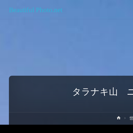
Beautiful Photo.net
タラナキ山 
ホ
ー
ム