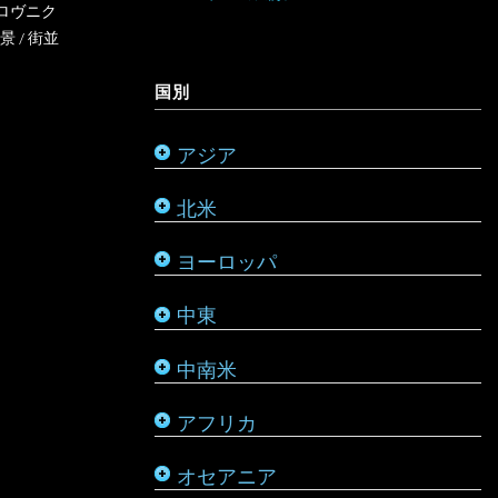
オーストラリア
ロヴニク
景
/
街並
ミャンマー
アメリカ合衆国
リヒテンシュタイン
サウジアラビア
バルバドス
ボツワナ
キリバス
国別
モンゴル
アラスカ
ルーマニア
シリア
ブラジル
マダガスカル
サモア
アジア
モルディブ
カナダ
ルクセンブルク
バーレーン
ベネズエラ
マラウイ
ソロモン諸島
北米
メキシコ
ロシア
パレスチナ
ベリーズ
南アフリカ
トンガ
ヨーロッパ
タタールスタン共和国
ヨルダン
ペルー
モザンビーク
ニュージーランド
中東
レバノン
ボリビア
モロッコ
バヌアツ
中南米
ホンジュラス
モーリシャス
パラオ
アフリカ
ルワンダ
仏領ポリネシア
タヒチ
オセアニア
マーシャル諸島