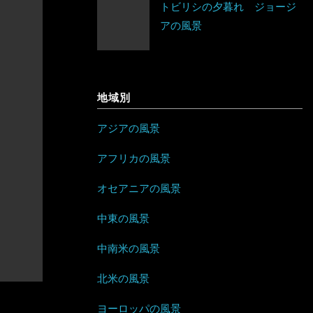
トビリシの夕暮れ ジョージ
ネパール
ベラルーシ
エリトリア
アの風景
ジャマイカ
パキスタン
ベルギー
カメルーン
セントビンセント及びグレナディー
バングラデシュ
ポーランド
ン諸島
ケニア
地域別
フィリピン
ボスニア・ヘルツェゴビナ
チリ
コンゴ
アジアの風景
ブルネイ
ポルトガル
アラブ首長国連邦
ドミニカ共和国
ザンビア
アフリカの風景
ブータン
マルタ
イエメン
トリニダード・トバゴ
ジンバブエ
オセアニアの風景
ベトナム
モナコ
イスラエル
ニカラグア
スーダン
中東の風景
ボルネオ
モンテネグロ
イラン
ハイチ
セーシェル
中南米の風景
香港
ラトビア
オマーン
バハマ
タンザニア
北米の風景
マレーシア
ヨーロッパの風景
リトアニア
クウェート
パラグアイ
チュニジア