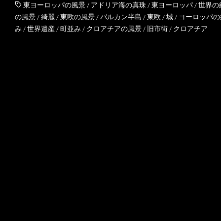
東ヨーロッパの風景
/
アドリア海の真珠
/
東ヨーロッパ
/
世界の
の風景
/
綺麗
/
東欧の風景
/
バルカン半島
/
東欧
/
城
/
ヨーロッパの
み
/
世界遺産
/
町並み
/
クロアチアの風景
/
旧市街
/
クロアチア