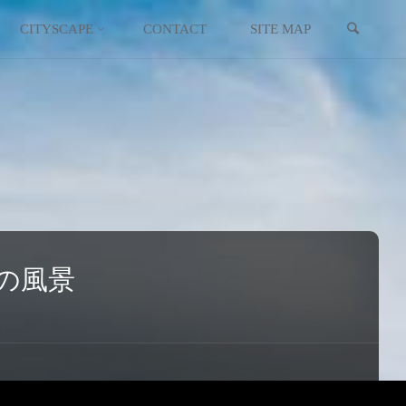
検索
イギリス
スコットランド
CITYSCAPE
CONTACT
SITE MAP
イタリア
ウクライナ
エストニア
オーストリア
オランダ
の風景
北マケドニア
ギリシャ
キプロス