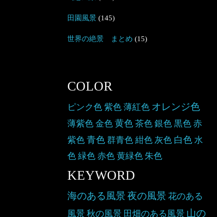
田園風景
(145)
世界の絶景 まとめ
(15)
COLOR
オレンジ色
ピンク色
紫色
薄紅色
黄色
薄紫色
金色
茶色
銀色
黒色
赤
青色
白色
紫色
群青色
紺色
灰色
水
色
緑色
赤色
黄緑色
朱色
KEYWORD
海のある風景
夜の風景
花のある
山の
風景
秋の風景
田畑のある風景