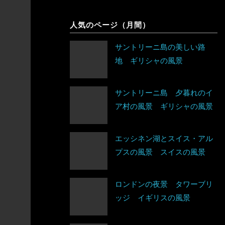
象
シンガポール
チェコ
人気のページ（月間）
アルゼンチン
スリランカ
デンマーク
サントリーニ島の美しい路
アンティグア・バーブーダ
地 ギリシャの風景
タイ
ドイツ
ウルグアイ
台湾
ノルウェー
サントリーニ島 夕暮れのイ
エクアドル
ア村の風景 ギリシャの風景
タジキスタン
バチカン市国
キューバ
チベット
ハンガリー
アルジェリア
エッシネン湖とスイス・アル
グアテマラ
プスの風景 スイスの風景
中国
フィンランド
ウガンダ
グレナダ
トルクメニスタン
ロンドンの夜景 タワーブリ
フランス
エジプト
ッジ イギリスの風景
コスタリカ
トルコ
ブルガリア
エチオピア
コロンビア