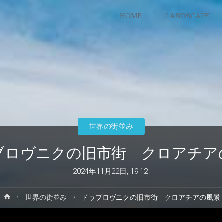
コ
HOME
LANDSCAPE
ン
テ
ン
ツ
世界の街並み
へ
ブロヴニクの旧市街 クロアチア
ス
2024年11月22日, 19:12
キ
ホ
世界の街並み
ドゥブロヴニクの旧市街 クロアチアの風景
ー
ッ
ム