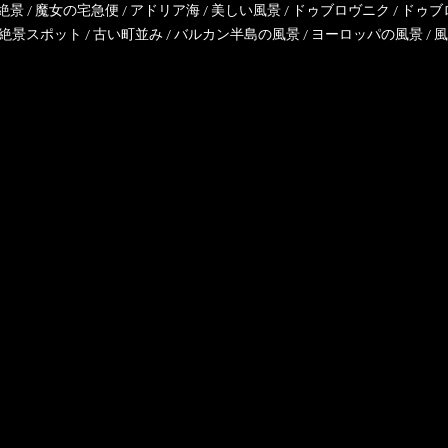
絶景
/
魔女の宅急便
/
アドリア海
/
美しい風景
/
ドゥブロヴニク
/
ドゥブ
絶景スポット
/
古い町並み
/
バルカン半島の風景
/
ヨーロッパの風景
/
風