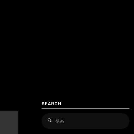
クロアチア
アゼルバイジャン
コソボ
アフガニスタン
サンマリノ
インド
ジョージア（グルジア）
インドネシア
スイス
ウズベキスタン
スウェーデン
カザフスタン
スペイン
韓国
スロバキア
スロヴァキア
SEARCH
カンボジア
スロベニア
検
検
索
索
キルギス
セルビア
対