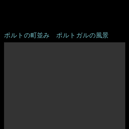
ポルトの町並み ポルトガルの風景
アイスランド
アイルランド
アルバニア
イングランド