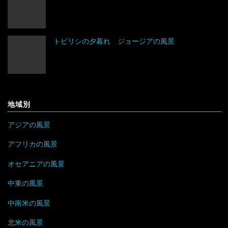
ネパール
ベラルーシ
コロンビア
エリトリア
トビリシの夕暮れ ジョージアの風景
パキスタン
ベルギー
ジャマイカ
カメルーン
バングラデシュ
ポーランド
セントビンセント及びグレナディーン諸島
ケニア
フィリピン
ボスニア・ヘルツェゴビナ
チリ
コンゴ
地域別
ブルネイ
ポルトガル
アラブ首長国連邦
ドミニカ共和国
ザンビア
アジアの風景
ブータン
マルタ
イエメン
トリニダード・トバゴ
ジンバブエ
アフリカの風景
ベトナム
モナコ
オセアニアの風景
イスラエル
ニカラグア
スーダン
中東の風景
ボルネオ
モンテネグロ
イラン
ハイチ
セーシェル
中南米の風景
香港
ラトビア
オマーン
バハマ
タンザニア
北米の風景