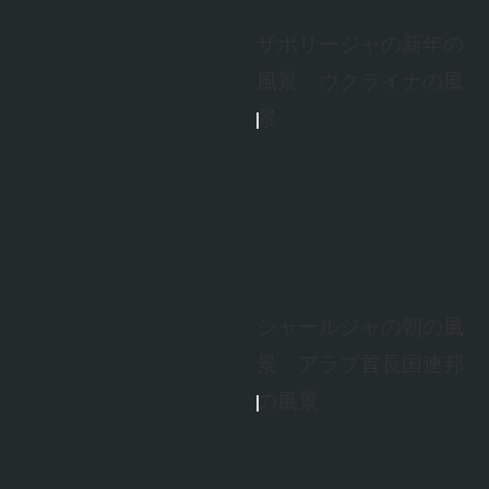
ザポリージャの新年の
風景 ウクライナの風
景
シャールジャの朝の風
景 アラブ首長国連邦
の風景