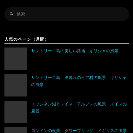
キルギス
セルビア
検
検
シンガポール
チェコ
索
索
対
スリランカ
デンマーク
アルゼンチン
象
人気のページ（月間）
タイ
ドイツ
アンティグア・バーブーダ
サントリーニ島の美しい路地 ギリシャの風景
台湾
ノルウェー
ウルグアイ
タジキスタン
バチカン市国
エクアドル
サントリーニ島 夕暮れのイア村の風景 ギリシャ
の風景
チベット
ハンガリー
キューバ
アルジェリア
中国
フィンランド
グアテマラ
ウガンダ
エッシネン湖とスイス・アルプスの風景 スイスの
風景
トルクメニスタン
フランス
グレナダ
エジプト
トルコ
ブルガリア
コスタリカ
エチオピア
ロンドンの夜景 タワーブリッジ イギリスの風景