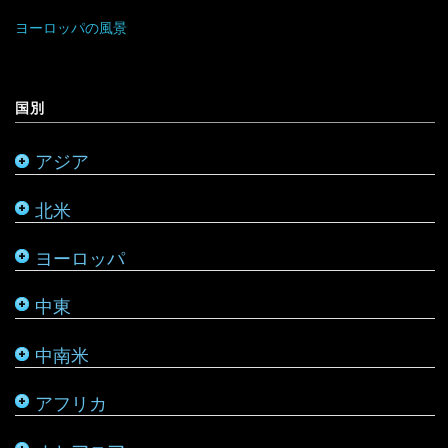
マレーシア
リトアニア
クウェート
パラグアイ
チュニジア
オーストラリア
ヨーロッパの風景
ミャンマー
アメリカ合衆国
リヒテンシュタイン
サウジアラビア
バルバドス
ボツワナ
キリバス
国別
モンゴル
アラスカ
ルーマニア
シリア
ブラジル
マダガスカル
サモア
アジア
モルディブ
カナダ
ルクセンブルク
バーレーン
ベネズエラ
マラウイ
ソロモン諸島
北米
メキシコ
ロシア
パレスチナ
ベリーズ
南アフリカ
トンガ
ヨーロッパ
タタールスタン共和国
ヨルダン
ペルー
モザンビーク
ニュージーランド
中東
レバノン
ボリビア
モロッコ
バヌアツ
中南米
ホンジュラス
モーリシャス
パラオ
アフリカ
ルワンダ
仏領ポリネシア
タヒチ