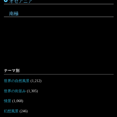
オセアニア
マーシャル諸島
南極
テーマ別
世界の自然風景
(1,212)
世界の街並み
(1,305)
情景
(1,068)
幻想風景
(246)