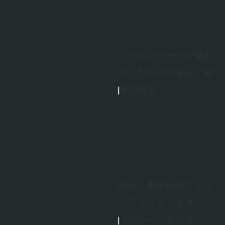
ソウルタワーと夕暮れ
のソウルの街並み 韓
国の風景
晴れた夏の日のスルタ
ンアフメト・モスク
（ブルー・モスク）