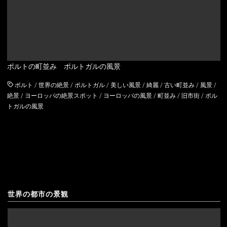
アルメニア
ウェールズ
イギリス
スコットランド
イタリア
ポルトの町並み ポルトガルの風景
ウクライナ
ポルト
/
世界の絶景
/
ポルトガル
/
美しい風景
/
綺麗
/
古い町並み
/
風景
/
絶景
/
ヨーロッパの絶景スポット
/
ヨーロッパの風景
/
町並み
/
旧市街
/
ポル
エストニア
トガルの風景
オーストリア
オランダ
北マケドニア
ギリシャ
世界の都市の景観
キプロス