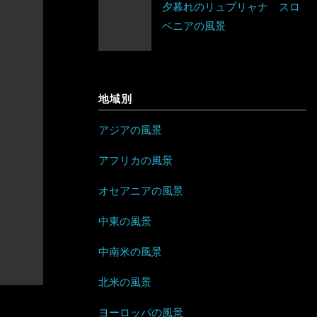
夕暮れのリュブリャナ スロ
ネパール
ベラルーシ
エリトリア
ベニアの風景
ジャマイカ
パキスタン
ベルギー
カメルーン
セントビンセント及びグレナディー
バングラデシュ
ポーランド
ン諸島
ケニア
地域別
フィリピン
ボスニア・ヘルツェゴビナ
チリ
コンゴ
アジアの風景
ブルネイ
ポルトガル
アラブ首長国連邦
ドミニカ共和国
ザンビア
アフリカの風景
ブータン
マルタ
イエメン
トリニダード・トバゴ
ジンバブエ
オセアニアの風景
ベトナム
モナコ
イスラエル
ニカラグア
スーダン
中東の風景
ボルネオ
モンテネグロ
イラン
ハイチ
セーシェル
中南米の風景
香港
ラトビア
オマーン
バハマ
タンザニア
北米の風景
マレーシア
ヨーロッパの風景
リトアニア
クウェート
パラグアイ
チュニジア