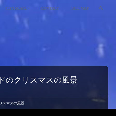
検索
イギリス
スコットランド
CITYSCAPE
CONTACT
SITE MAP
イタリア
ウクライナ
エストニア
オーストリア
オランダ
ドのクリスマスの風景
北マケドニア
ギリシャ
リスマスの風景
キプロス