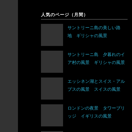
象
シンガポール
チェコ
人気のページ（月間）
アルゼンチン
スリランカ
デンマーク
サントリーニ島の美しい路
アンティグア・バーブーダ
地 ギリシャの風景
タイ
ドイツ
ウルグアイ
台湾
ノルウェー
サントリーニ島 夕暮れのイ
エクアドル
ア村の風景 ギリシャの風景
タジキスタン
バチカン市国
キューバ
チベット
ハンガリー
アルジェリア
エッシネン湖とスイス・アル
グアテマラ
プスの風景 スイスの風景
中国
フィンランド
ウガンダ
グレナダ
トルクメニスタン
ロンドンの夜景 タワーブリ
フランス
エジプト
ッジ イギリスの風景
コスタリカ
トルコ
ブルガリア
エチオピア
コロンビア