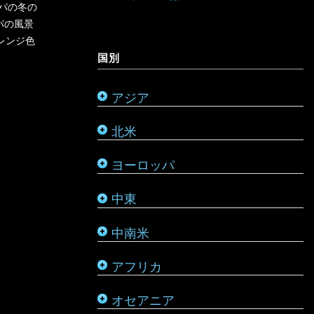
オーストラリア
パの冬の
パの風景
ミャンマー
アメリカ合衆国
リヒテンシュタイン
サウジアラビア
バルバドス
ボツワナ
キリバス
レンジ色
国別
モンゴル
アラスカ
ルーマニア
シリア
ブラジル
マダガスカル
サモア
アジア
モルディブ
カナダ
ルクセンブルク
バーレーン
ベネズエラ
マラウイ
ソロモン諸島
北米
メキシコ
ロシア
パレスチナ
ベリーズ
南アフリカ
トンガ
ヨーロッパ
タタールスタン共和国
ヨルダン
ペルー
モザンビーク
ニュージーランド
中東
レバノン
ボリビア
モロッコ
バヌアツ
中南米
ホンジュラス
モーリシャス
パラオ
アフリカ
ルワンダ
仏領ポリネシア
タヒチ
オセアニア
マーシャル諸島