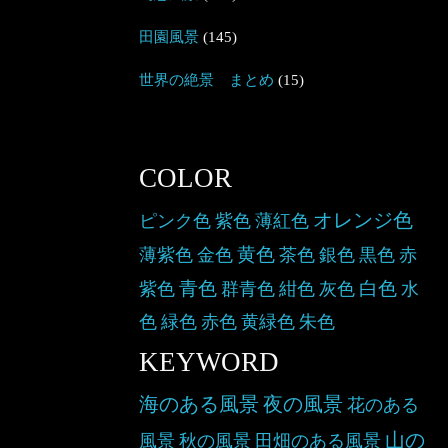
田園風景
(145)
世界の絶景 まとめ
(15)
COLOR
オレンジ色
ピンク色
紫色
薄紅色
黄色
薄紫色
金色
茶色
銀色
黒色
赤
青色
白色
紫色
群青色
紺色
灰色
水
色
緑色
赤色
黄緑色
朱色
KEYWORD
海のある風景
夜の風景
花のある
山の
風景
秋の風景
田畑のある風景