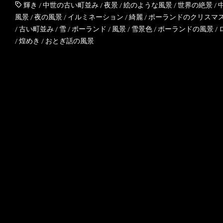
輝き
/
中世の古い町並み
/
夜景
/
絵のような風景
/
世界の絶景
/
風景
/
夜の風景
/
イルミネーション
/
綺麗
/
ポーランドのクリスマ
/
古い町並み
/
雪
/
ポーランド
/
風景
/
雪景色
/
ポーランドの風景
/
/
煌めき
/
おとぎ話の風景