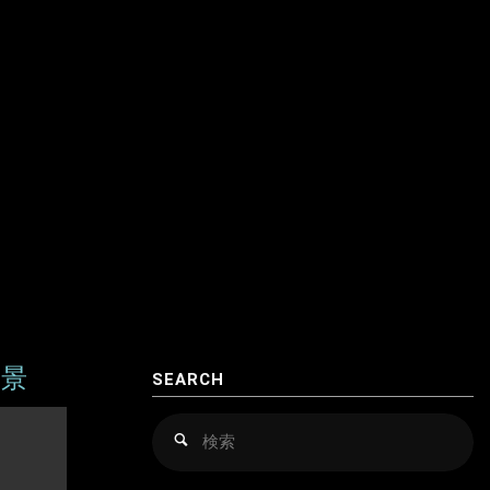
クロアチア
アゼルバイジャン
コソボ
アフガニスタン
サンマリノ
インド
ジョージア（グルジア）
インドネシア
スイス
ウズベキスタン
スウェーデン
カザフスタン
スペイン
韓国
スロバキア
スロヴァキア
風景
SEARCH
カンボジア
スロベニア
検
検
索
索
キルギス
セルビア
対