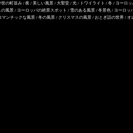
中世の町並み
/
夜
/
美しい風景
/
大聖堂
/
光
/
トワイライト
/
冬
/
ヨーロッ
スの風景
/
ヨーロッパの絶景スポット
/
雪のある風景
/
冬景色
/
ヨーロッ
ロマンチックな風景
/
冬の風景
/
クリスマスの風景
/
おとぎ話の世界
/
オ