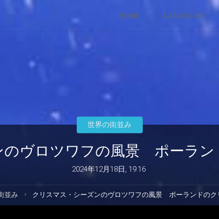
コ
HOME
LANDSCAPE
ン
テ
ン
ツ
世界の街並み
へ
ンのヴロツワフの風景 ポーラン
ス
2024年12月18日, 19:16
キ
街並み
クリスマス・シーズンのヴロツワフの風景 ポーランドのク
ッ