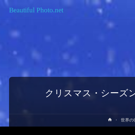
Beautiful Photo.net
クリスマス・シーズ
ホ
世界の
ー
ム