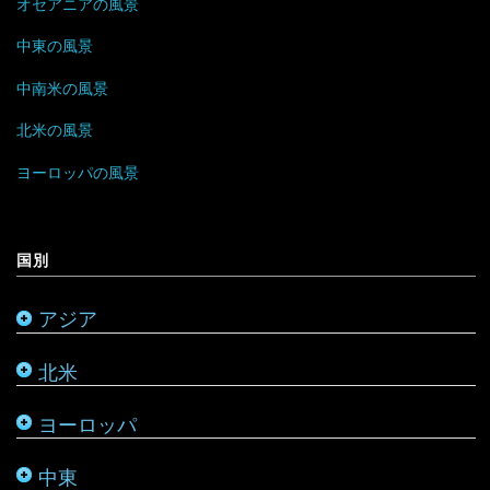
ベトナム
モナコ
オセアニアの風景
イスラエル
ニカラグア
スーダン
中東の風景
ボルネオ
モンテネグロ
イラン
ハイチ
セーシェル
中南米の風景
香港
ラトビア
オマーン
バハマ
タンザニア
北米の風景
マレーシア
リトアニア
クウェート
パラグアイ
チュニジア
オーストラリア
ヨーロッパの風景
ミャンマー
アメリカ合衆国
リヒテンシュタイン
サウジアラビア
バルバドス
ボツワナ
キリバス
国別
モンゴル
アラスカ
ルーマニア
シリア
ブラジル
マダガスカル
サモア
アジア
モルディブ
カナダ
ルクセンブルク
バーレーン
ベネズエラ
マラウイ
ソロモン諸島
北米
メキシコ
ロシア
パレスチナ
ベリーズ
南アフリカ
トンガ
ヨーロッパ
タタールスタン共和国
ヨルダン
ペルー
モザンビーク
ニュージーランド
中東
レバノン
ボリビア
モロッコ
バヌアツ