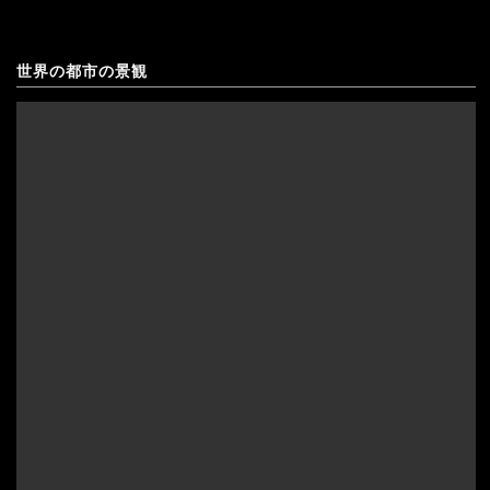
北マケドニア
ギリシャ
世界の都市の景観
キプロス
クロアチア
アゼルバイジャン
コソボ
アフガニスタン
サンマリノ
インド
ジョージア（グルジア）
インドネシア
スイス
ウズベキスタン
スウェーデン
カザフスタン
スペイン