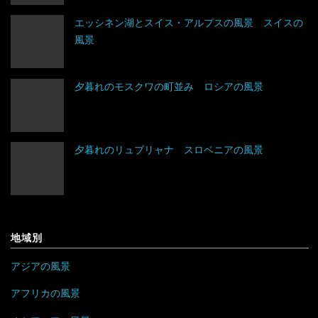
中国
フィンランド
グアテマラ
ウガンダ
エッシネン湖とスイス・アルプスの風景 スイスの
風景
トルクメニスタン
フランス
グレナダ
エジプト
トルコ
ブルガリア
コスタリカ
エチオピア
夕暮れのモスクワの町並み ロシアの風景
ネパール
ベラルーシ
コロンビア
エリトリア
夕暮れのリュブリャナ スロベニアの風景
パキスタン
ベルギー
ジャマイカ
カメルーン
バングラデシュ
ポーランド
セントビンセント及びグレナディーン諸島
ケニア
フィリピン
ボスニア・ヘルツェゴビナ
チリ
コンゴ
地域別
ブルネイ
ポルトガル
アラブ首長国連邦
ドミニカ共和国
ザンビア
アジアの風景
ブータン
マルタ
イエメン
トリニダード・トバゴ
ジンバブエ
アフリカの風景