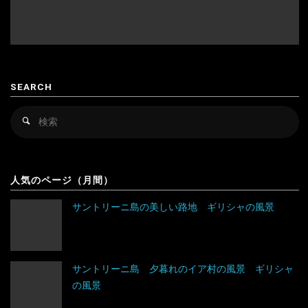
韓国
スロバキア
スロヴァキア
カンボジア
スロベニア
SEARCH
キルギス
セルビア
検
検
シンガポール
チェコ
索
索
対
スリランカ
デンマーク
アルゼンチン
象
人気のページ（月間）
タイ
ドイツ
アンティグア・バーブーダ
サントリーニ島の美しい路地 ギリシャの風景
台湾
ノルウェー
ウルグアイ
タジキスタン
バチカン市国
エクアドル
サントリーニ島 夕暮れのイア村の風景 ギリシャ
の風景
チベット
ハンガリー
キューバ
アルジェリア