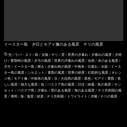
アイルランド
アルバニア
イングランド
アルメニア
ウェールズ
イースター島 夕日とモアイ像のある風景 チリの風景
イギリス
スコットランド
光
/
ラパ・ヌイ
/
島
/
太陽
/
チリ
/
雲
/
世界の夕暮れ
/
夕暮れの風景
/
夕焼
け
/
黄昏時の風景
/
夕方の風景
/
世界の夕暮れの風景
/
自然
/
水のある風景
/
イタリア
夕方
/
イースター島
/
輝き
/
夕暮れ時の風景
/
中南米
/
日暮れ
/
水面
/
イース
ター島の風景
/
シルエット
/
黄昏の風景
/
世界の絶景
/
幻想的な風景
/
オレン
ウクライナ
ジ色
/
モアイ像
/
中南米の風景
/
水
/
大自然の風景
/
黒色
/
モアイ
/
黄昏
/
美
しい風景
/
雄大な風景
/
岩
/
パスクア島の風景
/
日没
/
綺麗
/
島の風景
/
サン
セット
/
パスクア島
/
夕暮れ
/
雲のある風景
/
海のある風景
/
チリ共和国の風
エストニア
景
/
薄明
/
海
/
風景
/
絶景
/
チリ共和国
/
トワイライト
/
夕陽
/
チリの風景
オーストリア
オランダ