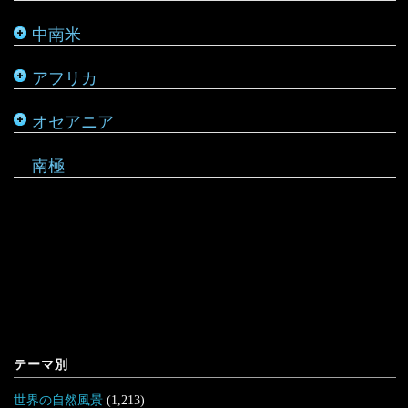
中南米
ホンジュラス
モーリシャス
パラオ
アフリカ
ルワンダ
仏領ポリネシア
タヒチ
オセアニア
マーシャル諸島
南極
テーマ別
世界の自然風景
(1,213)