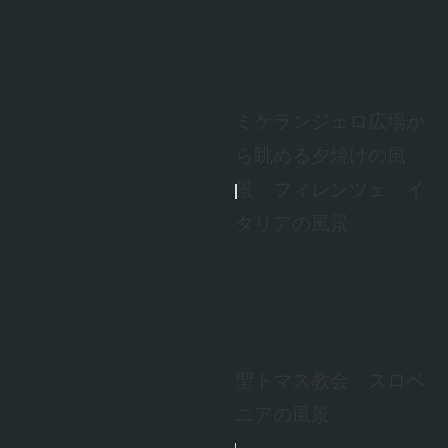
ミケランジェロ広場か
ら眺める夕焼けの風
景 フィレンツェ イ
タリアの風景
聖トマス教会 スロベ
ニアの風景