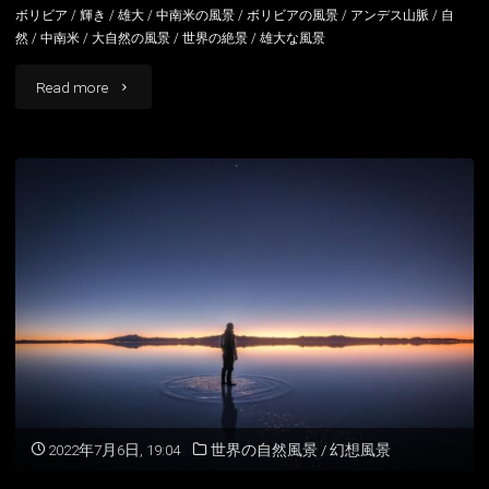
の
ボリビア
/
輝き
/
雄大
/
中南米の風景
/
ボリビアの風景
/
アンデス山脈
/
自
然
/
中南米
/
大自然の風景
/
世界の絶景
/
雄大な風景
風
"ウ
Read more
景"
ユ
ニ
の
絶
景
ボ
リ
ビ
2022年7月6日, 19:04
世界の自然風景
/
幻想風景
ア