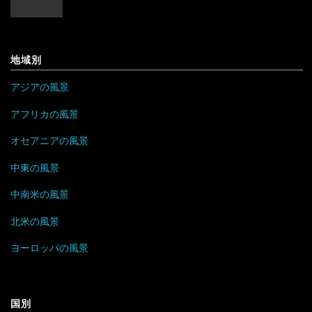
バングラデシュ
ポーランド
セントビンセント及びグレナディーン諸島
ケニア
フィリピン
ボスニア・ヘルツェゴビナ
チリ
コンゴ
地域別
ブルネイ
ポルトガル
アラブ首長国連邦
ドミニカ共和国
ザンビア
アジアの風景
ブータン
マルタ
イエメン
トリニダード・トバゴ
ジンバブエ
アフリカの風景
ベトナム
モナコ
オセアニアの風景
イスラエル
ニカラグア
スーダン
中東の風景
ボルネオ
モンテネグロ
イラン
ハイチ
セーシェル
中南米の風景
香港
ラトビア
オマーン
バハマ
タンザニア
北米の風景
マレーシア
リトアニア
クウェート
パラグアイ
チュニジア
オーストラリア
ヨーロッパの風景
ミャンマー
アメリカ合衆国
リヒテンシュタイン
サウジアラビア
バルバドス
ボツワナ
キリバス
国別
モンゴル
アラスカ
ルーマニア
シリア
ブラジル
マダガスカル
サモア