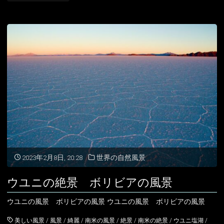
ユ
ニ
塩
湖
の
絶
景
ボ
2023年2月8日, 20:28
世界の自然風景
リ
ウユニの絶景 ボリビアの風景
ビ
ウユニの風景 ボリビアの風景 ウユニの風景 ボリビアの風景
ア
美しい風景
/
風景
/
綺麗
/
南米の風景
/
絶景
/
南米の絶景
/
ウユニ塩湖
/