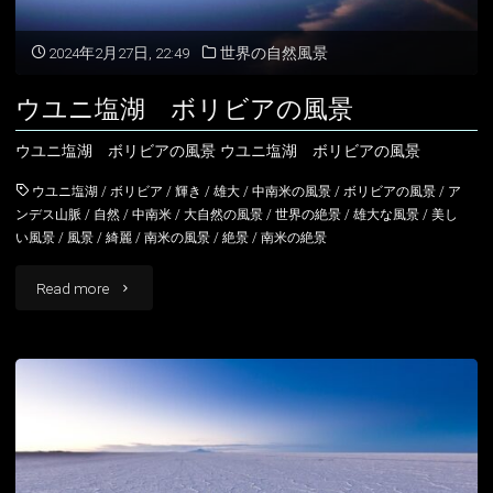
ア
2024年2月27日, 22:49
世界の自然風景
の
ウユニ塩湖 ボリビアの風景
風
ウユニ塩湖 ボリビアの風景 ウユニ塩湖 ボリビアの風景
景"
ウユニ塩湖
/
ボリビア
/
輝き
/
雄大
/
中南米の風景
/
ボリビアの風景
/
ア
ンデス山脈
/
自然
/
中南米
/
大自然の風景
/
世界の絶景
/
雄大な風景
/
美し
い風景
/
風景
/
綺麗
/
南米の風景
/
絶景
/
南米の絶景
"ウ
Read more
ユ
ニ
塩
湖