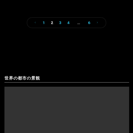
ウクライナ
ニ
エストニア
1
2
3
4
…
6
塩
投
原
オーストリア
稿
ア
オランダ
の
ル
北マケドニア
ペ
テ
ギリシャ
世界の都市の景観
ー
ィ
ジ
キプロス
プ
送
クロアチア
ラ
り
ー
アゼルバイジャン
コソボ
ノ