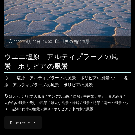
ユ
ニ
の
絶
2022年6月22日, 16:00
世界の自然風景
景
ウユニ塩原 アルティプラーノの風
アイスランド
ボ
景 ボリビアの風景
アイルランド
リ
ウユニ塩原 アルティプラーノの風景 ボリビアの風景 ウユニ塩
アルバニア
イングランド
原 アルティプラーノの風景 ボリビアの風景
ビ
雄大
/
ボリビアの風景
/
アンデス山脈
/
自然
/
中南米
/
空
/
世界の絶景
/
ア
アルメニア
ウェールズ
大自然の風景
/
美しい風景
/
雄大な風景
/
綺麗
/
風景
/
絶景
/
南米の風景
/
ウ
ユニ塩湖
/
南米の絶景
/
輝き
/
ボリビア
/
中南米の風景
の
イギリス
スコットランド
風
"ウ
Read more
イタリア
景"
ユ