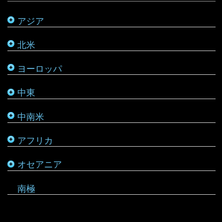
アジア
モルディブ
カナダ
ルクセンブルク
バーレーン
ベネズエラ
マラウイ
ソロモン諸島
北米
メキシコ
ロシア
パレスチナ
ベリーズ
南アフリカ
トンガ
ヨーロッパ
タタールスタン共和国
ヨルダン
ペルー
モザンビーク
ニュージーランド
中東
レバノン
ボリビア
モロッコ
バヌアツ
中南米
ホンジュラス
モーリシャス
パラオ
アフリカ
ルワンダ
仏領ポリネシア
タヒチ
オセアニア
マーシャル諸島
南極