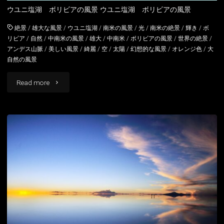
ウユニ塩湖 ボリビアの風景 ウユニ塩湖 ボリビアの風景
絶景
/
雄大な風景
/
ウユニ塩湖
/
南米の風景
/
光
/
南米の絶景
/
輝き
/
ボ
リビア
/
自然
/
中南米の風景
/
雄大
/
中南米
/
ボリビアの風景
/
世界の絶景
/
アンデス山脈
/
美しい風景
/
綺麗
/
空
/
太陽
/
幻想的な風景
/
オレンジ色
/
大
自然の風景
"ウ
Read more
ユ
ニ
塩
湖
ボ
リ
ビ