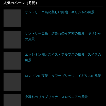
人気のページ（月間）
タイ
ドイツ
アンティグア・バーブーダ
サントリーニ島の美しい路地 ギリシャの風景
台湾
ノルウェー
ウルグアイ
タジキスタン
バチカン市国
エクアドル
サントリーニ島 夕暮れのイア村の風景 ギリシャ
の風景
チベット
ハンガリー
キューバ
アルジェリア
中国
フィンランド
グアテマラ
ウガンダ
エッシネン湖とスイス・アルプスの風景 スイスの
風景
トルクメニスタン
フランス
グレナダ
エジプト
トルコ
ブルガリア
コスタリカ
エチオピア
ロンドンの夜景 タワーブリッジ イギリスの風景
ネパール
ベラルーシ
コロンビア
エリトリア
夕暮れのリュブリャナ スロベニアの風景
パキスタン
ベルギー
ジャマイカ
カメルーン