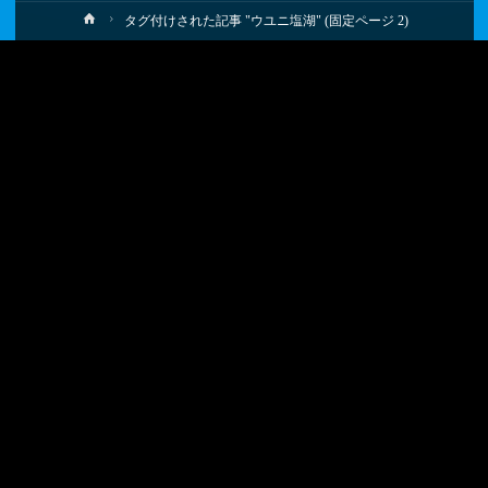
ホ
タグ付けされた記事 "ウユニ塩湖"
(固定ページ 2)
ー
ム