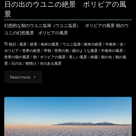
日の出のウユニの絶景 ボリビアの風
の
景
風
幻想的な朝のウユニ塩湖（ウユニ塩原） ボリビアの風景 朝のウ
ユニの幻想風景 ボリビアの風景
景"
朝日
/
風景
/
絶景
/
南米の風景
/
ウユニ塩湖
/
南米の絶景
/
中南米
/
光
/
ボリビア
/
世界の絶景
/
早朝
/
世界の朝
/
鏡のような風景
/
中南米の風景
/
世界の朝の風景
/
朝
/
ボリビアの風景
/
美しい風景
/
綺麗
/
朝の光
/
朝の風
景
/
日の出
/
朝焼け
/
水のある風景
"日
Read more
の
出
の
ウ