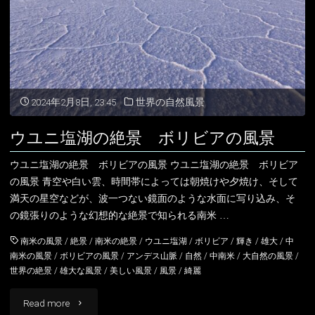
ボ
リ
ビ
ア
2024年2月8日, 23:45
世界の自然風景
の
ウユニ塩湖の絶景 ボリビアの風景
風
ウユニ塩湖の絶景 ボリビアの風景 ウユニ塩湖の絶景 ボリビア
景"
の風景 青空や白い雲、時間帯によっては朝焼けや夕焼け、そして
満天の星空などが、波一つない鏡面のような水面に写り込み、そ
の鏡張りのような幻想的な絶景で知られる南米 …
南米の風景
/
絶景
/
南米の絶景
/
ウユニ塩湖
/
ボリビア
/
輝き
/
雄大
/
中
南米の風景
/
ボリビアの風景
/
アンデス山脈
/
自然
/
中南米
/
大自然の風景
/
世界の絶景
/
雄大な風景
/
美しい風景
/
風景
/
綺麗
"ウ
Read more