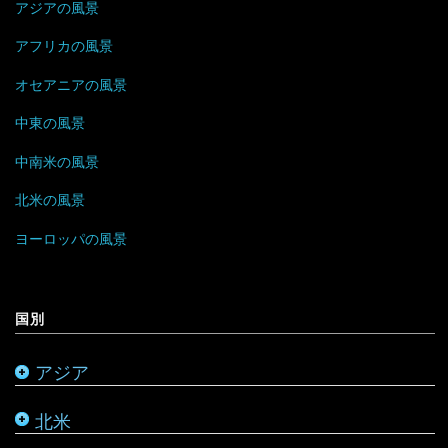
アジアの風景
ブータン
マルタ
イエメン
トリニダード・トバゴ
ジンバブエ
アフリカの風景
ベトナム
モナコ
オセアニアの風景
イスラエル
ニカラグア
スーダン
中東の風景
ボルネオ
モンテネグロ
イラン
ハイチ
セーシェル
中南米の風景
香港
ラトビア
オマーン
バハマ
タンザニア
北米の風景
マレーシア
リトアニア
クウェート
パラグアイ
チュニジア
オーストラリア
ヨーロッパの風景
ミャンマー
アメリカ合衆国
リヒテンシュタイン
サウジアラビア
バルバドス
ボツワナ
キリバス
国別
モンゴル
アラスカ
ルーマニア
シリア
ブラジル
マダガスカル
サモア
アジア
モルディブ
カナダ
ルクセンブルク
バーレーン
ベネズエラ
マラウイ
ソロモン諸島
北米
メキシコ
ロシア
パレスチナ
ベリーズ
南アフリカ
トンガ