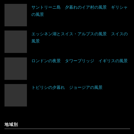
タジキスタン
バチカン市国
エクアドル
サントリーニ島 夕暮れのイア村の風景 ギリシャ
の風景
チベット
ハンガリー
キューバ
アルジェリア
中国
フィンランド
グアテマラ
ウガンダ
エッシネン湖とスイス・アルプスの風景 スイスの
風景
トルクメニスタン
フランス
グレナダ
エジプト
トルコ
ブルガリア
コスタリカ
エチオピア
ロンドンの夜景 タワーブリッジ イギリスの風景
ネパール
ベラルーシ
コロンビア
エリトリア
トビリシの夕暮れ ジョージアの風景
パキスタン
ベルギー
ジャマイカ
カメルーン
バングラデシュ
ポーランド
セントビンセント及びグレナディーン諸島
ケニア
フィリピン
ボスニア・ヘルツェゴビナ
チリ
コンゴ
地域別
ブルネイ
ポルトガル
アラブ首長国連邦
ドミニカ共和国
ザンビア