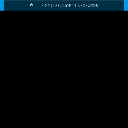
ホ
タグ付けされた記事 "オカバンゴ湿地"
ー
ム