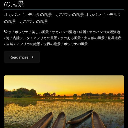
の風景
オカバンゴ・デルタの風景 ボツワナの風景 オカバンゴ・デルタ
の風景 ボツワナの風景
水
/
ボツワナ
/
美しい風景
/
オカバンゴ湿地
/
綺麗
/
オカバンゴ大沼沢地
/
海
/
内陸デルタ
/
アフリカの風景
/
水のある風景
/
大自然の風景
/
世界遺産
/
自然
/
アフリカの絶景
/
世界の絶景
/
ボツワナの風景
"オ
Read more
カ
バ
ン
ゴ・
デ
ル