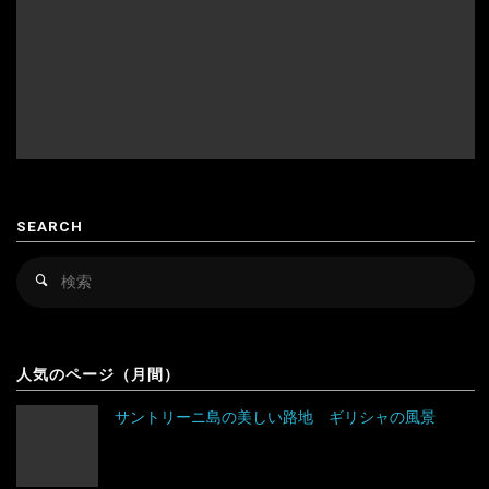
ナ
ウズベキスタン
スウェーデン
の
カザフスタン
スペイン
風
韓国
スロバキア
スロヴァキア
景
カンボジア
スロベニア
ア
SEARCH
フ
キルギス
セルビア
検
リ
検
シンガポール
チェコ
索
索
対
カ
スリランカ
デンマーク
アルゼンチン
象
の
人気のページ（月間）
タイ
ドイツ
アンティグア・バーブーダ
風
サントリーニ島の美しい路地 ギリシャの風景
台湾
ノルウェー
ウルグアイ
景"