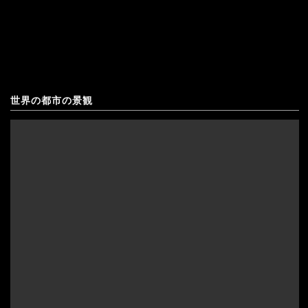
オーストリア
バ
オランダ
ン
北マケドニア
ゴ・
デ
ギリシャ
世界の都市の景観
ル
キプロス
タ
クロアチア
の
アゼルバイジャン
コソボ
朝
アフガニスタン
サンマリノ
ボ
インド
ジョージア（グルジア）
ツ
ワ
インドネシア
スイス