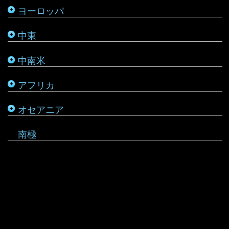
ヨーロッパ
タタールスタン共和国
ヨルダン
ペルー
モザンビーク
ニュージーランド
中東
レバノン
ボリビア
モロッコ
バヌアツ
中南米
ホンジュラス
モーリシャス
パラオ
アフリカ
ルワンダ
仏領ポリネシア
タヒチ
オセアニア
マーシャル諸島
南極