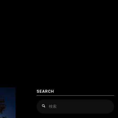
クロアチア
アゼルバイジャン
コソボ
アフガニスタン
サンマリノ
インド
ジョージア（グルジア）
インドネシア
スイス
ウズベキスタン
スウェーデン
カザフスタン
スペイン
韓国
スロバキア
スロヴァキア
SEARCH
カンボジア
スロベニア
検
検
索
索
キルギス
セルビア
対