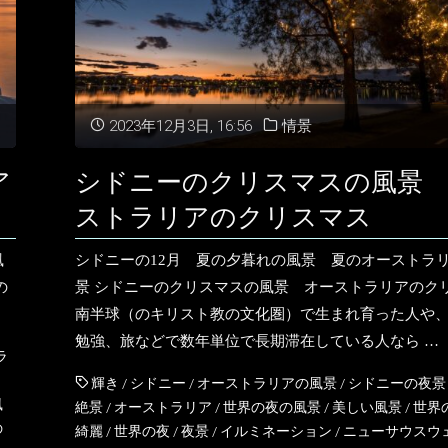
2023年12月3日, 16:56
情景
ア
シドニーのクリスマスの風景
ストラリアのクリスマス
風
シドニーの12月 夏の夕暮れの風景 夏のオーストラ
の
景 シドニーのクリスマスの風景 オーストラリアのク
南半球（のキリスト教の文化圏）で生まれ育った人や
勉強、旅などで数年単位で長期滞在している人なら …
ラ
輝き
/
シドニー
/
オーストラリアの風景
/
シドニーの夜景
風
絶景
/
オーストラリア
/
世界の夜の風景
/
美しい風景
/
世界
の
綺麗
/
世界の夜
/
夜景
/
イルミネーション
/
ニューサウスウ