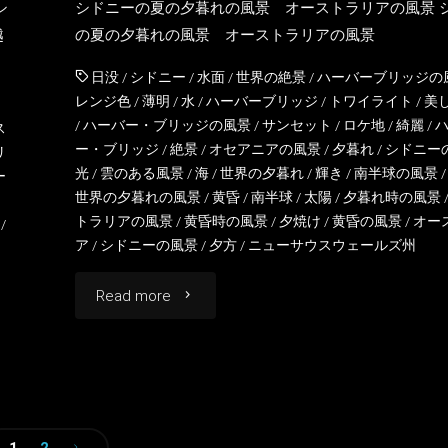
シ
シドニーの夏の夕暮れの風景 オーストラリアの風景 
オ
越
の夏の夕暮れの風景 オーストラリアの風景
ー
日没
/
シドニー
/
水面
/
世界の絶景
/
ハーバーブリッジの
レンジ色
/
薄明
/
水
/
ハーバーブリッジ
/
トワイライト
/
美
ス
/
ハーバー・ブリッジの風景
/
サンセット
/
ロケ地
/
綺麗
/
ス
ー・ブリッジ
/
絶景
/
オセアニアの風景
/
夕暮れ
/
シドニー
リ
ト
光
/
雲のある風景
/
海
/
世界の夕暮れ
/
輝き
/
南半球の風景
ー
世界の夕暮れの風景
/
黄昏
/
南半球
/
太陽
/
夕暮れ時の風景
ラ
トラリアの風景
/
黄昏時の風景
/
夕焼け
/
黄昏の風景
/
オー
/
ア
/
シドニーの風景
/
夕方
/
ニューサウスウェールズ州
リ
"シ
Read more
ア
ド
の
ニ
風
ー
景"