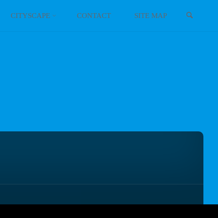
検索
イギリス
スコットランド
CITYSCAPE
CONTACT
SITE MAP
イタリア
ウクライナ
エストニア
オーストリア
オランダ
北マケドニア
ギリシャ
キプロス