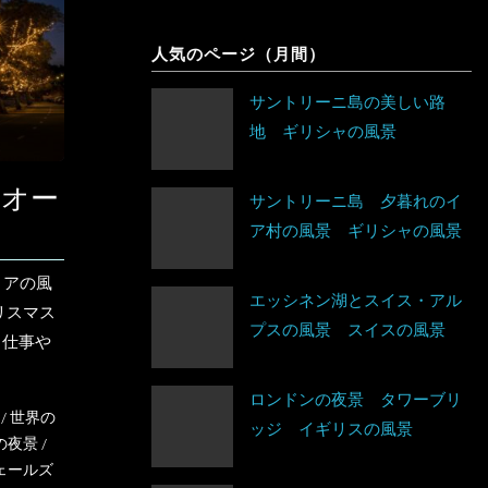
象
シンガポール
チェコ
人気のページ（月間）
アルゼンチン
スリランカ
デンマーク
サントリーニ島の美しい路
アンティグア・バーブーダ
地 ギリシャの風景
タイ
ドイツ
ウルグアイ
台湾
 オー
ノルウェー
サントリーニ島 夕暮れのイ
エクアドル
ア村の風景 ギリシャの風景
タジキスタン
バチカン市国
キューバ
リアの風
チベット
ハンガリー
アルジェリア
エッシネン湖とスイス・アル
リスマス
グアテマラ
プスの風景 スイスの風景
、仕事や
中国
フィンランド
ウガンダ
グレナダ
トルクメニスタン
ロンドンの夜景 タワーブリ
フランス
エジプト
/
世界の
ッジ イギリスの風景
コスタリカ
の夜景
/
トルコ
ブルガリア
エチオピア
ェールズ
コロンビア