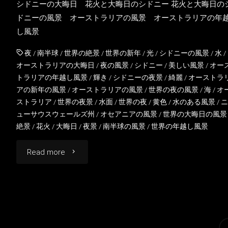
シドニーの大晦日 花火と大晦日のシドニー 花火と大晦日の
ー
ドニーの風景 オーストラリアの風景 オーストラリアの年
ス
し風景
ト
夜
/
南半球
/
世界の絶景
/
世界の新年
/
光
/
シドニーの風景
/
水
/
オーストラリアの大晦日
/
夜の風景
/
シドニー
/
美しい風景
/
オー
ラ
トラリアの年越し風景
/
輝き
/
シドニーの夜景
/
綺麗
/
オーストラ
アの新年の風景
/
オーストラリアの風景
/
世界の夜の風景
/
海
/
オ
リ
ストラリア
/
世界の夜景
/
水面
/
世界の夜
/
黄色
/
水のある風景
/
ニ
ューサウスウェールズ州
/
オセアニアの風景
/
世界の大晦日の風景
ア
絶景
/
花火
/
大晦日
/
夜景
/
南半球の風景
/
世界の年越し風景
の
"花
Read more
ク
火
リ
と
ス
大