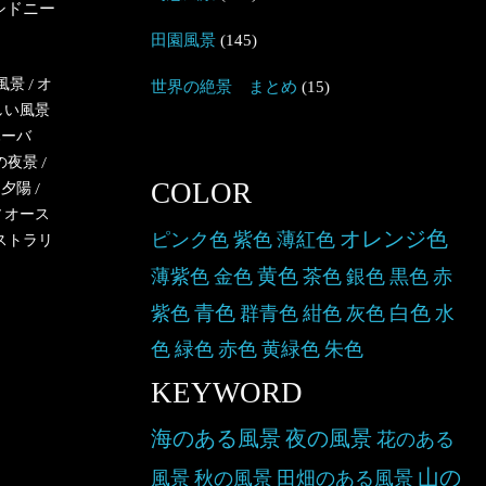
シドニー
田園風景
(145)
風景
/
オ
世界の絶景 まとめ
(15)
しい風景
ハーバ
の夜景
/
COLOR
/
夕陽
/
/
オース
オレンジ色
ピンク色
紫色
薄紅色
ストラリ
黄色
薄紫色
金色
茶色
銀色
黒色
赤
青色
白色
紫色
群青色
紺色
灰色
水
色
緑色
赤色
黄緑色
朱色
KEYWORD
海のある風景
夜の風景
花のある
山の
風景
秋の風景
田畑のある風景