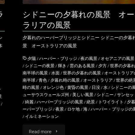
マ
ラ
シドニーの夕暮れの風景 オー
ス
ラリアの風景
の
シ
夕暮れのハーバーブリッジとシドニー シドニーの夕暮
風
本
景 オーストラリアの風景
リ
景
夕陽
/
ハーバー・ブリッジ
/
夜の風景
/
オセアニアの風景
/
シドニーの夜景
/
輝き
/
雲のある風景
/
夕方
/
世界の夕暮
オ
南半球の風景
/
水面
/
世界の夕暮れの風景
/
オーストラリア
南半球
/
青色
/
夕暮れ時の風景
/
オーストラリア
/
世界の絶
ー
時の風景
/
オレンジ色
/
黄昏の風景
/
日没
/
水
/
シドニーの
シ
ューサウスウェールズ州
/
美しい風景
/
シドニー
/
サンセッ
景
ス
/
綺麗
/
ハーバーブリッジの風景
/
絶景
/
トワイライト
/
夕
/
ーバーブリッジ
/
夜景
/
ロケ地
/
海
/
ハーバー・ブリッジの
ト
/
イルミネーション
ラ
"シ
Read more