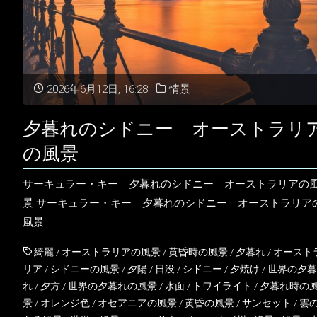
2026年6月12日, 16:28
情景
夕暮れのシドニー オーストラリ
の風景
サーキュラー・キー 夕暮れのシドニー オーストラリアの
景 サーキュラー・キー 夕暮れのシドニー オーストラリア
風景
綺麗
/
オーストラリアの風景
/
黄昏時の風景
/
夕暮れ
/
オースト
リア
/
シドニーの風景
/
夕陽
/
日没
/
シドニー
/
夕焼け
/
世界の夕暮
れ
/
夕方
/
世界の夕暮れの風景
/
水面
/
トワイライト
/
夕暮れ時の
景
/
オレンジ色
/
オセアニアの風景
/
黄昏の風景
/
サンセット
/
雲