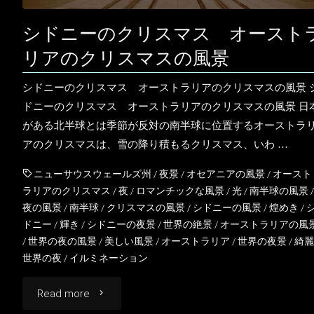
ー
シドニーのクリスマス オースト
ス
リアのクリスマスの風景
ト
シドニーのクリスマス オーストラリアのクリスマスの風景 
ドニーのクリスマス オーストラリアのクリスマスの風景 日
ラ
がある北半球とは季節が反対の南半球に位置するオーストラ
アのクリスマスは、雪の降り積もるクリスマス、いわ …
リ
ニューサウスウェールズ州
/
夜景
/
オセアニアの風景
/
オースト
ア
ラリアのクリスマス
/
夜
/
ロマンチックな風景
/
光
/
南半球の風景
/
夜の風景
/
南半球
/
クリスマスの風景
/
シドニーの風景
/
煌めき
/
の
ドニー
/
輝き
/
シドニーの夜景
/
世界の絶景
/
オーストラリアの風
/
世界の夜の風景
/
美しい風景
/
オーストラリア
/
世界の夜景
/
綺麗
風
世界の夜
/
イルミネーション
景"
"シ
Read more