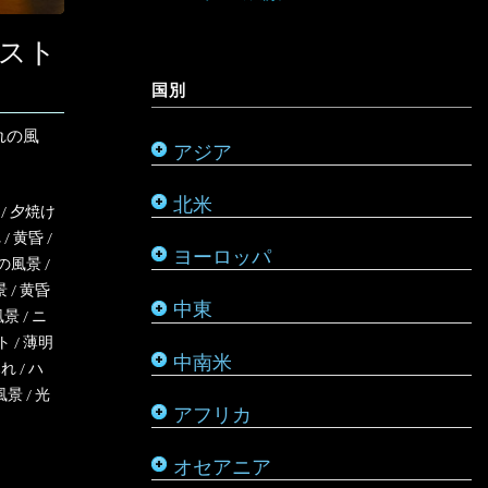
オーストラリア
ミャンマー
アメリカ合衆国
スト
リヒテンシュタイン
サウジアラビア
バルバドス
ボツワナ
キリバス
国別
モンゴル
アラスカ
ルーマニア
シリア
ブラジル
マダガスカル
サモア
れの風
アジア
モルディブ
カナダ
ルクセンブルク
バーレーン
ベネズエラ
マラウイ
ソロモン諸島
北米
メキシコ
ロシア
パレスチナ
ベリーズ
南アフリカ
トンガ
/
夕焼け
れ
/
黄昏
/
ヨーロッパ
タタールスタン共和国
ヨルダン
ペルー
モザンビーク
ニュージーランド
の風景
/
景
/
黄昏
中東
レバノン
ボリビア
モロッコ
バヌアツ
風景
/
ニ
ト
/
薄明
中南米
ホンジュラス
モーリシャス
パラオ
暮れ
/
ハ
風景
/
光
アフリカ
ルワンダ
仏領ポリネシア
タヒチ
オセアニア
マーシャル諸島