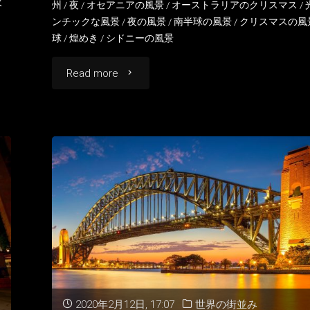
水
州
/
夜
/
オセアニアの風景
/
オーストラリアのクリスマス
/
ンチックな風景
/
夜の風景
/
南半球の風景
/
クリスマスの風
球
/
煌めき
/
シドニーの風景
"シ
Read more
ド
ニ
ー
の
ク
リ
ス
2020年2月12日, 17:07
世界の街並み