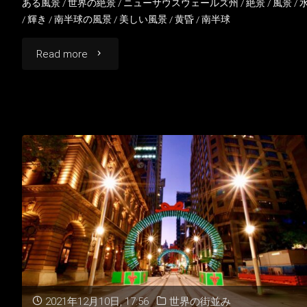
ある風景
/
世界の絶景
/
ニューサウスウェールズ州
/
絶景
/
風景
/
/
輝き
/
南半球の風景
/
美しい風景
/
黄昏
/
南半球
"夕
Read more
暮
れ
の
シ
ド
ニ
ー
オ
2021年12月10日, 17:56
世界の街並み