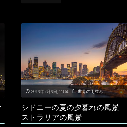
リ
ド
ア
ニ
の
ー
ク
の
リ
夕
ス
暮
マ
れ
2019年7月9日, 20:50
世界の街並み
ス"
の
オ
シドニーの夏の夕暮れの風景 
風
ストラリアの風景
景