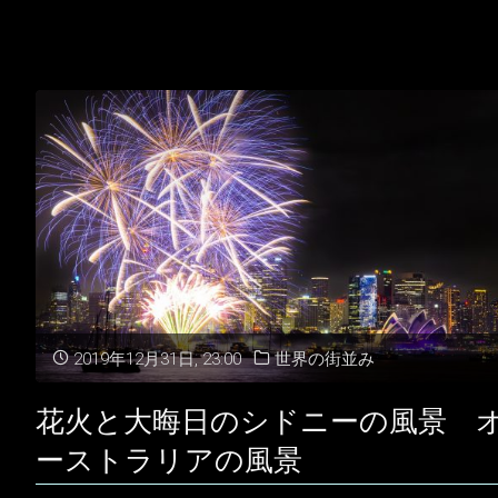
ド
ニ
ー
の
ク
リ
ス
2019年12月31日, 23:00
世界の街並み
マ
ス
花火と大晦日のシドニーの風景 
ーストラリアの風景
オ