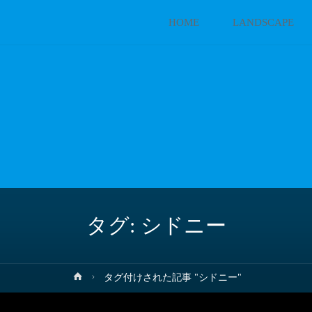
コ
HOME
LANDSCAPE
ン
テ
ン
ツ
へ
タグ:
シドニー
ス
キ
ホ
タグ付けされた記事 "シドニー"
ー
ッ
ム