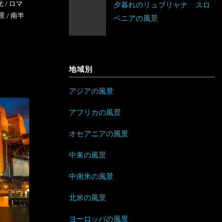
光
/
ロマ
夕暮れのリュブリャナ スロ
ネパール
ベラルーシ
エリトリア
景
/
南半
ベニアの風景
ジャマイカ
パキスタン
ベルギー
カメルーン
セントビンセント及びグレナディー
バングラデシュ
ポーランド
ン諸島
ケニア
地域別
フィリピン
ボスニア・ヘルツェゴビナ
チリ
コンゴ
アジアの風景
ブルネイ
ポルトガル
アラブ首長国連邦
ドミニカ共和国
ザンビア
アフリカの風景
ブータン
マルタ
イエメン
トリニダード・トバゴ
ジンバブエ
オセアニアの風景
ベトナム
モナコ
イスラエル
ニカラグア
スーダン
中東の風景
ボルネオ
モンテネグロ
イラン
ハイチ
セーシェル
中南米の風景
香港
ラトビア
オマーン
バハマ
タンザニア
北米の風景
マレーシア
ヨーロッパの風景
リトアニア
クウェート
パラグアイ
チュニジア