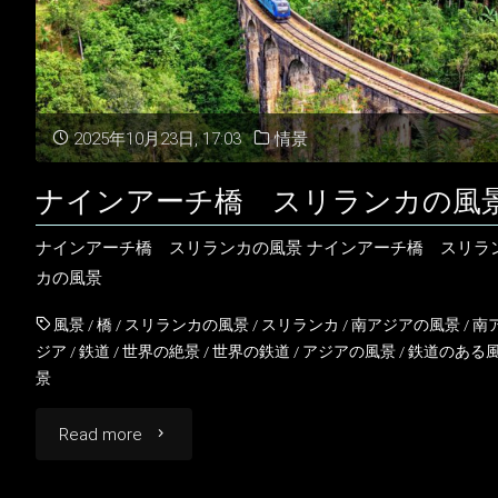
ワ
ー
と
2025年10月23日, 17:03
情景
コ
ナインアーチ橋 スリランカの風
ロ
ナインアーチ橋 スリランカの風景 ナインアーチ橋 スリラ
ン
カの風景
ボ
風景
/
橋
/
スリランカの風景
/
スリランカ
/
南アジアの風景
/
南
ジア
/
鉄道
/
世界の絶景
/
世界の鉄道
/
アジアの風景
/
鉄道のある
の
景
風
"ナ
Read more
景
イ