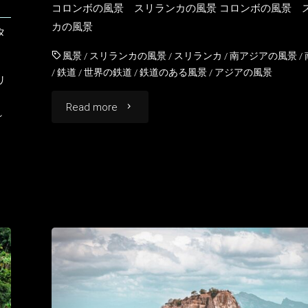
コロンボの風景 スリランカの風景 コロンボの風景 
リ
カの風景
タ
ラ
風景
/
スリランカの風景
/
スリランカ
/
南アジアの風景
/
/
鉄道
/
世界の鉄道
/
鉄道のある風景
/
アジアの風景
ン
リ
"コ
Read more
カ
れ
ロ
の
ン
風
ボ
景"
の
風
景