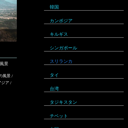
韓国
スロバキア
スロヴァキア
カンボジア
スロベニア
キルギス
セルビア
シンガポール
チェコ
アルゼンチン
スリランカ
デンマーク
の風景
アンティグア・バーブーダ
タイ
ドイツ
の風景
/
ウルグアイ
アジア
/
台湾
ノルウェー
エクアドル
タジキスタン
バチカン市国
キューバ
チベット
ハンガリー
アルジェリア
グアテマラ