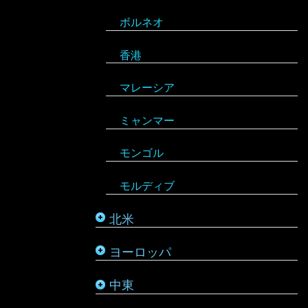
ボルネオ
モンテネグロ
イラン
ハイチ
セーシェル
香港
ラトビア
オマーン
バハマ
タンザニア
マレーシア
リトアニア
クウェート
パラグアイ
チュニジア
オーストラリア
ミャンマー
アメリカ合衆国
リヒテンシュタイン
サウジアラビア
バルバドス
ボツワナ
キリバス
モンゴル
アラスカ
ルーマニア
シリア
ブラジル
マダガスカル
サモア
モルディブ
カナダ
ルクセンブルク
バーレーン
ベネズエラ
マラウイ
ソロモン諸島
北米
メキシコ
ロシア
パレスチナ
ベリーズ
南アフリカ
トンガ
ヨーロッパ
タタールスタン共和国
ヨルダン
ペルー
モザンビーク
ニュージーランド
中東
レバノン
ボリビア
モロッコ
バヌアツ