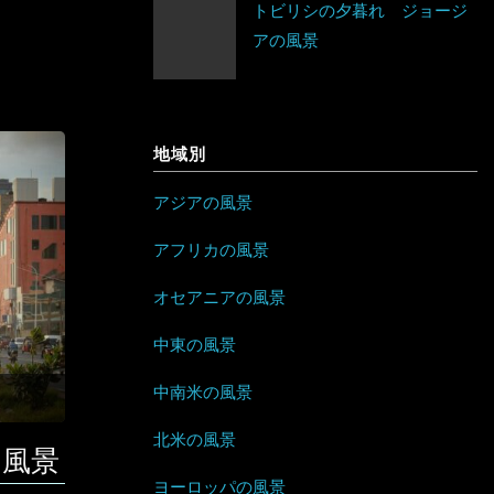
トビリシの夕暮れ ジョージ
アイルランド
アの風景
アルバニア
イングランド
アルメニア
ウェールズ
地域別
イギリス
スコットランド
アジアの風景
イタリア
アフリカの風景
ウクライナ
オセアニアの風景
エストニア
中東の風景
オーストリア
中南米の風景
オランダ
北米の風景
の風景
ヨーロッパの風景
北マケドニア