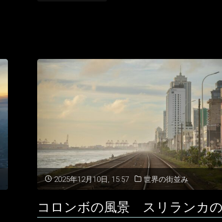
イ
ン・
ア
ー
チ・
ブ
リ
ッ
2025年12月10日, 15:57
世界の街並み
ジ
コロンボの風景 スリランカ
ス