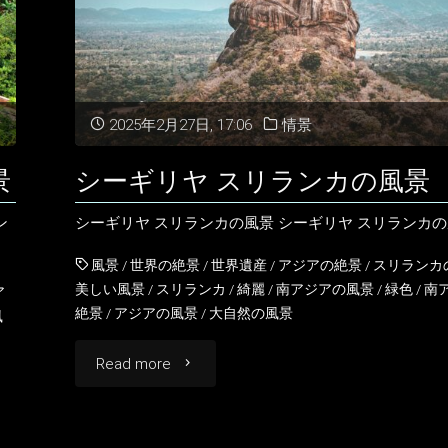
ス
リ
ラ
2025年2月27日, 17:06
情景
ン
景
シーギリヤ スリランカの風景
カ
ン
シーギリヤ スリランカの風景 シーギリヤ スリランカ
の
風景
/
世界の絶景
/
世界遺産
/
アジアの絶景
/
スリランカ
風
美しい風景
/
スリランカ
/
綺麗
/
南アジアの風景
/
緑色
/
南
ア
絶景
/
アジアの風景
/
大自然の風景
風
景"
"シ
Read more
ー