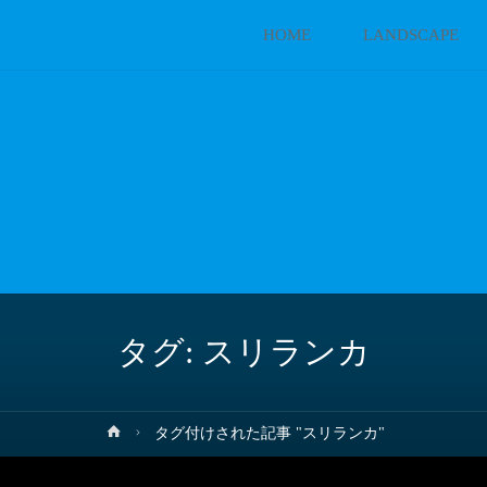
コ
HOME
LANDSCAPE
ン
テ
ン
ツ
へ
タグ:
スリランカ
ス
キ
ホ
タグ付けされた記事 "スリランカ"
ー
ッ
ム