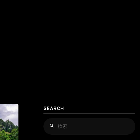
SEARCH
検
検
索
索
対