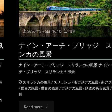
2026年5月5日, 16:10
情景
風
ナイン・アーチ・ブリッジ 
ンカの風景
リ
ナイン・アーチ・ブリッジ スリランカの風景 ナイン
チ・ブリッジ スリランカの風景
時
スリランカの風景
/
スリランカ
/
南アジアの風景
/
南アジ
/
世界の絶景
/
世界の鉄道
/
アジアの風景
/
鉄道のある風景
橋
の
"ナ
Read more