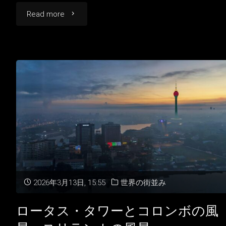
"夕
Read more
暮
の
ウ
ェ
リ
ガ
マ
2026年3月13日, 15:55
世界の街並み
ス
ロータス・タワーとコロンボの風
リ