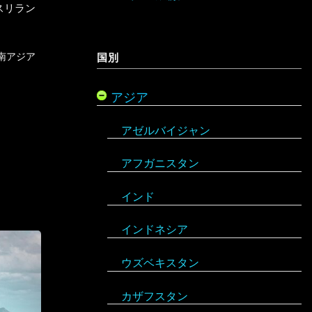
スリラン
ギリシャ
南アジア
国別
キプロス
アジア
クロアチア
アゼルバイジャン
コソボ
アフガニスタン
サンマリノ
インド
ジョージア（グルジア）
インドネシア
スイス
ウズベキスタン
スウェーデン
カザフスタン
スペイン