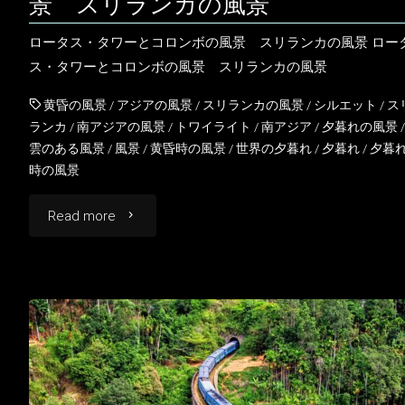
景 スリランカの風景
ラ
ロータス・タワーとコロンボの風景 スリランカの風景 ロー
ン
ス・タワーとコロンボの風景 スリランカの風景
カ
黄昏の風景
/
アジアの風景
/
スリランカの風景
/
シルエット
/
ス
ランカ
/
南アジアの風景
/
トワイライト
/
南アジア
/
夕暮れの風景
/
の
雲のある風景
/
風景
/
黄昏時の風景
/
世界の夕暮れ
/
夕暮れ
/
夕暮
時の風景
風
"ロ
Read more
景"
ー
タ
ス・
タ