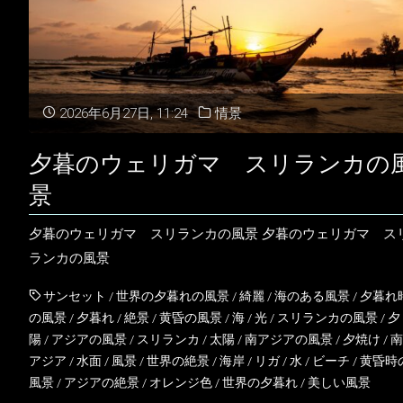
2026年6月27日, 11:24
情景
夕暮のウェリガマ スリランカの
景
夕暮のウェリガマ スリランカの風景 夕暮のウェリガマ ス
ランカの風景
サンセット
/
世界の夕暮れの風景
/
綺麗
/
海のある風景
/
夕暮れ
の風景
/
夕暮れ
/
絶景
/
黄昏の風景
/
海
/
光
/
スリランカの風景
/
夕
陽
/
アジアの風景
/
スリランカ
/
太陽
/
南アジアの風景
/
夕焼け
/
南
アジア
/
水面
/
風景
/
世界の絶景
/
海岸
/
リガ
/
水
/
ビーチ
/
黄昏時
風景
/
アジアの絶景
/
オレンジ色
/
世界の夕暮れ
/
美しい風景