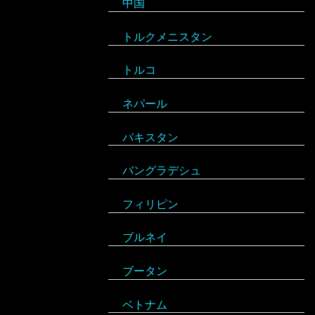
中国
フィンランド
ウガンダ
グレナダ
トルクメニスタン
フランス
エジプト
コスタリカ
トルコ
ブルガリア
エチオピア
コロンビア
ネパール
ベラルーシ
エリトリア
ジャマイカ
パキスタン
ベルギー
カメルーン
セントビンセント及びグレナディー
バングラデシュ
ポーランド
ン諸島
ケニア
フィリピン
ボスニア・ヘルツェゴビナ
チリ
コンゴ
ブルネイ
ポルトガル
アラブ首長国連邦
ドミニカ共和国
ザンビア
ブータン
マルタ
イエメン
トリニダード・トバゴ
ジンバブエ
ベトナム
モナコ
イスラエル
ニカラグア
スーダン