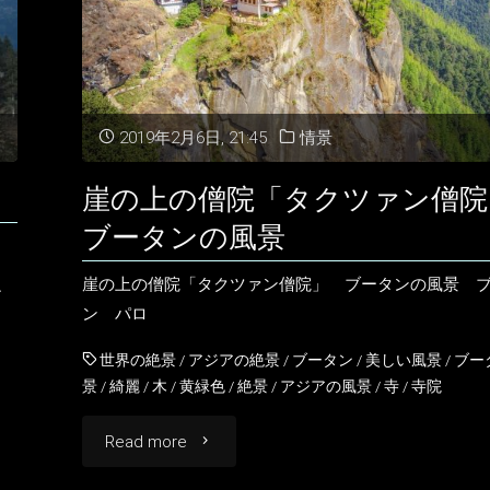
2019年2月6日, 21:45
情景
崖の上の僧院「タクツァン僧
ブータンの風景
崖の上の僧院「タクツァン僧院」 ブータンの風景 
ン
ン パロ
世界の絶景
/
アジアの絶景
/
ブータン
/
美しい風景
/
ブー
景
/
綺麗
/
木
/
黄緑色
/
絶景
/
アジアの風景
/
寺
/
寺院
"崖
Read more
の