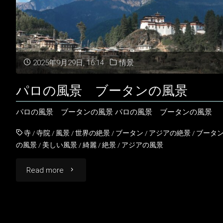
2025年9月29日, 16:14
情景
パロの風景 ブータンの風景
パロの風景 ブータンの風景 パロの風景 ブータンの風景
寺
/
寺院
/
風景
/
世界の絶景
/
ブータン
/
アジアの絶景
/
ブータ
の風景
/
美しい風景
/
綺麗
/
絶景
/
アジアの風景
"パ
Read more
ロ
の