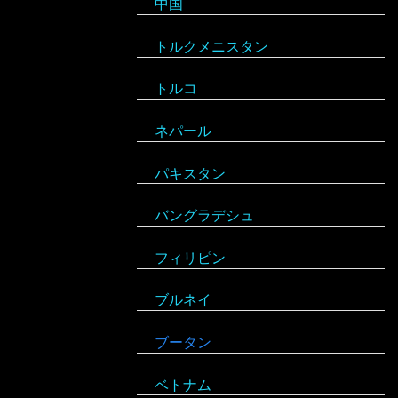
中国
フィンランド
ウガンダ
グレナダ
トルクメニスタン
フランス
エジプト
コスタリカ
トルコ
ブルガリア
エチオピア
コロンビア
ネパール
ベラルーシ
エリトリア
ジャマイカ
パキスタン
ベルギー
カメルーン
セントビンセント及びグレナディー
バングラデシュ
ポーランド
ン諸島
ケニア
フィリピン
ボスニア・ヘルツェゴビナ
チリ
コンゴ
ブルネイ
ポルトガル
アラブ首長国連邦
ドミニカ共和国
ザンビア
ブータン
マルタ
イエメン
トリニダード・トバゴ
ジンバブエ
ベトナム
モナコ
イスラエル
ニカラグア
スーダン