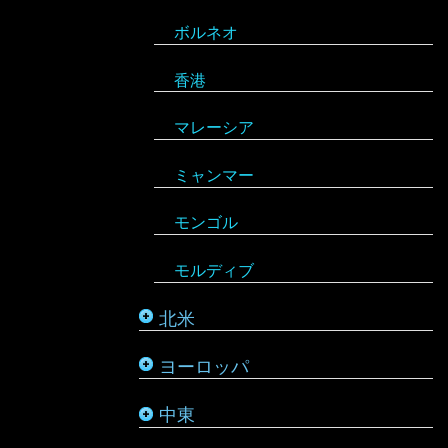
ボルネオ
モンテネグロ
イラン
ハイチ
セーシェル
香港
ラトビア
オマーン
バハマ
タンザニア
マレーシア
リトアニア
クウェート
パラグアイ
チュニジア
オーストラリア
ミャンマー
アメリカ合衆国
リヒテンシュタイン
サウジアラビア
バルバドス
ボツワナ
キリバス
モンゴル
アラスカ
ルーマニア
シリア
ブラジル
マダガスカル
サモア
モルディブ
カナダ
ルクセンブルク
バーレーン
ベネズエラ
マラウイ
ソロモン諸島
北米
メキシコ
ロシア
パレスチナ
ベリーズ
南アフリカ
トンガ
ヨーロッパ
タタールスタン共和国
ヨルダン
ペルー
モザンビーク
ニュージーランド
中東
レバノン
ボリビア
モロッコ
バヌアツ