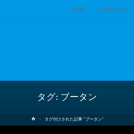
コ
HOME
LANDSCAPE
ン
テ
ン
ツ
へ
タグ:
ブータン
ス
キ
ホ
タグ付けされた記事 "ブータン"
ー
ッ
ム