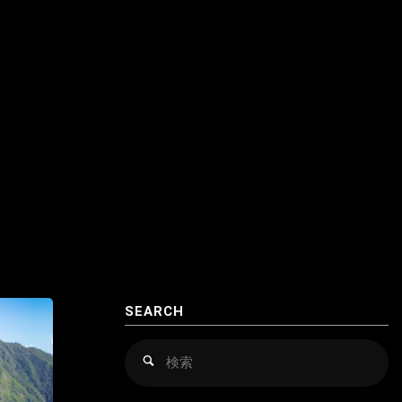
SEARCH
検
検
索
索
対