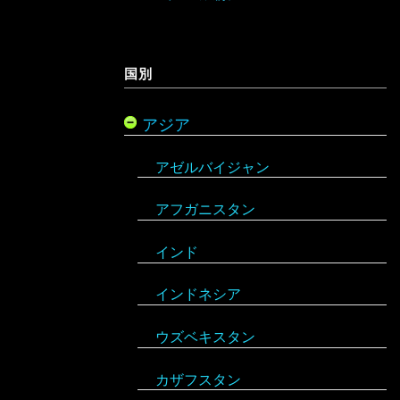
ギリシャ
国別
キプロス
アジア
クロアチア
アゼルバイジャン
コソボ
アフガニスタン
サンマリノ
インド
ジョージア（グルジア）
インドネシア
スイス
ウズベキスタン
スウェーデン
カザフスタン
スペイン