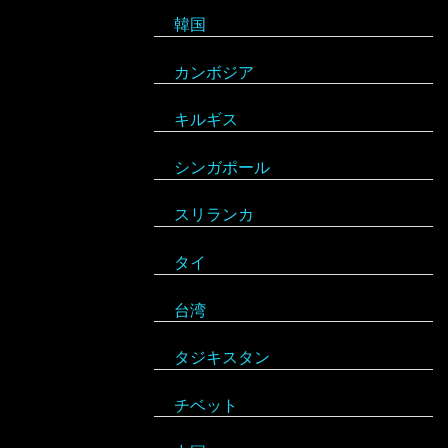
韓国
スロバキア
スロヴァキア
カンボジア
スロベニア
キルギス
セルビア
シンガポール
チェコ
アルゼンチン
スリランカ
デンマーク
アンティグア・バーブーダ
タイ
ドイツ
ウルグアイ
台湾
ノルウェー
エクアドル
タジキスタン
バチカン市国
キューバ
チベット
ハンガリー
アルジェリア
グアテマラ