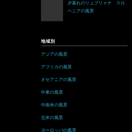
夕暮れのリュブリャナ スロ
アイルランド
ベニアの風景
アルバニア
イングランド
アルメニア
ウェールズ
地域別
イギリス
スコットランド
アジアの風景
イタリア
アフリカの風景
ウクライナ
オセアニアの風景
エストニア
中東の風景
オーストリア
中南米の風景
オランダ
北米の風景
ヨーロッパの風景
北マケドニア