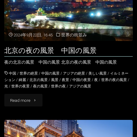
慶
中
国
2024年9月22日, 16:45
世界の街並み
の
北京の夜の風景 中国の風景
風
夜の北京の風景 中国の風景 北京の夜の風景 中国の風景
景"
中国
/
世界の絶景
/
中国の風景
/
アジアの絶景
/
美しい風景
/
イルミネー
ション
/
綺麗
/
北京の風景
/
風景
/
夜景
/
中国の夜景
/
夜
/
世界の夜の風景
/
光
/
世界の夜景
/
夜の風景
/
世界の夜
/
アジアの風景
"北
Read more
京
の
夜