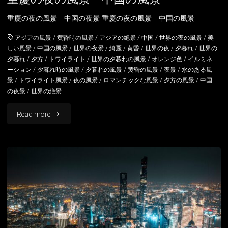
の
重慶の夜の風景 中国の夜景 重慶の夜の風景 中国の風景
風
アジアの風景
/
黄昏時の風景
/
アジアの絶景
/
中国
/
世界の夜の風景
/
美
景"
しい風景
/
中国の風景
/
世界の夜景
/
綺麗
/
黄昏
/
世界の夜
/
夕暮れ
/
世界の
夕暮れ
/
夕方
/
トワイライト
/
世界の夕暮れの風景
/
オレンジ色
/
イルミネ
ーション
/
夕暮れ時の風景
/
夕暮れの風景
/
黄昏の風景
/
夜景
/
水のある風
景
/
トワイライト風景
/
夜の風景
/
ロマンチックな風景
/
夕方の風景
/
中国
の夜景
/
世界の絶景
"重
Read more
慶
の
夜
の
風