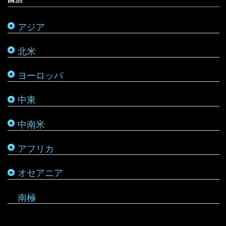
モンゴル
アラスカ
ルーマニア
シリア
ブラジル
マダガスカル
サモア
アジア
モルディブ
カナダ
ルクセンブルク
バーレーン
ベネズエラ
マラウイ
ソロモン諸島
北米
メキシコ
ロシア
パレスチナ
ベリーズ
南アフリカ
トンガ
ヨーロッパ
タタールスタン共和国
ヨルダン
ペルー
モザンビーク
ニュージーランド
中東
レバノン
ボリビア
モロッコ
バヌアツ
中南米
ホンジュラス
モーリシャス
パラオ
アフリカ
ルワンダ
仏領ポリネシア
タヒチ
オセアニア
マーシャル諸島
南極