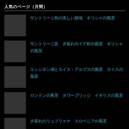
アルゼンチン
人気のページ（月間）
タイ
ドイツ
アンティグア・バーブーダ
サントリーニ島の美しい路地 ギリシャの風景
台湾
ノルウェー
ウルグアイ
タジキスタン
バチカン市国
エクアドル
サントリーニ島 夕暮れのイア村の風景 ギリシャ
の風景
チベット
ハンガリー
キューバ
アルジェリア
中国
フィンランド
グアテマラ
ウガンダ
エッシネン湖とスイス・アルプスの風景 スイスの
風景
トルクメニスタン
フランス
グレナダ
エジプト
トルコ
ブルガリア
コスタリカ
エチオピア
ロンドンの夜景 タワーブリッジ イギリスの風景
ネパール
ベラルーシ
コロンビア
エリトリア
夕暮れのリュブリャナ スロベニアの風景
パキスタン
ベルギー
ジャマイカ
カメルーン