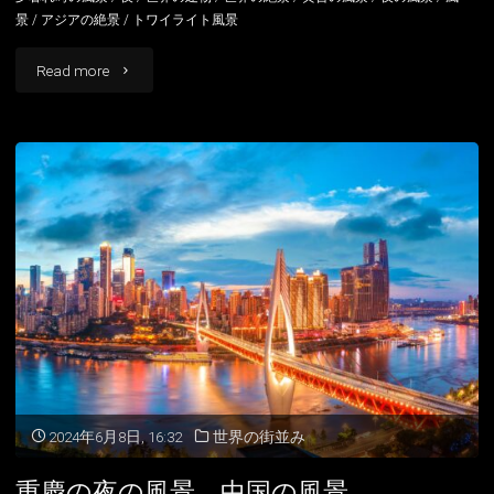
景
/
アジアの絶景
/
トワイライト風景
"洪
Read more
崖
洞
重
慶
の
風
景
中
2024年6月8日, 16:32
世界の街並み
国
重慶の夜の風景 中国の風景