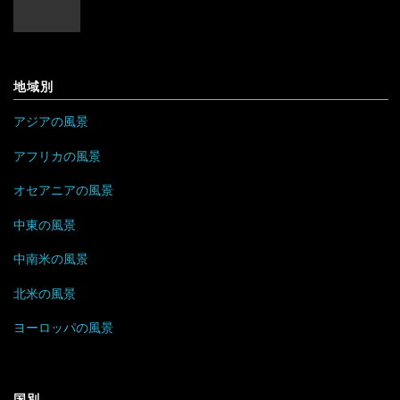
バングラデシュ
ポーランド
セントビンセント及びグレナディーン諸島
ケニア
フィリピン
ボスニア・ヘルツェゴビナ
チリ
コンゴ
地域別
ブルネイ
ポルトガル
アラブ首長国連邦
ドミニカ共和国
ザンビア
アジアの風景
ブータン
マルタ
イエメン
トリニダード・トバゴ
ジンバブエ
アフリカの風景
ベトナム
モナコ
オセアニアの風景
イスラエル
ニカラグア
スーダン
中東の風景
ボルネオ
モンテネグロ
イラン
ハイチ
セーシェル
中南米の風景
香港
ラトビア
オマーン
バハマ
タンザニア
北米の風景
マレーシア
リトアニア
クウェート
パラグアイ
チュニジア
オーストラリア
ヨーロッパの風景
ミャンマー
アメリカ合衆国
リヒテンシュタイン
サウジアラビア
バルバドス
ボツワナ
キリバス
国別