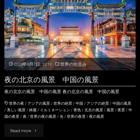
の
街
並
み
中
アイスランド
2023年8月7日, 12:19
世界の街並み
国
アイルランド
夜の北京の風景 中国の風景
の
アルバニア
イングランド
夜の北京の風景 中国の風景 夜の北京の風景 中国の風景
風
世界の夜
/
アジアの風景
/
世界の絶景
/
中国
/
アジアの絶景
/
中国の風景
アルメニア
ウェールズ
景"
/
美しい風景
/
綺麗
/
イルミネーション
/
青色
/
北京の風景
/
風景
/
夜景
/
中
国の夜景
/
夜
/
世界の夜の風景
/
光
/
世界の夜景
/
夜の風景
イギリス
スコットランド
"夜
Read more
イタリア