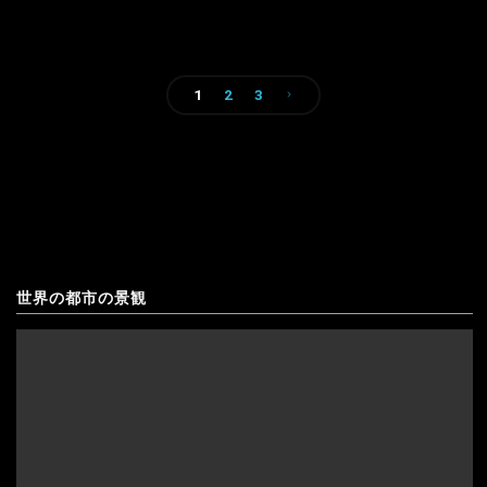
の
ウクライナ
北
エストニア
1
2
3
京
投
の
オーストリア
稿
風
オランダ
の
景
北マケドニア
ペ
中
ギリシャ
世界の都市の景観
ー
国
ジ
キプロス
の
送
クロアチア
風
り
景"
アゼルバイジャン
コソボ