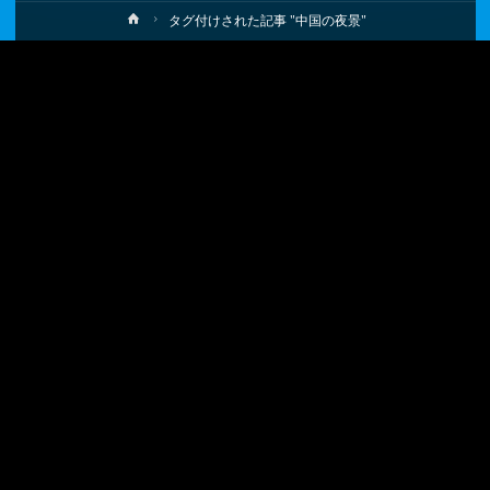
ホ
タグ付けされた記事 "中国の夜景"
ー
ム