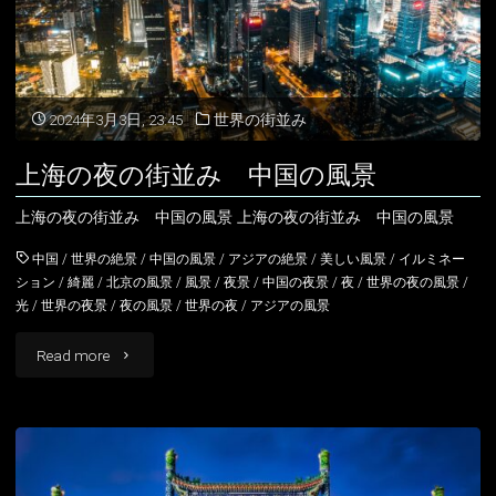
景
中
国
2024年3月3日, 23:45
世界の街並み
の
上海の夜の街並み 中国の風景
風
上海の夜の街並み 中国の風景 上海の夜の街並み 中国の風景
景"
中国
/
世界の絶景
/
中国の風景
/
アジアの絶景
/
美しい風景
/
イルミネー
ション
/
綺麗
/
北京の風景
/
風景
/
夜景
/
中国の夜景
/
夜
/
世界の夜の風景
/
光
/
世界の夜景
/
夜の風景
/
世界の夜
/
アジアの風景
"上
Read more
海
の
夜