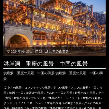
の
風
景
中
国
2024年6月25日, 17:02
世界の街並み
の
洪崖洞 重慶の風景 中国の風景
風
洪崖洞 重慶の風景 中国の風景 洪崖洞 重慶の風景 中国の風
景"
景
夕方の風景
/
ロマンチックな風景
/
美しい風景
/
アジアの風景
/
中国の夜
景
/
綺麗
/
中国
/
黄昏時の風景
/
夕暮れ
/
中国の風景
/
世界の夜の風景
/
夕方
/
黄昏
/
世界の夜景
/
オレンジ色
/
世界の夜
/
トワイライト
/
世界の夕暮れ
/
サンセット
/
イルミネーション
/
世界の夕暮れの風景
/
夜景
/
夕暮れの風景
/
夕暮れ時の風景
/
夜
/
世界の建物
/
世界の絶景
/
黄昏の風景
/
夜の風景
/
風