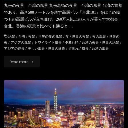
九份の夜景 台湾の風景 九份老街の夜景 台湾の風景 台湾の首都
であり、高さ500メートルを超す高層ビル「台北101」をはじめ幾
つもの高層ビルが立ち並び、260万人以上の人々が暮らす大都会・
台北。香港の夜景と比べても勝ると …
絶景
/
台湾
/
夜景
/
世界の夜の風景
/
夜
/
世界の夜景
/
夜の風景
/
世界の
夜
/
アジアの風景
/
トワイライト風景
/
夕暮れ時
/
台湾の夜景
/
世界の絶景
/
アジアの絶景
/
美しい風景
/
世界の建物
/
夕暮れ
/
風景
/
台湾の風景
"九
Read more
份
の
夜
の
街