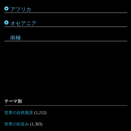
アフリカ
ルワンダ
仏領ポリネシア
タヒチ
オセアニア
マーシャル諸島
南極
テーマ別
世界の自然風景
(1,212)
世界の街並み
(1,303)