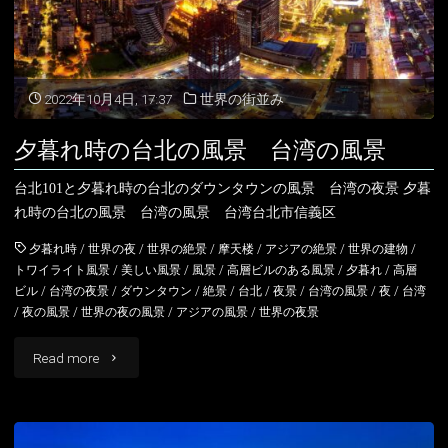
並
み
台
2022年10月4日, 17:37
世界の街並み
湾
夕暮れ時の台北の風景 台湾の風景
の
台北101と夕暮れ時の台北のダウンタウンの風景 台湾の夜景 夕暮
風
れ時の台北の風景 台湾の風景 台湾台北市信義区
景"
夕暮れ時
/
世界の夜
/
世界の絶景
/
摩天楼
/
アジアの絶景
/
世界の建物
/
トワイライト風景
/
美しい風景
/
風景
/
高層ビルのある風景
/
夕暮れ
/
高層
ビル
/
台湾の夜景
/
ダウンタウン
/
絶景
/
台北
/
夜景
/
台湾の風景
/
夜
/
台湾
/
夜の風景
/
世界の夜の風景
/
アジアの風景
/
世界の夜景
"夕
Read more
暮
れ