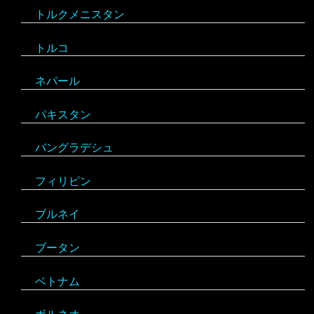
トルクメニスタン
フランス
グレナダ
エジプト
トルコ
ブルガリア
コスタリカ
エチオピア
ネパール
ベラルーシ
コロンビア
エリトリア
パキスタン
ベルギー
ジャマイカ
カメルーン
バングラデシュ
ポーランド
セントビンセント及びグレナディーン諸島
ケニア
フィリピン
ボスニア・ヘルツェゴビナ
チリ
コンゴ
ブルネイ
ポルトガル
アラブ首長国連邦
ドミニカ共和国
ザンビア
ブータン
マルタ
イエメン
トリニダード・トバゴ
ジンバブエ
ベトナム
モナコ
イスラエル
ニカラグア
スーダン
ボルネオ