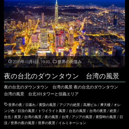
脈
の
日
の
出
の
2019年10月6日, 19:33
世界の街並み
風
夜の台北のダウンタウン 台湾の風景
景
夜の台北のダウンタウン 台湾の風景 夜の台北のダウンタウン
台
台湾の風景 台北101タワーと信義エリア
湾
世界の夜
/
日暮れ
/
黄昏の風景
/
アジアの絶景
/
高層ビル
/
摩天楼
/
オレ
ンジ色
/
日没の風景
/
トワイライト風景
/
台北の風景
/
台湾の夜景
/
絶景
/
の
台北
/
夜景
/
台湾の風景
/
夜の風景
/
台湾
/
アジアの風景
/
黄昏時の風景
/
日
没
/
世界の夜の風景
/
世界の夜景
/
イルミネーション
風