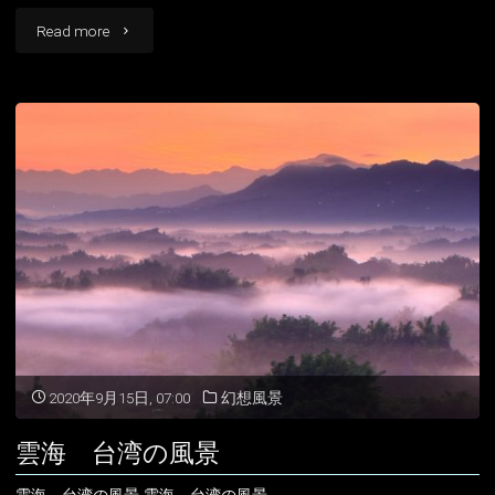
景"
"高
Read more
雄
の
夜
景
台
湾
の
風
2020年9月15日, 07:00
幻想風景
景"
雲海 台湾の風景