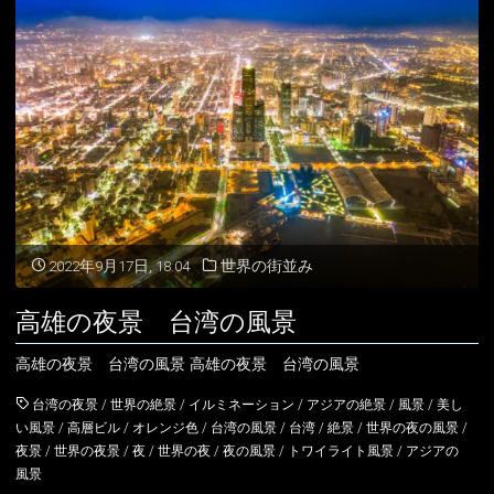
時
の
台
北
の
風
2022年9月17日, 18:04
世界の街並み
景
高雄の夜景 台湾の風景
台
高雄の夜景 台湾の風景 高雄の夜景 台湾の風景
湾
台湾の夜景
/
世界の絶景
/
イルミネーション
/
アジアの絶景
/
風景
/
美し
の
い風景
/
高層ビル
/
オレンジ色
/
台湾の風景
/
台湾
/
絶景
/
世界の夜の風景
/
夜景
/
世界の夜景
/
夜
/
世界の夜
/
夜の風景
/
トワイライト風景
/
アジアの
風
風景