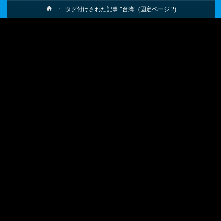
ホ
タグ付けされた記事 "台湾"
(固定ページ 2)
ー
ム