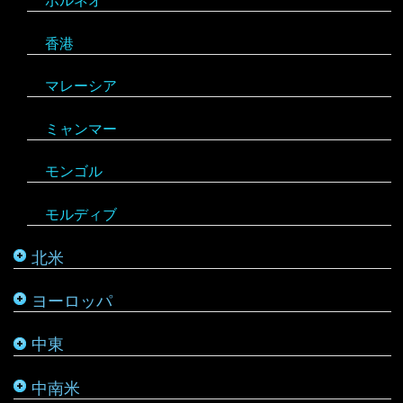
モンテネグロ
イラン
ハイチ
セーシェル
香港
ラトビア
オマーン
バハマ
タンザニア
マレーシア
リトアニア
クウェート
パラグアイ
チュニジア
オーストラリア
ミャンマー
アメリカ合衆国
リヒテンシュタイン
サウジアラビア
バルバドス
ボツワナ
キリバス
モンゴル
アラスカ
ルーマニア
シリア
ブラジル
マダガスカル
サモア
モルディブ
カナダ
ルクセンブルク
バーレーン
ベネズエラ
マラウイ
ソロモン諸島
北米
メキシコ
ロシア
パレスチナ
ベリーズ
南アフリカ
トンガ
ヨーロッパ
タタールスタン共和国
ヨルダン
ペルー
モザンビーク
ニュージーランド
中東
レバノン
ボリビア
モロッコ
バヌアツ
中南米
ホンジュラス
モーリシャス
パラオ