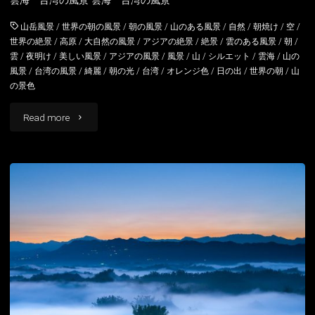
雲海 台湾の風景 雲海 台湾の風景
山岳風景
/
世界の朝の風景
/
朝の風景
/
山のある風景
/
自然
/
朝焼け
/
空
/
世界の絶景
/
高原
/
大自然の風景
/
アジアの絶景
/
絶景
/
雲のある風景
/
朝
/
雲
/
夜明け
/
美しい風景
/
アジアの風景
/
風景
/
山
/
シルエット
/
雲海
/
山の
風景
/
台湾の風景
/
綺麗
/
朝の光
/
台湾
/
オレンジ色
/
日の出
/
世界の朝
/
山
の景色
"雲
Read more
海
台
湾
の
風
景"