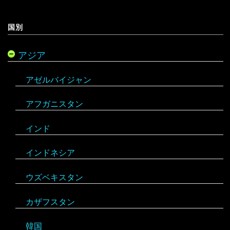
ギリシャ
国別
キプロス
アジア
クロアチア
アゼルバイジャン
コソボ
アフガニスタン
サンマリノ
インド
ジョージア（グルジア）
インドネシア
スイス
ウズベキスタン
スウェーデン
カザフスタン
スペイン
韓国
スロバキア
スロヴァキア