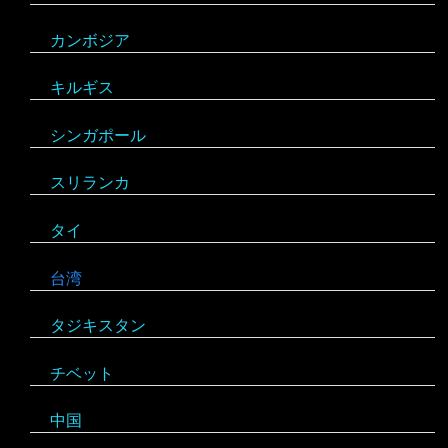
カンボジア
スロベニア
キルギス
セルビア
シンガポール
チェコ
スリランカ
デンマーク
アルゼンチン
タイ
ドイツ
アンティグア・バーブーダ
台湾
ノルウェー
ウルグアイ
タジキスタン
バチカン市国
エクアドル
チベット
ハンガリー
キューバ
アルジェリア
中国
フィンランド
グアテマラ
ウガンダ