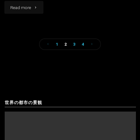
"夜
Read more
景"
の
台
1
2
3
4
北
投
の
稿
ダ
の
ウ
ペ
ン
世界の都市の景観
ー
タ
ジ
ウ
送
ン