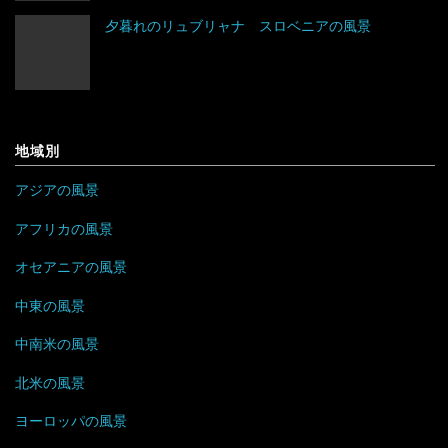
夕暮れのリュブリャナ スロベニアの風景
アルバニア
イングランド
アルメニア
ウェールズ
イギリス
スコットランド
地域別
イタリア
アジアの風景
ウクライナ
アフリカの風景
エストニア
オセアニアの風景
中東の風景
オーストリア
中南米の風景
オランダ
北米の風景
北マケドニア
ヨーロッパの風景