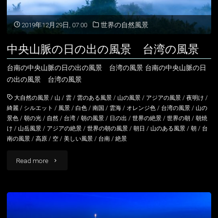
2019年12月29日, 07:00
世界の自然風景
中央山脈の日の出の風景 台湾の風景
台南の中央山脈の日の出の風景 台湾の風景 台南の中央山脈の日
の出の風景 台湾の風景
大自然の風景
/
山
/
雲
/
雲のある風景
/
山の風景
/
アジアの風景
/
夜明け
/
綺麗
/
シルエット
/
風景
/
白色
/
南国
/
雲海
/
オレンジ色
/
台湾の風景
/
山の
景色
/
朝の光
/
自然
/
台湾
/
朝の風景
/
日の出
/
世界の絶景
/
世界の朝
/
朝焼
け
/
山岳風景
/
アジアの絶景
/
世界の朝の風景
/
朝日
/
山のある風景
/
朝
/
台
南の風景
/
高原
/
空
/
美しい風景
/
台南
/
絶景
"中
Read more
央
山