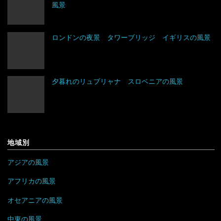
風景
トルクメニスタン
フランス
グレナダ
エジプト
トルコ
ブルガリア
コスタリカ
エチオピア
ロンドンの夜景 タワーブリッジ イギリスの風景
ネパール
ベラルーシ
コロンビア
エリトリア
夕暮れのリュブリャナ スロベニアの風景
パキスタン
ベルギー
ジャマイカ
カメルーン
バングラデシュ
ポーランド
セントビンセント及びグレナディーン諸島
ケニア
フィリピン
ボスニア・ヘルツェゴビナ
チリ
コンゴ
地域別
ブルネイ
ポルトガル
アラブ首長国連邦
ドミニカ共和国
ザンビア
アジアの風景
ブータン
マルタ
イエメン
トリニダード・トバゴ
ジンバブエ
アフリカの風景
ベトナム
モナコ
オセアニアの風景
イスラエル
ニカラグア
スーダン
中東の風景