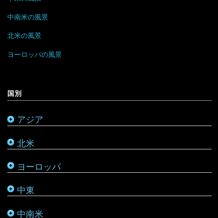
ボルネオ
モンテネグロ
イラン
ハイチ
セーシェル
中南米の風景
香港
ラトビア
オマーン
バハマ
タンザニア
北米の風景
マレーシア
リトアニア
クウェート
パラグアイ
チュニジア
オーストラリア
ヨーロッパの風景
ミャンマー
アメリカ合衆国
リヒテンシュタイン
サウジアラビア
バルバドス
ボツワナ
キリバス
国別
モンゴル
アラスカ
ルーマニア
シリア
ブラジル
マダガスカル
サモア
アジア
モルディブ
カナダ
ルクセンブルク
バーレーン
ベネズエラ
マラウイ
ソロモン諸島
北米
メキシコ
ロシア
パレスチナ
ベリーズ
南アフリカ
トンガ
ヨーロッパ
タタールスタン共和国
ヨルダン
ペルー
モザンビーク
ニュージーランド
中東
レバノン
ボリビア
モロッコ
バヌアツ
中南米
ホンジュラス
モーリシャス
パラオ