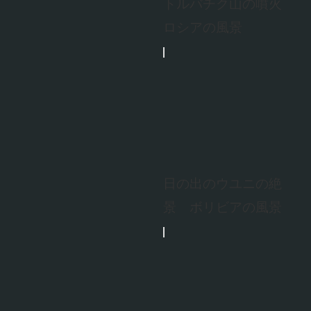
トルバチク山の噴火
ロシアの風景
日の出のウユニの絶
景 ボリビアの風景