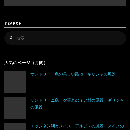
スロバキア
スロヴァキア
カンボジア
スロベニア
SEARCH
キルギス
セルビア
検
検
シンガポール
チェコ
索
索
対
スリランカ
デンマーク
アルゼンチン
象
人気のページ（月間）
タイ
ドイツ
アンティグア・バーブーダ
サントリーニ島の美しい路地 ギリシャの風景
台湾
ノルウェー
ウルグアイ
タジキスタン
バチカン市国
エクアドル
サントリーニ島 夕暮れのイア村の風景 ギリシャ
の風景
チベット
ハンガリー
キューバ
アルジェリア
中国
フィンランド
グアテマラ
ウガンダ
エッシネン湖とスイス・アルプスの風景 スイスの