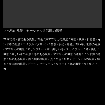
アルバニア
イングランド
アルメニア
ウェールズ
マヘ島の風景 セーシェル共和国の風景
イギリス
スコットランド
南の島
/
雲のある風景
/
青色
/
東アフリカの風景
/
南国
/
風景
/
群青色
/
イ
イタリア
ンド洋の風景
/
エメラルドグリーン
/
自然
/
浜辺
/
緑色
/
青い海
/
世界の絶景
/
アフリカの絶景
/
マリンブルー
/
水
/
美しい海
/
スカイブルー
/
島
/
美しい
ウクライナ
風景
/
美しい海の風景
/
海のある風景
/
アフリカの風景
/
綺麗
/
インド洋
/
絶
景
/
水のある風景
/
海
/
楽園の風景
/
光
/
空色
/
水面
/
セーシェルの風景
/
輝
き
/
大自然の風景
/
ビーチ
/
セーシェル
/
リゾート
/
島の風景
/
木
/
東アフリ
エストニア
カ
オーストリア
オランダ
北マケドニア