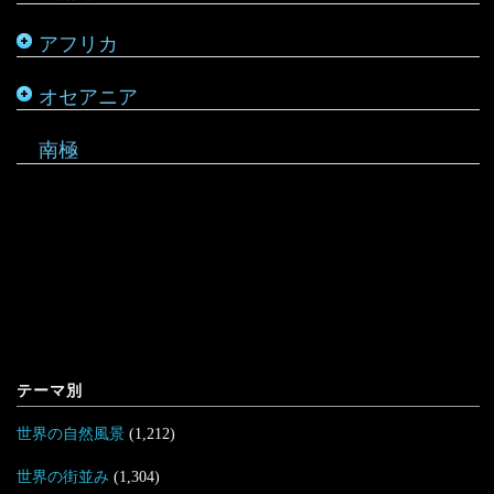
アフリカ
ルワンダ
仏領ポリネシア
タヒチ
オセアニア
マーシャル諸島
南極
テーマ別
世界の自然風景
(1,212)
世界の街並み
(1,304)