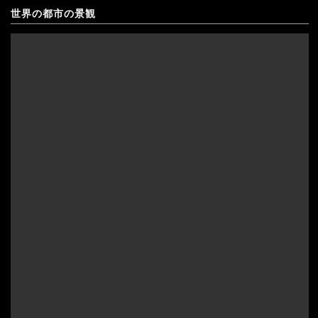
ギリシャ
世界の都市の景観
キプロス
クロアチア
アゼルバイジャン
コソボ
アフガニスタン
サンマリノ
インド
ジョージア（グルジア）
インドネシア
スイス
ウズベキスタン
スウェーデン
カザフスタン
スペイン
韓国