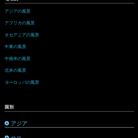
ブルネイ
ポルトガル
アラブ首長国連邦
ドミニカ共和国
ザンビア
アジアの風景
ブータン
マルタ
イエメン
トリニダード・トバゴ
ジンバブエ
アフリカの風景
ベトナム
モナコ
オセアニアの風景
イスラエル
ニカラグア
スーダン
中東の風景
ボルネオ
モンテネグロ
イラン
ハイチ
セーシェル
中南米の風景
香港
ラトビア
オマーン
バハマ
タンザニア
北米の風景
マレーシア
リトアニア
クウェート
パラグアイ
チュニジア
オーストラリア
ヨーロッパの風景
ミャンマー
アメリカ合衆国
リヒテンシュタイン
サウジアラビア
バルバドス
ボツワナ
キリバス
国別
モンゴル
アラスカ
ルーマニア
シリア
ブラジル
マダガスカル
サモア
アジア
モルディブ
カナダ
ルクセンブルク
バーレーン
ベネズエラ
マラウイ
ソロモン諸島