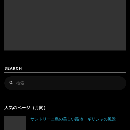
場
インドネシア
スイス
朝
ウズベキスタン
スウェーデン
の
カザフスタン
スペイン
風
韓国
スロバキア
スロヴァキア
景
カンボジア
スロベニア
イ
SEARCH
ラ
キルギス
セルビア
検
ン
検
シンガポール
チェコ
索
索
対
の
スリランカ
デンマーク
アルゼンチン
象
風
人気のページ（月間）
タイ
ドイツ
アンティグア・バーブーダ
景"
サントリーニ島の美しい路地 ギリシャの風景
台湾
ノルウェー
ウルグアイ