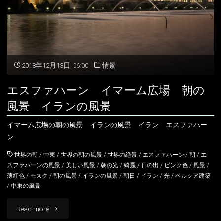
ハ
ー
アイスランド
ン
2018年12月13日, 06:00
情景
アイルランド
イ
エスファハーン イマーム広場 朝の
アルバニア
イングランド
マ
風景 イランの風景
ー
アルメニア
ウェールズ
イマーム広場の朝の風景 イランの風景 イラン エスファハー
ン
ム
イギリス
スコットランド
世界の朝
/
中東
/
世界の朝の風景
/
世界の絶景
/
エスファハーン
/
朝
/
エ
広
イタリア
スファハーンの風景
/
美しい風景
/
朝の光
/
綺麗
/
日の出
/
ピンク色
/
風景
/
薄紅色
/
モスク
/
朝の風景
/
イランの風景
/
朝日
/
イラン
/
光
/
ペルシア建築
場
/
中東の風景
ウクライナ
イ
"エ
Read more
エストニア
ラ