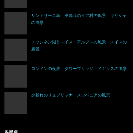
タジキスタン
バチカン市国
エクアドル
サントリーニ島 夕暮れのイア村の風景 ギリシャ
の風景
チベット
ハンガリー
キューバ
アルジェリア
中国
フィンランド
グアテマラ
ウガンダ
エッシネン湖とスイス・アルプスの風景 スイスの
風景
トルクメニスタン
フランス
グレナダ
エジプト
トルコ
ブルガリア
コスタリカ
エチオピア
ロンドンの夜景 タワーブリッジ イギリスの風景
ネパール
ベラルーシ
コロンビア
エリトリア
夕暮れのリュブリャナ スロベニアの風景
パキスタン
ベルギー
ジャマイカ
カメルーン
バングラデシュ
ポーランド
セントビンセント及びグレナディーン諸島
ケニア
フィリピン
ボスニア・ヘルツェゴビナ
チリ
コンゴ
地域別