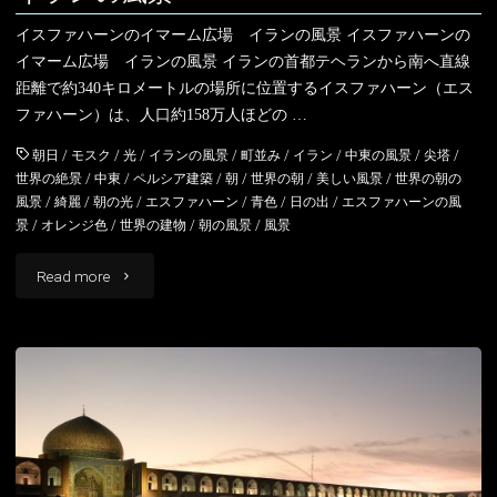
イスファハーンのイマーム広場 イランの風景 イスファハーンの
イマーム広場 イランの風景 イランの首都テヘランから南へ直線
距離で約340キロメートルの場所に位置するイスファハーン（エス
ファハーン）は、人口約158万人ほどの …
朝日
/
モスク
/
光
/
イランの風景
/
町並み
/
イラン
/
中東の風景
/
尖塔
/
世界の絶景
/
中東
/
ペルシア建築
/
朝
/
世界の朝
/
美しい風景
/
世界の朝の
風景
/
綺麗
/
朝の光
/
エスファハーン
/
青色
/
日の出
/
エスファハーンの風
景
/
オレンジ色
/
世界の建物
/
朝の風景
/
風景
"朝
Read more
の
イ
ス
フ
ァ