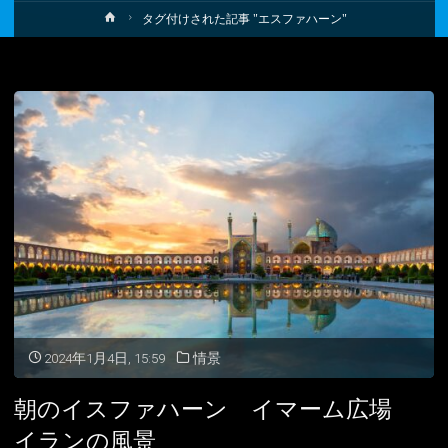
ホ
タグ付けされた記事 "エスファハーン"
ー
ム
2024年1月4日, 15:59
情景
朝のイスファハーン イマーム広場
イランの風景