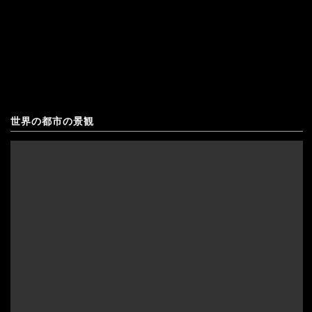
ス
オーストリア
ン
フ
の
オランダ
ァ
風
北マケドニア
ハ
景"
ー
ギリシャ
世界の都市の景観
ン
キプロス
イ
クロアチア
マ
アゼルバイジャン
コソボ
ー
アフガニスタン
サンマリノ
ム
インド
ジョージア（グルジア）
広