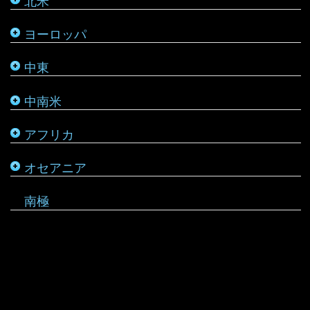
北米
メキシコ
ロシア
パレスチナ
ベリーズ
南アフリカ
トンガ
ヨーロッパ
タタールスタン共和国
ヨルダン
ペルー
モザンビーク
ニュージーランド
中東
レバノン
ボリビア
モロッコ
バヌアツ
中南米
ホンジュラス
モーリシャス
パラオ
アフリカ
ルワンダ
仏領ポリネシア
タヒチ
オセアニア
マーシャル諸島
南極