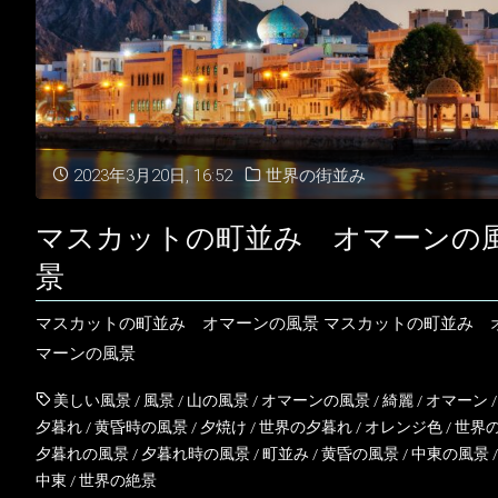
の
風
景
オ
2023年3月20日, 16:52
世界の街並み
マ
マスカットの町並み オマーンの
ー
景
ン
マスカットの町並み オマーンの風景 マスカットの町並み 
マーンの風景
の
美しい風景
/
風景
/
山の風景
/
オマーンの風景
/
綺麗
/
オマーン
/
風
夕暮れ
/
黄昏時の風景
/
夕焼け
/
世界の夕暮れ
/
オレンジ色
/
世界
夕暮れの風景
/
夕暮れ時の風景
/
町並み
/
黄昏の風景
/
中東の風景
/
景"
中東
/
世界の絶景