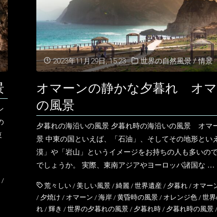
2023年11月29日, 15:23
世界の自然風景
/
情景
景
オマーンの静かな夕暮れ オマ
の風景
ン
の
夕暮れの海沿いの風景 夕暮れ時の海沿いの風景 オマ
東
景 中東の国といえば、「石油」、そしてその地形とい
漠」や「岩山」というイメージをお持ちの人も多いの
でしょうか。 実際、東南アジアやヨーロッパ諸国な …
/
荒々しい
/
美しい風景
/
綺麗
/
世界遺産
/
夕暮れ
/
オマー
/
夕焼け
/
オマーン
/
海岸
/
黄昏時の風景
/
オレンジ色
/
世界
れ
/
輝き
/
世界の夕暮れの風景
/
夕暮れ時
/
夕暮れ時の風景