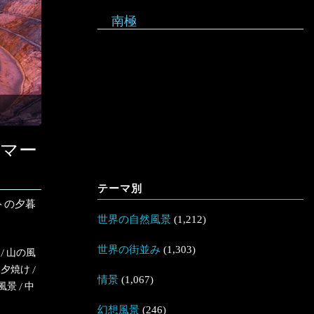
南極
マー
テーマ別
トの夕暮
世界の自然風景
(1,212)
世界の街並み
(1,303)
/
山の風
/
夕焼け
/
情景
(1,067)
風景
/
中
幻想風景
(246)