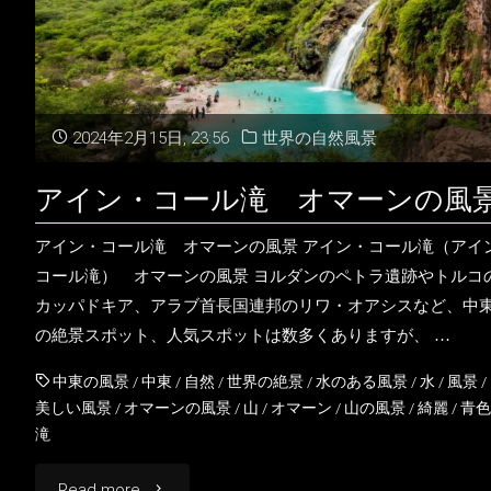
2024年2月15日, 23:56
世界の自然風景
アイン・コール滝 オマーンの風
アイン・コール滝 オマーンの風景 アイン・コール滝（アイ
コール滝） オマーンの風景 ヨルダンのペトラ遺跡やトルコ
カッパドキア、アラブ首長国連邦のリワ・オアシスなど、中
の絶景スポット、人気スポットは数多くありますが、 …
中東の風景
/
中東
/
自然
/
世界の絶景
/
水のある風景
/
水
/
風景
/
美しい風景
/
オマーンの風景
/
山
/
オマーン
/
山の風景
/
綺麗
/
青色
滝
"ア
Read more