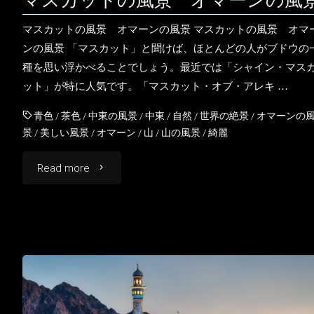
マスカットの風景 オマーンの風
の
マスカットの風景 オマーンの風景 マスカットの風景 オマ
ンの風景 「マスカット」と聞けば、ほとんどの人がブドウの
風
種を思い浮かべることでしょう。最近では「シャイン・マス
ット」が特に人気です。「マスカット・オブ・アレキ …
景"
青色
/
茶色
/
中東の風景
/
中東
/
自然
/
世界の絶景
/
オマーンの
景
/
美しい風景
/
オマーン
/
山
/
山の風景
/
綺麗
"マ
Read more
ス
カ
ッ
ト