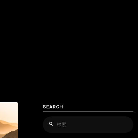
クロアチア
アゼルバイジャン
コソボ
アフガニスタン
サンマリノ
インド
ジョージア（グルジア）
インドネシア
スイス
ウズベキスタン
スウェーデン
カザフスタン
スペイン
韓国
スロバキア
スロヴァキア
SEARCH
カンボジア
スロベニア
検
検
索
索
キルギス
セルビア
対