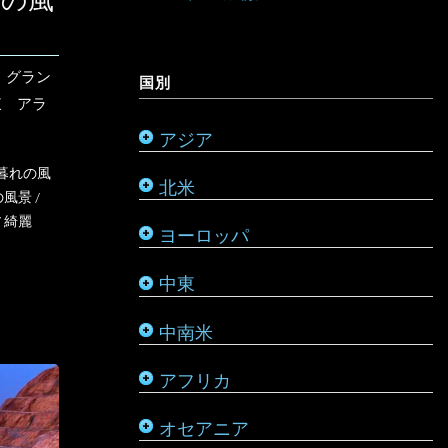
ンの風
オーストラリア
ミャンマー
アメリカ合衆国
リヒテンシュタイン
サウジアラビア
バルバドス
ボツワナ
キリバス
・グラン
国別
モンゴル
アラスカ
ルーマニア
シリア
ブラジル
マダガスカル
サモア
東 アラ
アジア
モルディブ
カナダ
ルクセンブルク
バーレーン
ベネズエラ
マラウイ
ソロモン諸島
暮れの風
北米
メキシコ
ロシア
パレスチナ
ベリーズ
南アフリカ
トンガ
の風景
/
/
綺麗
ヨーロッパ
タタールスタン共和国
ヨルダン
ペルー
モザンビーク
ニュージーランド
中東
レバノン
ボリビア
モロッコ
バヌアツ
中南米
ホンジュラス
モーリシャス
パラオ
アフリカ
ルワンダ
仏領ポリネシア
タヒチ
オセアニア
マーシャル諸島