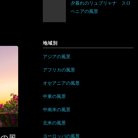
夕暮れのリュブリャナ スロ
ネパール
ベラルーシ
エリトリア
ベニアの風景
ジャマイカ
パキスタン
ベルギー
カメルーン
セントビンセント及びグレナディー
バングラデシュ
ポーランド
ン諸島
ケニア
地域別
フィリピン
ボスニア・ヘルツェゴビナ
チリ
コンゴ
アジアの風景
ブルネイ
ポルトガル
アラブ首長国連邦
ドミニカ共和国
ザンビア
アフリカの風景
ブータン
マルタ
イエメン
トリニダード・トバゴ
ジンバブエ
オセアニアの風景
ベトナム
モナコ
イスラエル
ニカラグア
スーダン
中東の風景
ボルネオ
モンテネグロ
イラン
ハイチ
セーシェル
中南米の風景
香港
ラトビア
オマーン
バハマ
タンザニア
北米の風景
マレーシア
ヨーロッパの風景
リトアニア
クウェート
パラグアイ
チュニジア