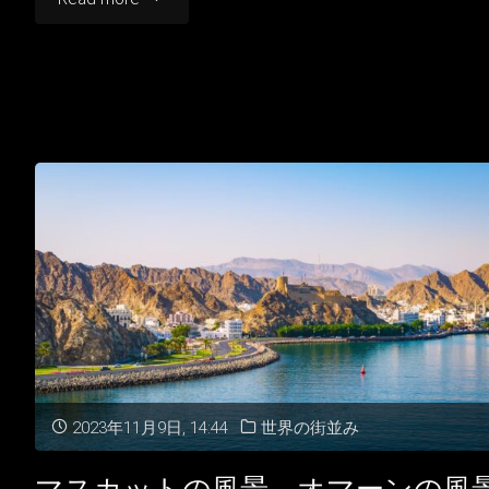
イ
ン・
コ
ー
ル
滝
オ
マ
2023年11月9日, 14:44
世界の街並み
ー
ン