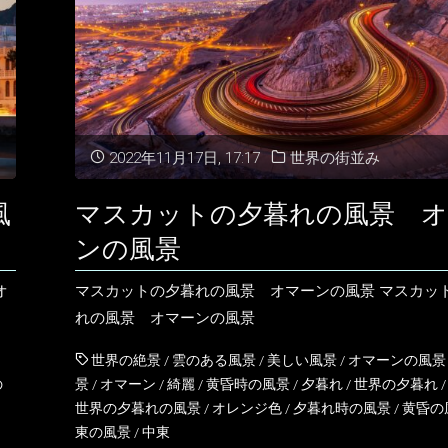
マ
ス
カ
ッ
2022年11月17日, 17:17
世界の街並み
ト
風
マスカットの夕暮れの風景 オ
オ
ンの風景
マ
オ
マスカットの夕暮れの風景 オマーンの風景 マスカッ
ー
れの風景 オマーンの風景
ン
世界の絶景
/
雲のある風景
/
美しい風景
/
オマーンの風景
の
景
/
オマーン
/
綺麗
/
黄昏時の風景
/
夕暮れ
/
世界の夕暮れ
の
世界の夕暮れの風景
/
オレンジ色
/
夕暮れ時の風景
/
黄昏の
東の風景
/
中東